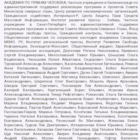
АКАДЕМИЯ ПО ПРАВАМ ЧЕЛОВЕКА, Частное учреждение в Калининграде по
административной поддержке реализации программ и проектов Совета
Министров северных стран, Центр развития некоммерческих организаций,
Гражданское содействие, Интернешнл-Р, Центр Защиты Прав Средств
Массовой Информации, Институт развития прессы - Сибирь, Частное
учреждение в Санкт-Петербурге по административной поддержке
реализации программ и проектов Совета Министров Северных Стран, Фонд
поддержки свободы прессы, Гражданский контроль, Человек и Закон,
Общественная комиссия по сохранению наследия академика Сахарова,
МЕМО. РУ, Институт региональной прессы, Институт Развития Свободы
Информации, Экозащита!-Женсовет, Общественный вердикт, Евразийская
антимонопольная ассоциация, Дзугкоева Регина Николаевна, Кривенко
Сергей Владимирович, Милославский Павел Юрьевич, Шнырова Ольга
Вадимовна, Чанышева Лилия Айратовна, Сидорович Ольга Борисовна,
Туровский Александр Алексеевич, Васильева Анастасия Евгеньевна, Ривина
Анна Валерьевна, Бурдина Юлия Владимировна, Бойко Анатолий
Николаевич, Пивоваров Андрей Сергеевич, Дугин Сергей Георгиевич, Аверин
Виталий Евгеньевич, Барахоев Магомед Бекханович, Шевченко Дмитрий
Александрович, Шарипков Олег Викторович, Мошель Ирина Ароновна,
Шведов Григорий Сергеевич, Пономарев Лев Александрович, Созаев
Валерий Валерьевич, Каргалицкий Борис Юльевич, Исакова Ирина
Александровна, Исламов Тимур Рифгатович, Романова Ольга Евгеньевна,
Щаров Сергей Алексадрович, Цирульников Борис Альбертович, Халидова
Марина Владимировна, Людевиг Марина Зариевна, Федотова Галина
Анатольевна, Паутов Юрий Анатольевич, Верховский Александр Маркович,
Пислакова-Паркер Марина Петровна, Кочеткова Татьяна Владимировна,
Чуркина Наталья Валерьевна, Акимова Татьяна Николаевна, Золотарева
Екатерина Александровна, Рачинский Ян Збигневич, Жемкова Елена
Борисовна, Гудков Лев Дмитриевич, Илларионова Юлия Юрьевна, Саранг
Анна Васильевна, Захарова Светлана Сергеевна, Щур Татьяна Михайловна,
Щур Николай Алексеевич, Аверин Владимир Анатольевич, Блинушов
Андрей Юрьевич, Мосин Алексей Геннадьевич, Гефтер Валентин