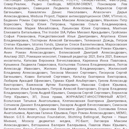
Север.Реалии, Радио Свобода, MEDIUM-ORIENT, Пономарев Лев
Александрович, Савицкая Людмила Алексеевна, Маркелов Сергей
Евгеньевич, Камалягин Денис Николаевич, Апахончич Дарья
Александровна, Medusa Project, Первое антикоррупционное СМИ, VTimes.io,
Баданин Роман Сергеевич, Гликин Максим Александрович, Маняхин Петр
Борисович, Ярош Юлия Петровна, Чуракова Ольга Владимировна,
Железнова Мария Михайловна, Лукьянова Юлия Сергеевна, Маетная
Елизавета Витальевна, The Insider SIA, Рубин Михаил Аркадьевич, Гройсман
Софья Романовна, Рождественский Илья Дмитриевич, Апухтина Юлия
Владимировна, Постернак Алексей Евгеньевич, Телеканал Дождь, Петров
Степан Юрьевич, Istories fonds, Шмагун Олеся Валентиновна, Мароховская
Алеся Алексеевна, Долинина Ирина Николаевна, Шлейнов Роман Юрьевич,
Анин Роман Александрович, Великовский Дмитрий Александрович,
Альтаир 2021, Ромашки монолит, Главный редактор 2021, Вега 2021, Важные
иноагенты, Каткова Вероника Вячеславовна, Карезина Инна Павловна,
Кузьмина Людмила Гавриловна, Костылева Полина Владимировна, Лютов
Александр Иванович, Жилкин Владимир Владимирович, Жилинский
Владимир Александрович, Тихонов Михаил Сергеевич, Пискунов Сергей
Евгеньевич, Ковин Виталий Сергеевич, Кильтау Екатерина Викторовна,
Любарев Аркадий Ефимович, Гурман Юрий Альбертович, Грезев Александр
Викторович, Важенков Артем Валерьевич, Иванова София Юрьевна,
Пигалкин Илья Валерьевич, Петров Алексей Викторович, Егоров Владимир
Владимирович, Гусев Андрей Юрьевич, Смирнов Сергей Сергеевич, Верзилов
Петр Юрьевич, ЗП, Зона права, ЖУРНАЛИСТ-ИНОСТРАННЫЙ АГЕНТ,
Вольтская Татьяна Анатольевна, Клепиковская Екатерина Дмитриевна,
Сотников Даниил Владимирович, Захаров Андрей Вячеславович, Симонов
Евгений Алексеевич, Сурначева Елизавета Дмитриевна, Соловьева Елена
Анатольевна, Арапова Галина Юрьевна, Перл Роман Александрович, МЕМО,
Mason G.E.S. Anonymous Foundation, Stichting Bellingcat, Якутия – Наше
Мнение, Москоу диджитал медиа, РС-Балт, Заговора Максим
Александрович, Ветошкина Валерия Валерьевна, Павлов Иван Юрьевич,
Скворцова Елена Сергеевна, Оленичев Максим Владимирович, Как бы