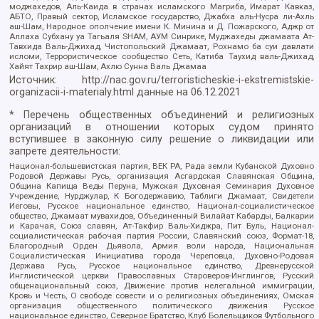
моджахедов, Аль-Каида в странах исламского Магриба, Имарат Кавказ,
АБТО, Правый сектор, Исламское государство, Джабха аль-Нусра ли-Ахль
аш-Шам, Народное ополчение имени К. Минина и Д. Пожарского, Аджр от
Аллаха Субхану уа Тагьаля SHAM, АУМ Синрике, Муджахеды джамаата Ат-
Тавхида Валь-Джихад, Чистопольский Джамаат, Рохнамо ба суи давлати
исломи, Террористическое сообщество Сеть, Катиба Таухид валь-Джихад,
Хайят Тахрир аш-Шам, Ахлю Сунна Валь Джамаа
Источник:
http://nac.gov.ru/terroristicheskie-i-ekstremistskie-
organizacii-i-materialy.html
данные на
06.12.2021
* Перечень общественных объединений и религиозных
организаций в отношении которых судом принято
вступившее в законную силу решение о ликвидации или
запрете деятельности:
Национал-большевистская партия, ВЕК РА, Рада земли Кубанской Духовно
Родовой Державы Русь, организация Асгардская Славянская Община,
Община Капища Веды Перуна, Мужская Духовная Семинария Духовное
Учреждение, Нурджулар, К Богодержавию, Таблиги Джамаат, Свидетели
Иеговы, Русское национальное единство, Национал-социалистическое
общество, Джамаат мувахидов, Объединенный Вилайат Кабарды, Балкарии
и Карачая, Союз славян, Ат-Такфир Валь-Хиджра, Пит Буль, Национал-
социалистическая рабочая партия России, Славянский союз, Формат-18,
Благородный Орден Дьявола, Армия воли народа, Национальная
Социалистическая Инициатива города Череповца, Духовно-Родовая
Держава Русь, Русское национальное единство, Древнерусской
Инглистической церкви Православных Староверов-Инглингов, Русский
общенациональный союз, Движение против нелегальной иммиграции,
Кровь и Честь, О свободе совести и о религиозных объединениях, Омская
организация общественного политического движения Русское
национальное единство, Северное Братство, Клуб Болельщиков Футбольного