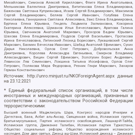
Михайлович, Симонов Алексей Кириллович, Флиге Ирина Анатольевна,
Мельникова Валентина Дмитриевна, Вититинова Елена Владимировна,
Баженова Светлана Куприяновна, Исаев Сергей Владимирович, Максимов
Сергей Владимирович, Беляев Сергей Иванович, Голубева Елена
Николаевна, Ганнушкина Светлана Алексеевна, Закс Елена Владимировна,
Буртина Елена Юрьевна, Гендель Людмила Залмановна, Кокорина
Екатерина Алексеевна, Шуманов Илья Вячеславович, Арапова Галина
Юрьевна, Свечников Анатолий Мариевич, Прохоров Вадим Юрьевич,
Шахова Елена Владимировна, Подузов Сергей Васильевич, Протасова
Ирина Вячеславовна, Литинский Леонид Борисович, Лукашевский Сергей
Маркович, Бахмин Вячеслав Иванович, Шабад Анатолий Ефимович, Сухих
Дарья Николаевна, Орлов Олег Петрович, Добровольская Анна
Дмитриевна, Королева Александра Евгеньевна, Смирнов Владимир
Александрович, Вицин Сергей Ефимович, Золотухин Борис Андреевич,
Левинсон Лев Семенович, Локшина Татьяна Иосифовна, Орлов Олег
Петрович, Полякова Мара Федоровна, Резник Генри Маркович, Захаров
Герман Константинович
Источник:
http://unro.minjust.ru/NKOForeignAgent.aspx
данные
на
23.12.2021
* Единый федеральный список организаций, в том числе
иностранных и международных организаций, признанных в
соответствии с законодательством Российской Федерации
террористическими:
Высший военный Маджлисуль Шура, Конгресс народов Ичкерии и
Дагестана, База, Асбат аль-Ансар, Священная война, Исламская группа,
Братья-мусульмане, Партия исламского освобождения, Лашкар-И-Тайба,
Исламская группа, Движение Талибан, Исламская партия Туркестана,
Общество социальных реформ, Общество возрождения исламского
наследия, Дом двух святых, Джунд аш-Шам, Исламский джихад – Джамаат