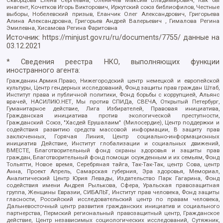
инагент, Кочетков Игорь Викторович, Иркутский союз библиофилов, Честные
выборы, Нобелевский призыв, Еланчик Олег Александрович, Григорьева
Алина Александровна, Григорьев Андрей Валерьевич , Гималова Регина
Эмилевна, Хисамова Регина Фаритовна
Источник:
https://minjust.gov.ru/ru/documents/7755/
данные на
03.12.2021
* Сведения реестра НКО, выполняющих функции
иностранного агента:
Гражданин.Армия.Право, Нижегородский центр немецкой и европейской
культуры, Центр гендерных исследований, Фонд защиты прав граждан Штаб,
Институт права и публичной политики, Фонд борьбы с коррупцией, Альянс
врачей, НАСИЛИЮ.НЕТ, Мы против СПИДа, СВЕЧА, Открытый Петербург,
Гуманитарное действие, Лига Избирателей, Правовая инициатива,
Гражданская инициатива против экологической преступности,
Гражданский Союз, "Хасдей Ерушалаим" (Милосердие), Центр поддержки и
содействия развитию средств массовой информации, В защиту прав
заключенных, Горячая Линия, Центр социально-информационных
инициатив Действие, Институт глобализации и социальных движений,
ВМЕСТЕ, Благотворительный фонд охраны здоровья и защиты прав
граждан, Благотворительный фонд помощи осужденным и их семьям, Фонд
Тольятти, Новое время, Серебряная тайга, Так-Так-Так, центр Сова, центр
Анна, Проект Апрель, Самарская губерния, Эра здоровья, Мемориал,
Аналитический Центр Юрия Левады, Издательство Парк Гагарина, Фонд
содействия имени Андрея Рылькова, Сфера, Уральская правозащитная
группа, Женщины Евразии, СИБАЛЬТ, Институт прав человека, Фонд защиты
гласности, Российский исследовательский центр по правам человека,
Дальневосточный центр развития гражданских инициатив и социального
партнерства, Пермский региональный правозащитный центр, Гражданское
действие, Центр независимых социологических исследований, Сутяжник,