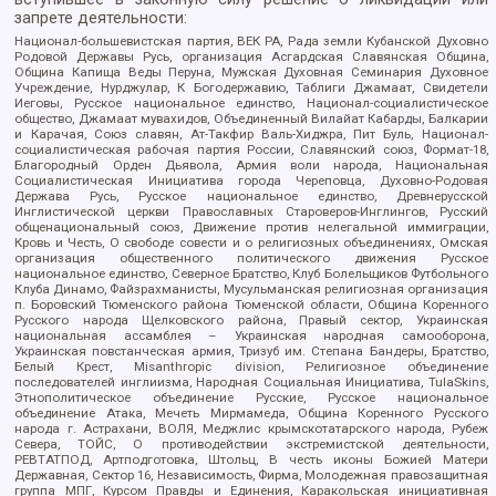
запрете деятельности:
Национал-большевистская партия, ВЕК РА, Рада земли Кубанской Духовно
Родовой Державы Русь, организация Асгардская Славянская Община,
Община Капища Веды Перуна, Мужская Духовная Семинария Духовное
Учреждение, Нурджулар, К Богодержавию, Таблиги Джамаат, Свидетели
Иеговы, Русское национальное единство, Национал-социалистическое
общество, Джамаат мувахидов, Объединенный Вилайат Кабарды, Балкарии
и Карачая, Союз славян, Ат-Такфир Валь-Хиджра, Пит Буль, Национал-
социалистическая рабочая партия России, Славянский союз, Формат-18,
Благородный Орден Дьявола, Армия воли народа, Национальная
Социалистическая Инициатива города Череповца, Духовно-Родовая
Держава Русь, Русское национальное единство, Древнерусской
Инглистической церкви Православных Староверов-Инглингов, Русский
общенациональный союз, Движение против нелегальной иммиграции,
Кровь и Честь, О свободе совести и о религиозных объединениях, Омская
организация общественного политического движения Русское
национальное единство, Северное Братство, Клуб Болельщиков Футбольного
Клуба Динамо, Файзрахманисты, Мусульманская религиозная организация
п. Боровский Тюменского района Тюменской области, Община Коренного
Русского народа Щелковского района, Правый сектор, Украинская
национальная ассамблея – Украинская народная самооборона,
Украинская повстанческая армия, Тризуб им. Степана Бандеры, Братство,
Белый Крест, Misanthropic division, Религиозное объединение
последователей инглиизма, Народная Социальная Инициатива, TulaSkins,
Этнополитическое объединение Русские, Русское национальное
объединение Атака, Мечеть Мирмамеда, Община Коренного Русского
народа г. Астрахани, ВОЛЯ, Меджлис крымскотатарского народа, Рубеж
Севера, ТОЙС, О противодействии экстремистской деятельности,
РЕВТАТПОД, Артподготовка, Штольц, В честь иконы Божией Матери
Державная, Сектор 16, Независимость, Фирма, Молодежная правозащитная
группа МПГ, Курсом Правды и Единения, Каракольская инициативная