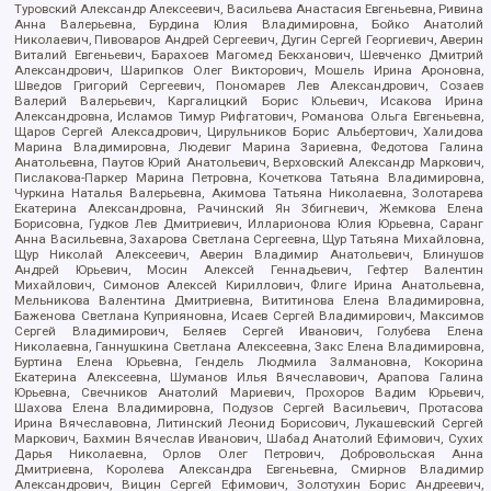
Туровский Александр Алексеевич, Васильева Анастасия Евгеньевна, Ривина
Анна Валерьевна, Бурдина Юлия Владимировна, Бойко Анатолий
Николаевич, Пивоваров Андрей Сергеевич, Дугин Сергей Георгиевич, Аверин
Виталий Евгеньевич, Барахоев Магомед Бекханович, Шевченко Дмитрий
Александрович, Шарипков Олег Викторович, Мошель Ирина Ароновна,
Шведов Григорий Сергеевич, Пономарев Лев Александрович, Созаев
Валерий Валерьевич, Каргалицкий Борис Юльевич, Исакова Ирина
Александровна, Исламов Тимур Рифгатович, Романова Ольга Евгеньевна,
Щаров Сергей Алексадрович, Цирульников Борис Альбертович, Халидова
Марина Владимировна, Людевиг Марина Зариевна, Федотова Галина
Анатольевна, Паутов Юрий Анатольевич, Верховский Александр Маркович,
Пислакова-Паркер Марина Петровна, Кочеткова Татьяна Владимировна,
Чуркина Наталья Валерьевна, Акимова Татьяна Николаевна, Золотарева
Екатерина Александровна, Рачинский Ян Збигневич, Жемкова Елена
Борисовна, Гудков Лев Дмитриевич, Илларионова Юлия Юрьевна, Саранг
Анна Васильевна, Захарова Светлана Сергеевна, Щур Татьяна Михайловна,
Щур Николай Алексеевич, Аверин Владимир Анатольевич, Блинушов
Андрей Юрьевич, Мосин Алексей Геннадьевич, Гефтер Валентин
Михайлович, Симонов Алексей Кириллович, Флиге Ирина Анатольевна,
Мельникова Валентина Дмитриевна, Вититинова Елена Владимировна,
Баженова Светлана Куприяновна, Исаев Сергей Владимирович, Максимов
Сергей Владимирович, Беляев Сергей Иванович, Голубева Елена
Николаевна, Ганнушкина Светлана Алексеевна, Закс Елена Владимировна,
Буртина Елена Юрьевна, Гендель Людмила Залмановна, Кокорина
Екатерина Алексеевна, Шуманов Илья Вячеславович, Арапова Галина
Юрьевна, Свечников Анатолий Мариевич, Прохоров Вадим Юрьевич,
Шахова Елена Владимировна, Подузов Сергей Васильевич, Протасова
Ирина Вячеславовна, Литинский Леонид Борисович, Лукашевский Сергей
Маркович, Бахмин Вячеслав Иванович, Шабад Анатолий Ефимович, Сухих
Дарья Николаевна, Орлов Олег Петрович, Добровольская Анна
Дмитриевна, Королева Александра Евгеньевна, Смирнов Владимир
Александрович, Вицин Сергей Ефимович, Золотухин Борис Андреевич,