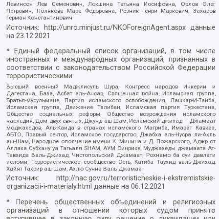
Левинсон Лев Семенович, Локшина Татьяна Иосифовна, Орлов Олег
Петрович, Полякова Мара Федоровна, Резник Генри Маркович, Захаров
Герман Константинович
Источник:
http://unro.minjust.ru/NKOForeignAgent.aspx
данные
на
23.12.2021
* Единый федеральный список организаций, в том числе
иностранных и международных организаций, признанных в
соответствии с законодательством Российской Федерации
террористическими:
Высший военный Маджлисуль Шура, Конгресс народов Ичкерии и
Дагестана, База, Асбат аль-Ансар, Священная война, Исламская группа,
Братья-мусульмане, Партия исламского освобождения, Лашкар-И-Тайба,
Исламская группа, Движение Талибан, Исламская партия Туркестана,
Общество социальных реформ, Общество возрождения исламского
наследия, Дом двух святых, Джунд аш-Шам, Исламский джихад – Джамаат
моджахедов, Аль-Каида в странах исламского Магриба, Имарат Кавказ,
АБТО, Правый сектор, Исламское государство, Джабха аль-Нусра ли-Ахль
аш-Шам, Народное ополчение имени К. Минина и Д. Пожарского, Аджр от
Аллаха Субхану уа Тагьаля SHAM, АУМ Синрике, Муджахеды джамаата Ат-
Тавхида Валь-Джихад, Чистопольский Джамаат, Рохнамо ба суи давлати
исломи, Террористическое сообщество Сеть, Катиба Таухид валь-Джихад,
Хайят Тахрир аш-Шам, Ахлю Сунна Валь Джамаа
Источник:
http://nac.gov.ru/terroristicheskie-i-ekstremistskie-
organizacii-i-materialy.html
данные на
06.12.2021
* Перечень общественных объединений и религиозных
организаций в отношении которых судом принято
вступившее в законную силу решение о ликвидации или