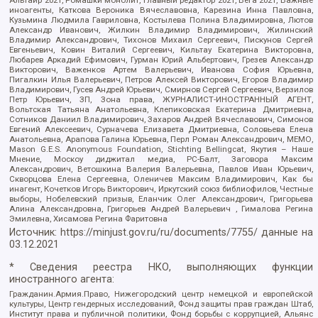
иноагенты, Каткова Вероника Вячеславовна, Карезина Инна Павловна,
Кузьмина Людмила Гавриловна, Костылева Полина Владимировна, Лютов
Александр Иванович, Жилкин Владимир Владимирович, Жилинский
Владимир Александрович, Тихонов Михаил Сергеевич, Пискунов Сергей
Евгеньевич, Ковин Виталий Сергеевич, Кильтау Екатерина Викторовна,
Любарев Аркадий Ефимович, Гурман Юрий Альбертович, Грезев Александр
Викторович, Важенков Артем Валерьевич, Иванова София Юрьевна,
Пигалкин Илья Валерьевич, Петров Алексей Викторович, Егоров Владимир
Владимирович, Гусев Андрей Юрьевич, Смирнов Сергей Сергеевич, Верзилов
Петр Юрьевич, ЗП, Зона права, ЖУРНАЛИСТ-ИНОСТРАННЫЙ АГЕНТ,
Вольтская Татьяна Анатольевна, Клепиковская Екатерина Дмитриевна,
Сотников Даниил Владимирович, Захаров Андрей Вячеславович, Симонов
Евгений Алексеевич, Сурначева Елизавета Дмитриевна, Соловьева Елена
Анатольевна, Арапова Галина Юрьевна, Перл Роман Александрович, МЕМО,
Mason G.E.S. Anonymous Foundation, Stichting Bellingcat, Якутия – Наше
Мнение, Москоу диджитал медиа, РС-Балт, Заговора Максим
Александрович, Ветошкина Валерия Валерьевна, Павлов Иван Юрьевич,
Скворцова Елена Сергеевна, Оленичев Максим Владимирович, Как бы
инагент, Кочетков Игорь Викторович, Иркутский союз библиофилов, Честные
выборы, Нобелевский призыв, Еланчик Олег Александрович, Григорьева
Алина Александровна, Григорьев Андрей Валерьевич , Гималова Регина
Эмилевна, Хисамова Регина Фаритовна
Источник:
https://minjust.gov.ru/ru/documents/7755/
данные на
03.12.2021
* Сведения реестра НКО, выполняющих функции
иностранного агента:
Гражданин.Армия.Право, Нижегородский центр немецкой и европейской
культуры, Центр гендерных исследований, Фонд защиты прав граждан Штаб,
Институт права и публичной политики, Фонд борьбы с коррупцией, Альянс