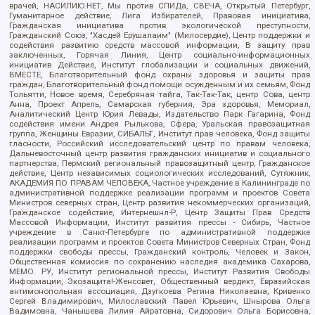
врачей, НАСИЛИЮ.НЕТ, Мы против СПИДа, СВЕЧА, Открытый Петербург,
Гуманитарное действие, Лига Избирателей, Правовая инициатива,
Гражданская инициатива против экологической преступности,
Гражданский Союз, "Хасдей Ерушалаим" (Милосердие), Центр поддержки и
содействия развитию средств массовой информации, В защиту прав
заключенных, Горячая Линия, Центр социально-информационных
инициатив Действие, Институт глобализации и социальных движений,
ВМЕСТЕ, Благотворительный фонд охраны здоровья и защиты прав
граждан, Благотворительный фонд помощи осужденным и их семьям, Фонд
Тольятти, Новое время, Серебряная тайга, Так-Так-Так, центр Сова, центр
Анна, Проект Апрель, Самарская губерния, Эра здоровья, Мемориал,
Аналитический Центр Юрия Левады, Издательство Парк Гагарина, Фонд
содействия имени Андрея Рылькова, Сфера, Уральская правозащитная
группа, Женщины Евразии, СИБАЛЬТ, Институт прав человека, Фонд защиты
гласности, Российский исследовательский центр по правам человека,
Дальневосточный центр развития гражданских инициатив и социального
партнерства, Пермский региональный правозащитный центр, Гражданское
действие, Центр независимых социологических исследований, Сутяжник,
АКАДЕМИЯ ПО ПРАВАМ ЧЕЛОВЕКА, Частное учреждение в Калининграде по
административной поддержке реализации программ и проектов Совета
Министров северных стран, Центр развития некоммерческих организаций,
Гражданское содействие, Интернешнл-Р, Центр Защиты Прав Средств
Массовой Информации, Институт развития прессы - Сибирь, Частное
учреждение в Санкт-Петербурге по административной поддержке
реализации программ и проектов Совета Министров Северных Стран, Фонд
поддержки свободы прессы, Гражданский контроль, Человек и Закон,
Общественная комиссия по сохранению наследия академика Сахарова,
МЕМО. РУ, Институт региональной прессы, Институт Развития Свободы
Информации, Экозащита!-Женсовет, Общественный вердикт, Евразийская
антимонопольная ассоциация, Дзугкоева Регина Николаевна, Кривенко
Сергей Владимирович, Милославский Павел Юрьевич, Шнырова Ольга
Вадимовна, Чанышева Лилия Айратовна, Сидорович Ольга Борисовна,