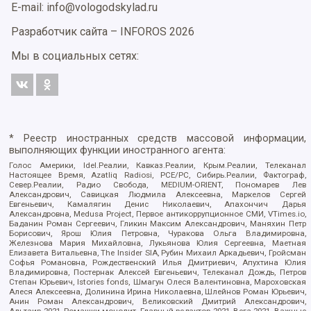
E-mail: info@vologodskylad.ru
Разработчик сайта –
INFOROS
2026
Мы в социальных сетях:
* Реестр иностранных средств массовой информации,
выполняющих функции иностранного агента:
Голос Америки, Idel.Реалии, Кавказ.Реалии, Крым.Реалии, Телеканал
Настоящее Время, Azatliq Radiosi, PCE/PC, Сибирь.Реалии, Фактограф,
Север.Реалии, Радио Свобода, MEDIUM-ORIENT, Пономарев Лев
Александрович, Савицкая Людмила Алексеевна, Маркелов Сергей
Евгеньевич, Камалягин Денис Николаевич, Апахончич Дарья
Александровна, Medusa Project, Первое антикоррупционное СМИ, VTimes.io,
Баданин Роман Сергеевич, Гликин Максим Александрович, Маняхин Петр
Борисович, Ярош Юлия Петровна, Чуракова Ольга Владимировна,
Железнова Мария Михайловна, Лукьянова Юлия Сергеевна, Маетная
Елизавета Витальевна, The Insider SIA, Рубин Михаил Аркадьевич, Гройсман
Софья Романовна, Рождественский Илья Дмитриевич, Апухтина Юлия
Владимировна, Постернак Алексей Евгеньевич, Телеканал Дождь, Петров
Степан Юрьевич, Istories fonds, Шмагун Олеся Валентиновна, Мароховская
Алеся Алексеевна, Долинина Ирина Николаевна, Шлейнов Роман Юрьевич,
Анин Роман Александрович, Великовский Дмитрий Александрович,
Альтаир 2021, Ромашки монолит, Главный редактор 2021, Вега 2021, Важные