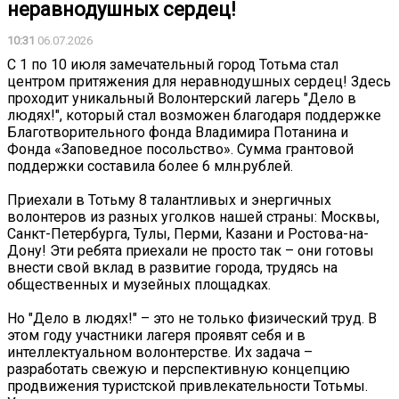
неравнодушных сердец!
10:31
06.07.2026
С 1 по 10 июля замечательный город Тотьма стал
центром притяжения для неравнодушных сердец! Здесь
проходит уникальный Волонтерский лагерь "Дело в
людях!", который стал возможен благодаря поддержке
Благотворительного фонда Владимира Потанина и
Фонда «Заповедное посольство». Сумма грантовой
поддержки составила более 6 млн.рублей.
Приехали в Тотьму 8 талантливых и энергичных
волонтеров из разных уголков нашей страны: Москвы,
Санкт-Петербурга, Тулы, Перми, Казани и Ростова-на-
Дону! Эти ребята приехали не просто так – они готовы
внести свой вклад в развитие города, трудясь на
общественных и музейных площадках.
‍‍‍Но "Дело в людях!" – это не только физический труд. В
этом году участники лагеря проявят себя и в
интеллектуальном волонтерстве. Их задача –
разработать свежую и перспективную концепцию
продвижения туристской привлекательности Тотьмы.