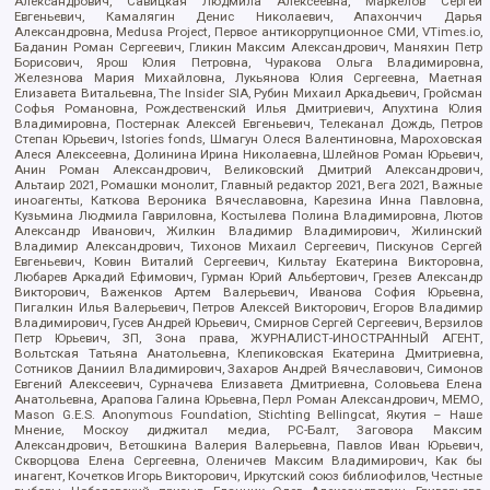
Александрович, Савицкая Людмила Алексеевна, Маркелов Сергей
Евгеньевич, Камалягин Денис Николаевич, Апахончич Дарья
Александровна, Medusa Project, Первое антикоррупционное СМИ, VTimes.io,
Баданин Роман Сергеевич, Гликин Максим Александрович, Маняхин Петр
Борисович, Ярош Юлия Петровна, Чуракова Ольга Владимировна,
Железнова Мария Михайловна, Лукьянова Юлия Сергеевна, Маетная
Елизавета Витальевна, The Insider SIA, Рубин Михаил Аркадьевич, Гройсман
Софья Романовна, Рождественский Илья Дмитриевич, Апухтина Юлия
Владимировна, Постернак Алексей Евгеньевич, Телеканал Дождь, Петров
Степан Юрьевич, Istories fonds, Шмагун Олеся Валентиновна, Мароховская
Алеся Алексеевна, Долинина Ирина Николаевна, Шлейнов Роман Юрьевич,
Анин Роман Александрович, Великовский Дмитрий Александрович,
Альтаир 2021, Ромашки монолит, Главный редактор 2021, Вега 2021, Важные
иноагенты, Каткова Вероника Вячеславовна, Карезина Инна Павловна,
Кузьмина Людмила Гавриловна, Костылева Полина Владимировна, Лютов
Александр Иванович, Жилкин Владимир Владимирович, Жилинский
Владимир Александрович, Тихонов Михаил Сергеевич, Пискунов Сергей
Евгеньевич, Ковин Виталий Сергеевич, Кильтау Екатерина Викторовна,
Любарев Аркадий Ефимович, Гурман Юрий Альбертович, Грезев Александр
Викторович, Важенков Артем Валерьевич, Иванова София Юрьевна,
Пигалкин Илья Валерьевич, Петров Алексей Викторович, Егоров Владимир
Владимирович, Гусев Андрей Юрьевич, Смирнов Сергей Сергеевич, Верзилов
Петр Юрьевич, ЗП, Зона права, ЖУРНАЛИСТ-ИНОСТРАННЫЙ АГЕНТ,
Вольтская Татьяна Анатольевна, Клепиковская Екатерина Дмитриевна,
Сотников Даниил Владимирович, Захаров Андрей Вячеславович, Симонов
Евгений Алексеевич, Сурначева Елизавета Дмитриевна, Соловьева Елена
Анатольевна, Арапова Галина Юрьевна, Перл Роман Александрович, МЕМО,
Mason G.E.S. Anonymous Foundation, Stichting Bellingcat, Якутия – Наше
Мнение, Москоу диджитал медиа, РС-Балт, Заговора Максим
Александрович, Ветошкина Валерия Валерьевна, Павлов Иван Юрьевич,
Скворцова Елена Сергеевна, Оленичев Максим Владимирович, Как бы
инагент, Кочетков Игорь Викторович, Иркутский союз библиофилов, Честные