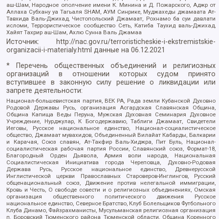
аш-Шам, Народное ополчение имени К. Минина и Д. Пожарского, Аджр от
Аллаха Субхану уа Тагьаля SHAM, АУМ Синрике, Муджахеды джамаата Ат-
Тавхида Валь-Джихад, Чистопольский Джамаат, Рохнамо ба суи давлати
исломи, Террористическое сообщество Сеть, Катиба Таухид валь-Джихад,
Хайят Тахрир аш-Шам, Ахлю Сунна Валь Джамаа
Источник:
http://nac.gov.ru/terroristicheskie-i-ekstremistskie-
organizacii-i-materialy.html
данные на
06.12.2021
* Перечень общественных объединений и религиозных
организаций в отношении которых судом принято
вступившее в законную силу решение о ликвидации или
запрете деятельности:
Национал-большевистская партия, ВЕК РА, Рада земли Кубанской Духовно
Родовой Державы Русь, организация Асгардская Славянская Община,
Община Капища Веды Перуна, Мужская Духовная Семинария Духовное
Учреждение, Нурджулар, К Богодержавию, Таблиги Джамаат, Свидетели
Иеговы, Русское национальное единство, Национал-социалистическое
общество, Джамаат мувахидов, Объединенный Вилайат Кабарды, Балкарии
и Карачая, Союз славян, Ат-Такфир Валь-Хиджра, Пит Буль, Национал-
социалистическая рабочая партия России, Славянский союз, Формат-18,
Благородный Орден Дьявола, Армия воли народа, Национальная
Социалистическая Инициатива города Череповца, Духовно-Родовая
Держава Русь, Русское национальное единство, Древнерусской
Инглистической церкви Православных Староверов-Инглингов, Русский
общенациональный союз, Движение против нелегальной иммиграции,
Кровь и Честь, О свободе совести и о религиозных объединениях, Омская
организация общественного политического движения Русское
национальное единство, Северное Братство, Клуб Болельщиков Футбольного
Клуба Динамо, Файзрахманисты, Мусульманская религиозная организация
п. Боровский Тюменского района Тюменской области, Община Коренного