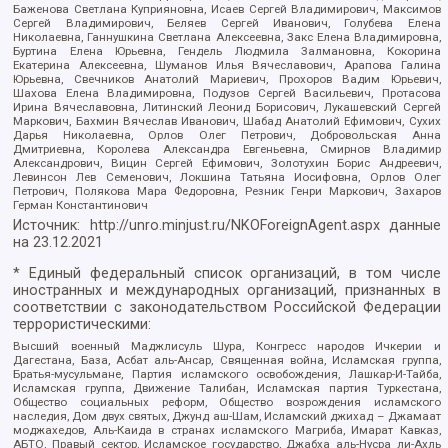
Баженова Светлана Куприяновна, Исаев Сергей Владимирович, Максимов
Сергей Владимирович, Беляев Сергей Иванович, Голубева Елена
Николаевна, Ганнушкина Светлана Алексеевна, Закс Елена Владимировна,
Буртина Елена Юрьевна, Гендель Людмила Залмановна, Кокорина
Екатерина Алексеевна, Шуманов Илья Вячеславович, Арапова Галина
Юрьевна, Свечников Анатолий Мариевич, Прохоров Вадим Юрьевич,
Шахова Елена Владимировна, Подузов Сергей Васильевич, Протасова
Ирина Вячеславовна, Литинский Леонид Борисович, Лукашевский Сергей
Маркович, Бахмин Вячеслав Иванович, Шабад Анатолий Ефимович, Сухих
Дарья Николаевна, Орлов Олег Петрович, Добровольская Анна
Дмитриевна, Королева Александра Евгеньевна, Смирнов Владимир
Александрович, Вицин Сергей Ефимович, Золотухин Борис Андреевич,
Левинсон Лев Семенович, Локшина Татьяна Иосифовна, Орлов Олег
Петрович, Полякова Мара Федоровна, Резник Генри Маркович, Захаров
Герман Константинович
Источник:
http://unro.minjust.ru/NKOForeignAgent.aspx
данные
на
23.12.2021
* Единый федеральный список организаций, в том числе
иностранных и международных организаций, признанных в
соответствии с законодательством Российской Федерации
террористическими:
Высший военный Маджлисуль Шура, Конгресс народов Ичкерии и
Дагестана, База, Асбат аль-Ансар, Священная война, Исламская группа,
Братья-мусульмане, Партия исламского освобождения, Лашкар-И-Тайба,
Исламская группа, Движение Талибан, Исламская партия Туркестана,
Общество социальных реформ, Общество возрождения исламского
наследия, Дом двух святых, Джунд аш-Шам, Исламский джихад – Джамаат
моджахедов, Аль-Каида в странах исламского Магриба, Имарат Кавказ,
АБТО, Правый сектор, Исламское государство, Джабха аль-Нусра ли-Ахль