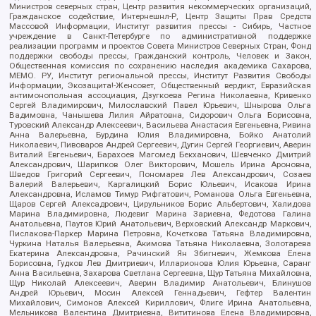
Министров северных стран, Центр развития некоммерческих организаций,
Гражданское содействие, Интернешнл-Р, Центр Защиты Прав Средств
Массовой Информации, Институт развития прессы - Сибирь, Частное
учреждение в Санкт-Петербурге по административной поддержке
реализации программ и проектов Совета Министров Северных Стран, Фонд
поддержки свободы прессы, Гражданский контроль, Человек и Закон,
Общественная комиссия по сохранению наследия академика Сахарова,
МЕМО. РУ, Институт региональной прессы, Институт Развития Свободы
Информации, Экозащита!-Женсовет, Общественный вердикт, Евразийская
антимонопольная ассоциация, Дзугкоева Регина Николаевна, Кривенко
Сергей Владимирович, Милославский Павел Юрьевич, Шнырова Ольга
Вадимовна, Чанышева Лилия Айратовна, Сидорович Ольга Борисовна,
Туровский Александр Алексеевич, Васильева Анастасия Евгеньевна, Ривина
Анна Валерьевна, Бурдина Юлия Владимировна, Бойко Анатолий
Николаевич, Пивоваров Андрей Сергеевич, Дугин Сергей Георгиевич, Аверин
Виталий Евгеньевич, Барахоев Магомед Бекханович, Шевченко Дмитрий
Александрович, Шарипков Олег Викторович, Мошель Ирина Ароновна,
Шведов Григорий Сергеевич, Пономарев Лев Александрович, Созаев
Валерий Валерьевич, Каргалицкий Борис Юльевич, Исакова Ирина
Александровна, Исламов Тимур Рифгатович, Романова Ольга Евгеньевна,
Щаров Сергей Алексадрович, Цирульников Борис Альбертович, Халидова
Марина Владимировна, Людевиг Марина Зариевна, Федотова Галина
Анатольевна, Паутов Юрий Анатольевич, Верховский Александр Маркович,
Пислакова-Паркер Марина Петровна, Кочеткова Татьяна Владимировна,
Чуркина Наталья Валерьевна, Акимова Татьяна Николаевна, Золотарева
Екатерина Александровна, Рачинский Ян Збигневич, Жемкова Елена
Борисовна, Гудков Лев Дмитриевич, Илларионова Юлия Юрьевна, Саранг
Анна Васильевна, Захарова Светлана Сергеевна, Щур Татьяна Михайловна,
Щур Николай Алексеевич, Аверин Владимир Анатольевич, Блинушов
Андрей Юрьевич, Мосин Алексей Геннадьевич, Гефтер Валентин
Михайлович, Симонов Алексей Кириллович, Флиге Ирина Анатольевна,
Мельникова Валентина Дмитриевна, Вититинова Елена Владимировна,