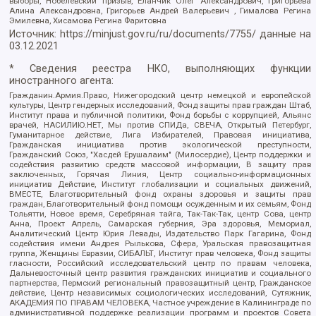
выборы, Нобелевский призыв, Еланчик Олег Александрович, Григорьева
Алина Александровна, Григорьев Андрей Валерьевич , Гималова Регина
Эмилевна, Хисамова Регина Фаритовна
Источник:
https://minjust.gov.ru/ru/documents/7755/
данные на
03.12.2021
* Сведения реестра НКО, выполняющих функции
иностранного агента:
Гражданин.Армия.Право, Нижегородский центр немецкой и европейской
культуры, Центр гендерных исследований, Фонд защиты прав граждан Штаб,
Институт права и публичной политики, Фонд борьбы с коррупцией, Альянс
врачей, НАСИЛИЮ.НЕТ, Мы против СПИДа, СВЕЧА, Открытый Петербург,
Гуманитарное действие, Лига Избирателей, Правовая инициатива,
Гражданская инициатива против экологической преступности,
Гражданский Союз, "Хасдей Ерушалаим" (Милосердие), Центр поддержки и
содействия развитию средств массовой информации, В защиту прав
заключенных, Горячая Линия, Центр социально-информационных
инициатив Действие, Институт глобализации и социальных движений,
ВМЕСТЕ, Благотворительный фонд охраны здоровья и защиты прав
граждан, Благотворительный фонд помощи осужденным и их семьям, Фонд
Тольятти, Новое время, Серебряная тайга, Так-Так-Так, центр Сова, центр
Анна, Проект Апрель, Самарская губерния, Эра здоровья, Мемориал,
Аналитический Центр Юрия Левады, Издательство Парк Гагарина, Фонд
содействия имени Андрея Рылькова, Сфера, Уральская правозащитная
группа, Женщины Евразии, СИБАЛЬТ, Институт прав человека, Фонд защиты
гласности, Российский исследовательский центр по правам человека,
Дальневосточный центр развития гражданских инициатив и социального
партнерства, Пермский региональный правозащитный центр, Гражданское
действие, Центр независимых социологических исследований, Сутяжник,
АКАДЕМИЯ ПО ПРАВАМ ЧЕЛОВЕКА, Частное учреждение в Калининграде по
административной поддержке реализации программ и проектов Совета