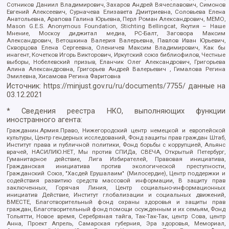
Сотников Даниил Владимирович, Захаров Андрей Вячеславович, Симонов
Евгений Алексеевич, Сурначева Елизавета Дмитриевна, Соловьева Елена
Анатольевна, Арапова Галина Юрьевна, Перл Роман Александрович, МЕМО,
Mason G.E.S. Anonymous Foundation, Stichting Bellingcat, Якутия – Наше
Мнение, Москоу диджитал медиа, РС-Балт, Заговора Максим
Александрович, Ветошкина Валерия Валерьевна, Павлов Иван Юрьевич,
Скворцова Елена Сергеевна, Оленичев Максим Владимирович, Как бы
инагент, Кочетков Игорь Викторович, Иркутский союз библиофилов, Честные
выборы, Нобелевский призыв, Еланчик Олег Александрович, Григорьева
Алина Александровна, Григорьев Андрей Валерьевич , Гималова Регина
Эмилевна, Хисамова Регина Фаритовна
Источник:
https://minjust.gov.ru/ru/documents/7755/
данные на
03.12.2021
* Сведения реестра НКО, выполняющих функции
иностранного агента:
Гражданин.Армия.Право, Нижегородский центр немецкой и европейской
культуры, Центр гендерных исследований, Фонд защиты прав граждан Штаб,
Институт права и публичной политики, Фонд борьбы с коррупцией, Альянс
врачей, НАСИЛИЮ.НЕТ, Мы против СПИДа, СВЕЧА, Открытый Петербург,
Гуманитарное действие, Лига Избирателей, Правовая инициатива,
Гражданская инициатива против экологической преступности,
Гражданский Союз, "Хасдей Ерушалаим" (Милосердие), Центр поддержки и
содействия развитию средств массовой информации, В защиту прав
заключенных, Горячая Линия, Центр социально-информационных
инициатив Действие, Институт глобализации и социальных движений,
ВМЕСТЕ, Благотворительный фонд охраны здоровья и защиты прав
граждан, Благотворительный фонд помощи осужденным и их семьям, Фонд
Тольятти, Новое время, Серебряная тайга, Так-Так-Так, центр Сова, центр
Анна, Проект Апрель, Самарская губерния, Эра здоровья, Мемориал,