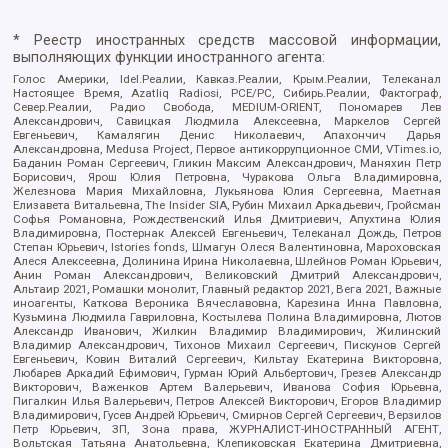
* Реестр иностранных средств массовой информации,
выполняющих функции иностранного агента:
Голос Америки, Idel.Реалии, Кавказ.Реалии, Крым.Реалии, Телеканал
Настоящее Время, Azatliq Radiosi, PCE/PC, Сибирь.Реалии, Фактограф,
Север.Реалии, Радио Свобода, MEDIUM-ORIENT, Пономарев Лев
Александрович, Савицкая Людмила Алексеевна, Маркелов Сергей
Евгеньевич, Камалягин Денис Николаевич, Апахончич Дарья
Александровна, Medusa Project, Первое антикоррупционное СМИ, VTimes.io,
Баданин Роман Сергеевич, Гликин Максим Александрович, Маняхин Петр
Борисович, Ярош Юлия Петровна, Чуракова Ольга Владимировна,
Железнова Мария Михайловна, Лукьянова Юлия Сергеевна, Маетная
Елизавета Витальевна, The Insider SIA, Рубин Михаил Аркадьевич, Гройсман
Софья Романовна, Рождественский Илья Дмитриевич, Апухтина Юлия
Владимировна, Постернак Алексей Евгеньевич, Телеканал Дождь, Петров
Степан Юрьевич, Istories fonds, Шмагун Олеся Валентиновна, Мароховская
Алеся Алексеевна, Долинина Ирина Николаевна, Шлейнов Роман Юрьевич,
Анин Роман Александрович, Великовский Дмитрий Александрович,
Альтаир 2021, Ромашки монолит, Главный редактор 2021, Вега 2021, Важные
иноагенты, Каткова Вероника Вячеславовна, Карезина Инна Павловна,
Кузьмина Людмила Гавриловна, Костылева Полина Владимировна, Лютов
Александр Иванович, Жилкин Владимир Владимирович, Жилинский
Владимир Александрович, Тихонов Михаил Сергеевич, Пискунов Сергей
Евгеньевич, Ковин Виталий Сергеевич, Кильтау Екатерина Викторовна,
Любарев Аркадий Ефимович, Гурман Юрий Альбертович, Грезев Александр
Викторович, Важенков Артем Валерьевич, Иванова София Юрьевна,
Пигалкин Илья Валерьевич, Петров Алексей Викторович, Егоров Владимир
Владимирович, Гусев Андрей Юрьевич, Смирнов Сергей Сергеевич, Верзилов
Петр Юрьевич, ЗП, Зона права, ЖУРНАЛИСТ-ИНОСТРАННЫЙ АГЕНТ,
Вольтская Татьяна Анатольевна, Клепиковская Екатерина Дмитриевна,