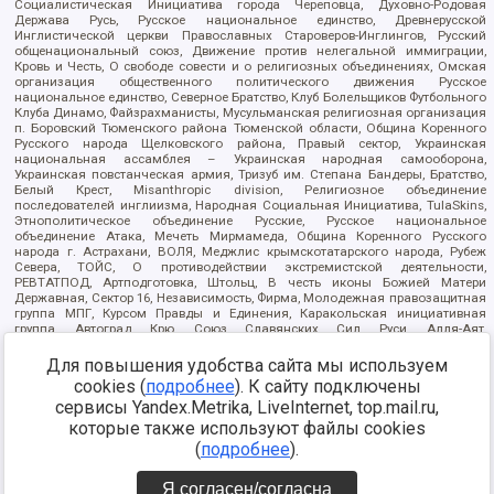
Социалистическая Инициатива города Череповца, Духовно-Родовая
Держава Русь, Русское национальное единство, Древнерусской
Инглистической церкви Православных Староверов-Инглингов, Русский
общенациональный союз, Движение против нелегальной иммиграции,
Кровь и Честь, О свободе совести и о религиозных объединениях, Омская
организация общественного политического движения Русское
национальное единство, Северное Братство, Клуб Болельщиков Футбольного
Клуба Динамо, Файзрахманисты, Мусульманская религиозная организация
п. Боровский Тюменского района Тюменской области, Община Коренного
Русского народа Щелковского района, Правый сектор, Украинская
национальная ассамблея – Украинская народная самооборона,
Украинская повстанческая армия, Тризуб им. Степана Бандеры, Братство,
Белый Крест, Misanthropic division, Религиозное объединение
последователей инглиизма, Народная Социальная Инициатива, TulaSkins,
Этнополитическое объединение Русские, Русское национальное
объединение Атака, Мечеть Мирмамеда, Община Коренного Русского
народа г. Астрахани, ВОЛЯ, Меджлис крымскотатарского народа, Рубеж
Севера, ТОЙС, О противодействии экстремистской деятельности,
РЕВТАТПОД, Артподготовка, Штольц, В честь иконы Божией Матери
Державная, Сектор 16, Независимость, Фирма, Молодежная правозащитная
группа МПГ, Курсом Правды и Единения, Каракольская инициативная
группа, Автоград Крю, Союз Славянских Сил Руси, Алля-Аят,
Благотворительный пансионат Ак Умут, Русская республика Русь,
Арестантское уголовное единство, Башкорт, Нация и свобода, W.H.С., Фалунь
Для повышения удобства сайта мы используем
Дафа, Иртыш Ultras, Русский Патриотический клуб-Новокузнецк/РПК,
cookies (
подробнее
). К сайту подключены
Сибирский державный союз, Фонд борьбы с коррупцией, Фонд защиты прав
сервисы Yandex.Metrika, LiveInternet, top.mail.ru,
граждан, Штабы Навального, Совет граждан СССР Прикубанского округа г.
Краснодара
которые также используют файлы cookies
Источник:
https://minjust.gov.ru/ru/documents/7822/
данные на
(
подробнее
).
08.12.2021
Я согласен/согласна