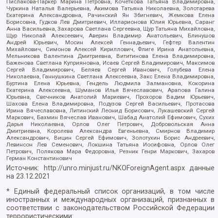
Пислакова-Паркер Марина Петровна, Кочеткова Татьяна Владимировна,
Чуркина Наталья Валерьевна, Акимова Татьяна Николаевна, Золотарева
Екатерина Александровна, Рачинский Ян Збигневич, Жемкова Елена
Борисовна, Гудков Лев Дмитриевич, Илларионова Юлия Юрьевна, Саранг
Анна Васильевна, Захарова Светлана Сергеевна, Щур Татьяна Михайловна,
Щур Николай Алексеевич, Аверин Владимир Анатольевич, Блинушов
Андрей Юрьевич, Мосин Алексей Геннадьевич, Гефтер Валентин
Михайлович, Симонов Алексей Кириллович, Флиге Ирина Анатольевна,
Мельникова Валентина Дмитриевна, Вититинова Елена Владимировна,
Баженова Светлана Куприяновна, Исаев Сергей Владимирович, Максимов
Сергей Владимирович, Беляев Сергей Иванович, Голубева Елена
Николаевна, Ганнушкина Светлана Алексеевна, Закс Елена Владимировна,
Буртина Елена Юрьевна, Гендель Людмила Залмановна, Кокорина
Екатерина Алексеевна, Шуманов Илья Вячеславович, Арапова Галина
Юрьевна, Свечников Анатолий Мариевич, Прохоров Вадим Юрьевич,
Шахова Елена Владимировна, Подузов Сергей Васильевич, Протасова
Ирина Вячеславовна, Литинский Леонид Борисович, Лукашевский Сергей
Маркович, Бахмин Вячеслав Иванович, Шабад Анатолий Ефимович, Сухих
Дарья Николаевна, Орлов Олег Петрович, Добровольская Анна
Дмитриевна, Королева Александра Евгеньевна, Смирнов Владимир
Александрович, Вицин Сергей Ефимович, Золотухин Борис Андреевич,
Левинсон Лев Семенович, Локшина Татьяна Иосифовна, Орлов Олег
Петрович, Полякова Мара Федоровна, Резник Генри Маркович, Захаров
Герман Константинович
Источник:
http://unro.minjust.ru/NKOForeignAgent.aspx
данные
на
23.12.2021
* Единый федеральный список организаций, в том числе
иностранных и международных организаций, признанных в
соответствии с законодательством Российской Федерации
террористическими: