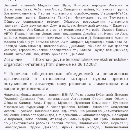
Высший военный Маджлисуль Шура, Конгресс народов Ичкерии и
Дагестана, База, Асбат аль-Ансар, Священная война, Исламская группа,
Братья-мусульмане, Партия исламского освобождения, Лашкар-И-Тайба,
Исламская группа, Движение Талибан, Исламская партия Туркестана,
Общество социальных реформ, Общество возрождения исламского
наследия, Дом двух святых, Джунд аш-Шам, Исламский джихад – Джамаат
моджахедов, Аль-Каида в странах исламского Магриба, Имарат Кавказ,
АБТО, Правый сектор, Исламское государство, Джабха аль-Нусра ли-Ахль
аш-Шам, Народное ополчение имени К. Минина и Д. Пожарского, Аджр от
Аллаха Субхану уа Тагьаля SHAM, АУМ Синрике, Муджахеды джамаата Ат-
Тавхида Валь-Джихад, Чистопольский Джамаат, Рохнамо ба суи давлати
исломи, Террористическое сообщество Сеть, Катиба Таухид валь-Джихад,
Хайят Тахрир аш-Шам, Ахлю Сунна Валь Джамаа
Источник:
http://nac.gov.ru/terroristicheskie-i-ekstremistskie-
organizacii-i-materialy.html
данные на
06.12.2021
* Перечень общественных объединений и религиозных
организаций в отношении которых судом принято
вступившее в законную силу решение о ликвидации или
запрете деятельности:
Национал-большевистская партия, ВЕК РА, Рада земли Кубанской Духовно
Родовой Державы Русь, организация Асгардская Славянская Община,
Община Капища Веды Перуна, Мужская Духовная Семинария Духовное
Учреждение, Нурджулар, К Богодержавию, Таблиги Джамаат, Свидетели
Иеговы, Русское национальное единство, Национал-социалистическое
общество, Джамаат мувахидов, Объединенный Вилайат Кабарды, Балкарии
и Карачая, Союз славян, Ат-Такфир Валь-Хиджра, Пит Буль, Национал-
социалистическая рабочая партия России, Славянский союз, Формат-18,
Благородный Орден Дьявола, Армия воли народа, Национальная