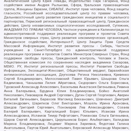
Аналитический Центр Юрия Левады, Издательство Парк Гагарина, Фонд
содействия имени Андрея Рылькова, Сфера, Уральская правозащитная
группа, Женщины Евразии, СИБАЛЬТ, Институт прав человека, Фонд защиты
гласности, Российский исследовательский центр по правам человека,
Дальневосточный центр развития гражданских инициатив и социального
партнерства, Пермский региональный правозащитный центр, Гражданское
действие, Центр независимых социологических исследований, Сутяжник,
АКАДЕМИЯ ПО ПРАВАМ ЧЕЛОВЕКА, Частное учреждение в Калининграде по
административной поддержке реализации программ и проектов Совета
Министров северных стран, Центр развития некоммерческих организаций,
Гражданское содействие, Интернешнл-Р, Центр Защиты Прав Средств
Массовой Информации, Институт развития прессы - Сибирь, Частное
учреждение в Санкт-Петербурге по административной поддержке
реализации программ и проектов Совета Министров Северных Стран, Фонд
поддержки свободы прессы, Гражданский контроль, Человек и Закон,
Общественная комиссия по сохранению наследия академика Сахарова,
МЕМО. РУ, Институт региональной прессы, Институт Развития Свободы
Информации, Экозащита!-Женсовет, Общественный вердикт, Евразийская
антимонопольная ассоциация, Дзугкоева Регина Николаевна, Кривенко
Сергей Владимирович, Милославский Павел Юрьевич, Шнырова Ольга
Вадимовна, Чанышева Лилия Айратовна, Сидорович Ольга Борисовна,
Туровский Александр Алексеевич, Васильева Анастасия Евгеньевна, Ривина
Анна Валерьевна, Бурдина Юлия Владимировна, Бойко Анатолий
Николаевич, Пивоваров Андрей Сергеевич, Дугин Сергей Георгиевич, Аверин
Виталий Евгеньевич, Барахоев Магомед Бекханович, Шевченко Дмитрий
Александрович, Шарипков Олег Викторович, Мошель Ирина Ароновна,
Шведов Григорий Сергеевич, Пономарев Лев Александрович, Созаев
Валерий Валерьевич, Каргалицкий Борис Юльевич, Исакова Ирина
Александровна, Исламов Тимур Рифгатович, Романова Ольга Евгеньевна,
Щаров Сергей Алексадрович, Цирульников Борис Альбертович, Халидова
Марина Владимировна, Людевиг Марина Зариевна, Федотова Галина
Анатольевна, Паутов Юрий Анатольевич, Верховский Александр Маркович,