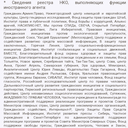
* Сведения реестра НКО, выполняющих функции
иностранного агента:
Гражданин.Армия.Право, Нижегородский центр немецкой и европейской
культуры, Центр гендерных исследований, Фонд защиты прав граждан Штаб,
Институт права и публичной политики, Фонд борьбы с коррупцией, Альянс
врачей, НАСИЛИЮ.НЕТ, Мы против СПИДа, СВЕЧА, Открытый Петербург,
Гуманитарное действие, Лига Избирателей, Правовая инициатива,
Гражданская инициатива против экологической преступности,
Гражданский Союз, "Хасдей Ерушалаим" (Милосердие), Центр поддержки и
содействия развитию средств массовой информации, В защиту прав
заключенных, Горячая Линия, Центр социально-информационных
инициатив Действие, Институт глобализации и социальных движений,
ВМЕСТЕ, Благотворительный фонд охраны здоровья и защиты прав
граждан, Благотворительный фонд помощи осужденным и их семьям, Фонд
Тольятти, Новое время, Серебряная тайга, Так-Так-Так, центр Сова, центр
Анна, Проект Апрель, Самарская губерния, Эра здоровья, Мемориал,
Аналитический Центр Юрия Левады, Издательство Парк Гагарина, Фонд
содействия имени Андрея Рылькова, Сфера, Уральская правозащитная
группа, Женщины Евразии, СИБАЛЬТ, Институт прав человека, Фонд защиты
гласности, Российский исследовательский центр по правам человека,
Дальневосточный центр развития гражданских инициатив и социального
партнерства, Пермский региональный правозащитный центр, Гражданское
действие, Центр независимых социологических исследований, Сутяжник,
АКАДЕМИЯ ПО ПРАВАМ ЧЕЛОВЕКА, Частное учреждение в Калининграде по
административной поддержке реализации программ и проектов Совета
Министров северных стран, Центр развития некоммерческих организаций,
Гражданское содействие, Интернешнл-Р, Центр Защиты Прав Средств
Массовой Информации, Институт развития прессы - Сибирь, Частное
учреждение в Санкт-Петербурге по административной поддержке
реализации программ и проектов Совета Министров Северных Стран, Фонд
поддержки свободы прессы, Гражданский контроль, Человек и Закон,