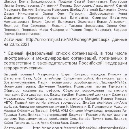
Шахова Елена Владимировна, Подузов Сергей Васильевич, Протасова
Ирина Вячеславовна, Литинский Леонид Борисович, Лукашевский Сергей
Маркович, Бахмин Вячеслав Иванович, Шабад Анатолий Ефимович, Сухих
Дарья Николаевна, Орлов Олег Петрович, Добровольская Анна
Дмитриевна, Королева Александра Евгеньевна, Смирнов Владимир
Александрович, Вицин Сергей Ефимович, Золотухин Борис Андреевич,
Левинсон Лев Семенович, Локшина Татьяна Иосифовна, Орлов Олег
Петрович, Полякова Мара Федоровна, Резник Генри Маркович, Захаров
Герман Константинович
Источник:
http://unro.minjust.ru/NKOForeignAgent.aspx
данные
на
23.12.2021
* Единый федеральный список организаций, в том числе
иностранных и международных организаций, признанных в
соответствии с законодательством Российской Федерации
террористическими:
Высший военный Маджлисуль Шура, Конгресс народов Ичкерии и
Дагестана, База, Асбат аль-Ансар, Священная война, Исламская группа,
Братья-мусульмане, Партия исламского освобождения, Лашкар-И-Тайба,
Исламская группа, Движение Талибан, Исламская партия Туркестана,
Общество социальных реформ, Общество возрождения исламского
наследия, Дом двух святых, Джунд аш-Шам, Исламский джихад – Джамаат
моджахедов, Аль-Каида в странах исламского Магриба, Имарат Кавказ,
АБТО, Правый сектор, Исламское государство, Джабха аль-Нусра ли-Ахль
аш-Шам, Народное ополчение имени К. Минина и Д. Пожарского, Аджр от
Аллаха Субхану уа Тагьаля SHAM, АУМ Синрике, Муджахеды джамаата Ат-
Тавхида Валь-Джихад, Чистопольский Джамаат, Рохнамо ба суи давлати
исломи, Террористическое сообщество Сеть, Катиба Таухид валь-Джихад,
Хайят Тахрир аш-Шам, Ахлю Сунна Валь Джамаа
Источник:
http://nac.gov.ru/terroristicheskie-i-ekstremistskie-