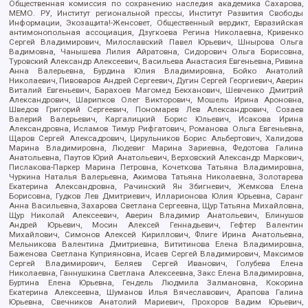
Общественная комиссия по сохранению наследия академика Сахарова,
МЕМО. РУ, Институт региональной прессы, Институт Развития Свободы
Информации, Экозащита!-Женсовет, Общественный вердикт, Евразийская
антимонопольная ассоциация, Дзугкоева Регина Николаевна, Кривенко
Сергей Владимирович, Милославский Павел Юрьевич, Шнырова Ольга
Вадимовна, Чанышева Лилия Айратовна, Сидорович Ольга Борисовна,
Туровский Александр Алексеевич, Васильева Анастасия Евгеньевна, Ривина
Анна Валерьевна, Бурдина Юлия Владимировна, Бойко Анатолий
Николаевич, Пивоваров Андрей Сергеевич, Дугин Сергей Георгиевич, Аверин
Виталий Евгеньевич, Барахоев Магомед Бекханович, Шевченко Дмитрий
Александрович, Шарипков Олег Викторович, Мошель Ирина Ароновна,
Шведов Григорий Сергеевич, Пономарев Лев Александрович, Созаев
Валерий Валерьевич, Каргалицкий Борис Юльевич, Исакова Ирина
Александровна, Исламов Тимур Рифгатович, Романова Ольга Евгеньевна,
Щаров Сергей Алексадрович, Цирульников Борис Альбертович, Халидова
Марина Владимировна, Людевиг Марина Зариевна, Федотова Галина
Анатольевна, Паутов Юрий Анатольевич, Верховский Александр Маркович,
Пислакова-Паркер Марина Петровна, Кочеткова Татьяна Владимировна,
Чуркина Наталья Валерьевна, Акимова Татьяна Николаевна, Золотарева
Екатерина Александровна, Рачинский Ян Збигневич, Жемкова Елена
Борисовна, Гудков Лев Дмитриевич, Илларионова Юлия Юрьевна, Саранг
Анна Васильевна, Захарова Светлана Сергеевна, Щур Татьяна Михайловна,
Щур Николай Алексеевич, Аверин Владимир Анатольевич, Блинушов
Андрей Юрьевич, Мосин Алексей Геннадьевич, Гефтер Валентин
Михайлович, Симонов Алексей Кириллович, Флиге Ирина Анатольевна,
Мельникова Валентина Дмитриевна, Вититинова Елена Владимировна,
Баженова Светлана Куприяновна, Исаев Сергей Владимирович, Максимов
Сергей Владимирович, Беляев Сергей Иванович, Голубева Елена
Николаевна, Ганнушкина Светлана Алексеевна, Закс Елена Владимировна,
Буртина Елена Юрьевна, Гендель Людмила Залмановна, Кокорина
Екатерина Алексеевна, Шуманов Илья Вячеславович, Арапова Галина
Юрьевна, Свечников Анатолий Мариевич, Прохоров Вадим Юрьевич,