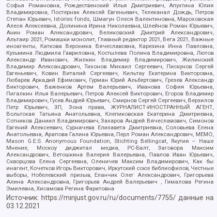
Софья Романовна, Рождественский Илья Дмитриевич, Апухтина Юлия
Владимировна, Постернак Алексей Евгеньевич, Телеканал Дождь, Петров
Степан Юрьевич, Istories fonds, Шмагун Олеся Валентиновна, Мароховская
Алеся Алексеевна, Долинина Ирина Николаевна, Шлейнов Роман Юрьевич,
Анин Роман Александрович, Великовский Дмитрий Александрович,
Альтаир 2021, Ромашки монолит, Главный редактор 2021, Вега 2021, Важные
иноагенты, Каткова Вероника Вячеславовна, Карезина Инна Павловна,
Кузьмина Людмила Гавриловна, Костылева Полина Владимировна, Лютов
Александр Иванович, Жилкин Владимир Владимирович, Жилинский
Владимир Александрович, Тихонов Михаил Сергеевич, Пискунов Сергей
Евгеньевич, Ковин Виталий Сергеевич, Кильтау Екатерина Викторовна,
Любарев Аркадий Ефимович, Гурман Юрий Альбертович, Грезев Александр
Викторович, Важенков Артем Валерьевич, Иванова София Юрьевна,
Пигалкин Илья Валерьевич, Петров Алексей Викторович, Егоров Владимир
Владимирович, Гусев Андрей Юрьевич, Смирнов Сергей Сергеевич, Верзилов
Петр Юрьевич, ЗП, Зона права, ЖУРНАЛИСТ-ИНОСТРАННЫЙ АГЕНТ,
Вольтская Татьяна Анатольевна, Клепиковская Екатерина Дмитриевна,
Сотников Даниил Владимирович, Захаров Андрей Вячеславович, Симонов
Евгений Алексеевич, Сурначева Елизавета Дмитриевна, Соловьева Елена
Анатольевна, Арапова Галина Юрьевна, Перл Роман Александрович, МЕМО,
Mason G.E.S. Anonymous Foundation, Stichting Bellingcat, Якутия – Наше
Мнение, Москоу диджитал медиа, РС-Балт, Заговора Максим
Александрович, Ветошкина Валерия Валерьевна, Павлов Иван Юрьевич,
Скворцова Елена Сергеевна, Оленичев Максим Владимирович, Как бы
инагент, Кочетков Игорь Викторович, Иркутский союз библиофилов, Честные
выборы, Нобелевский призыв, Еланчик Олег Александрович, Григорьева
Алина Александровна, Григорьев Андрей Валерьевич , Гималова Регина
Эмилевна, Хисамова Регина Фаритовна
Источник:
https://minjust.gov.ru/ru/documents/7755/
данные на
03.12.2021