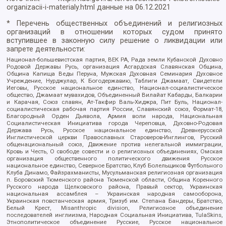
organizacii-i-materialy.html
данные на
06.12.2021
* Перечень общественных объединений и религиозных
организаций в отношении которых судом принято
вступившее в законную силу решение о ликвидации или
запрете деятельности:
Национал-большевистская партия, ВЕК РА, Рада земли Кубанской Духовно
Родовой Державы Русь, организация Асгардская Славянская Община,
Община Капища Веды Перуна, Мужская Духовная Семинария Духовное
Учреждение, Нурджулар, К Богодержавию, Таблиги Джамаат, Свидетели
Иеговы, Русское национальное единство, Национал-социалистическое
общество, Джамаат мувахидов, Объединенный Вилайат Кабарды, Балкарии
и Карачая, Союз славян, Ат-Такфир Валь-Хиджра, Пит Буль, Национал-
социалистическая рабочая партия России, Славянский союз, Формат-18,
Благородный Орден Дьявола, Армия воли народа, Национальная
Социалистическая Инициатива города Череповца, Духовно-Родовая
Держава Русь, Русское национальное единство, Древнерусской
Инглистической церкви Православных Староверов-Инглингов, Русский
общенациональный союз, Движение против нелегальной иммиграции,
Кровь и Честь, О свободе совести и о религиозных объединениях, Омская
организация общественного политического движения Русское
национальное единство, Северное Братство, Клуб Болельщиков Футбольного
Клуба Динамо, Файзрахманисты, Мусульманская религиозная организация
п. Боровский Тюменского района Тюменской области, Община Коренного
Русского народа Щелковского района, Правый сектор, Украинская
национальная ассамблея – Украинская народная самооборона,
Украинская повстанческая армия, Тризуб им. Степана Бандеры, Братство,
Белый Крест, Misanthropic division, Религиозное объединение
последователей инглиизма, Народная Социальная Инициатива, TulaSkins,
Этнополитическое объединение Русские, Русское национальное