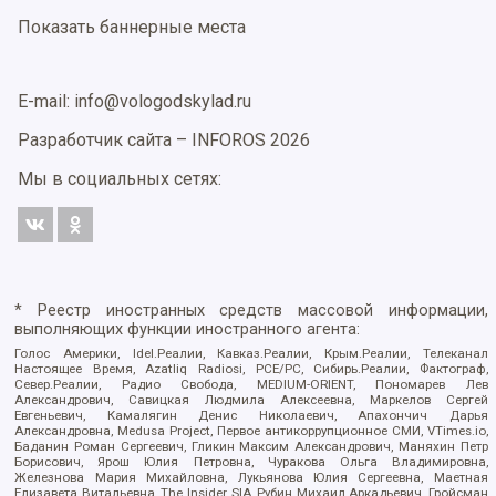
Показать баннерные места
E-mail: info@vologodskylad.ru
Разработчик сайта –
INFOROS
2026
Мы в социальных сетях:
* Реестр иностранных средств массовой информации,
выполняющих функции иностранного агента:
Голос Америки, Idel.Реалии, Кавказ.Реалии, Крым.Реалии, Телеканал
Настоящее Время, Azatliq Radiosi, PCE/PC, Сибирь.Реалии, Фактограф,
Север.Реалии, Радио Свобода, MEDIUM-ORIENT, Пономарев Лев
Александрович, Савицкая Людмила Алексеевна, Маркелов Сергей
Евгеньевич, Камалягин Денис Николаевич, Апахончич Дарья
Александровна, Medusa Project, Первое антикоррупционное СМИ, VTimes.io,
Баданин Роман Сергеевич, Гликин Максим Александрович, Маняхин Петр
Борисович, Ярош Юлия Петровна, Чуракова Ольга Владимировна,
Железнова Мария Михайловна, Лукьянова Юлия Сергеевна, Маетная
Елизавета Витальевна, The Insider SIA, Рубин Михаил Аркадьевич, Гройсман