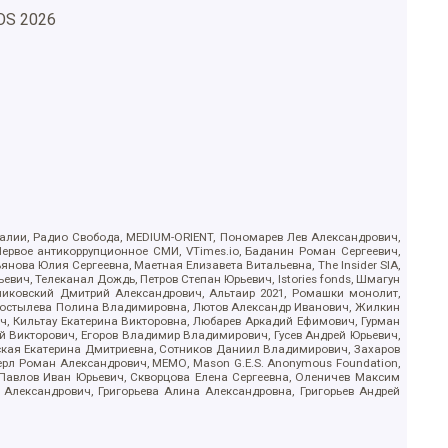
OS
2026
.Реалии, Радио Свобода, MEDIUM-ORIENT, Пономарев Лев Александрович,
ервое антикоррупционное СМИ, VTimes.io, Баданин Роман Сергеевич,
ова Юлия Сергеевна, Маетная Елизавета Витальевна, The Insider SIA,
ич, Телеканал Дождь, Петров Степан Юрьевич, Istories fonds, Шмагун
иковский Дмитрий Александрович, Альтаир 2021, Ромашки монолит,
, Костылева Полина Владимировна, Лютов Александр Иванович, Жилкин
, Кильтау Екатерина Викторовна, Любарев Аркадий Ефимович, Гурман
й Викторович, Егоров Владимир Владимирович, Гусев Андрей Юрьевич,
ская Екатерина Дмитриевна, Сотников Даниил Владимирович, Захаров
ерл Роман Александрович, МЕМО, Mason G.E.S. Anonymous Foundation,
, Павлов Иван Юрьевич, Скворцова Елена Сергеевна, Оленичев Максим
 Александрович, Григорьева Алина Александровна, Григорьев Андрей