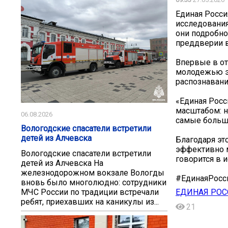
Единая Росси
исследования
они подробно
преддверии 
Впервые в от
молодежью э
распознавани
«Единая Росс
масштабом: н
06.08.2026
самые больш
Вологодские спасатели встретили
детей из Алчевска
Благодаря эт
эффективно м
Вологодские спасатели встретили
говорится в 
детей из Алчевска На
железнодорожном вокзале Вологды
#ЕдинаяРосс
вновь было многолюдно: сотрудники
ЕДИНАЯ РОС
МЧС России по традиции встречали
ребят, приехавших на каникулы из...
21