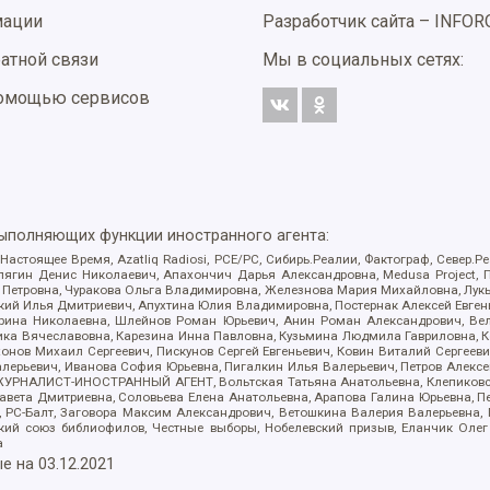
мации
Разработчик сайта –
INFOR
атной связи
Мы в социальных сетях:
 помощью сервисов
выполняющих функции иностранного агента:
 Настоящее Время, Azatliq Radiosi, PCE/PC, Сибирь.Реалии, Фактограф, Север
ягин Денис Николаевич, Апахончич Дарья Александровна, Medusa Project, П
етровна, Чуракова Ольга Владимировна, Железнова Мария Михайловна, Лукьян
й Илья Дмитриевич, Апухтина Юлия Владимировна, Постернак Алексей Евгеньев
рина Николаевна, Шлейнов Роман Юрьевич, Анин Роман Александрович, Вел
оника Вячеславовна, Карезина Инна Павловна, Кузьмина Людмила Гавриловна
ов Михаил Сергеевич, Пискунов Сергей Евгеньевич, Ковин Виталий Сергеевич
алерьевич, Иванова София Юрьевна, Пигалкин Илья Валерьевич, Петров Алексе
а, ЖУРНАЛИСТ-ИНОСТРАННЫЙ АГЕНТ, Вольтская Татьяна Анатольевна, Клепиков
авета Дмитриевна, Соловьева Елена Анатольевна, Арапова Галина Юрьевна, П
иа, РС-Балт, Заговора Максим Александрович, Ветошкина Валерия Валерьевна
ский союз библиофилов, Честные выборы, Нобелевский призыв, Еланчик Олег
а
е на
03.12.2021