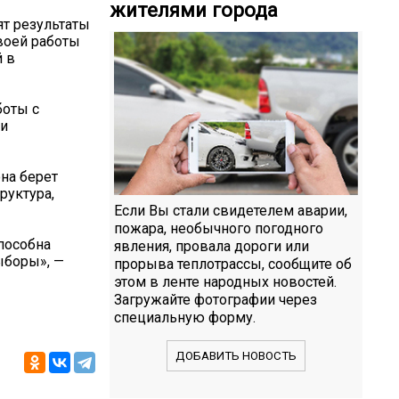
жителями города
ят результаты
воей работы
й в
боты с
 и
на берет
руктура,
Если Вы стали свидетелем аварии,
пожара, необычного погодного
способна
явления, провала дороги или
ыборы», —
прорыва теплотрассы, сообщите об
этом в ленте народных новостей.
Загружайте фотографии через
специальную форму.
ДОБАВИТЬ НОВОСТЬ