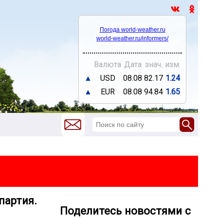
Погода world-weather.ru
world-weather.ru/informers/
Валюта
Дата
знач.
изм.
▲
USD
08.08
82.17
1.24
▲
EUR
08.08
94.84
1.65
партия.
Поделитесь новостями с