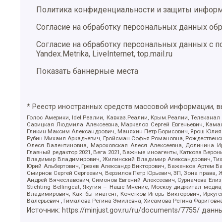
Политика конфиденциальности и защиты инфор
Согласие на обработку персональных данных обр
Согласие на обработку персональных данных с
Yandex.Metrika, LiveInternet, top.mail.ru
Показать баннерные места
* Реестр иностранных средств массовой информации, 
Голос Америки, Idel.Реалии, Кавказ.Реалии, Крым.Реалии, Телеканал
Савицкая Людмила Алексеевна, Маркелов Сергей Евгеньевич, Камал
Гликин Максим Александрович, Маняхин Петр Борисович, Ярош Юлия П
Рубин Михаил Аркадьевич, Гройсман Софья Романовна, Рождественски
Олеся Валентиновна, Мароховская Алеся Алексеевна, Долинина И
Главный редактор 2021, Вега 2021, Важные иноагенты, Каткова Вер
Владимир Владимирович, Жилинский Владимир Александрович, Тихон
Юрий Альбертович, Грезев Александр Викторович, Важенков Артем В
Смирнов Сергей Сергеевич, Верзилов Петр Юрьевич, ЗП, Зона прав
Андрей Вячеславович, Симонов Евгений Алексеевич, Сурначева Елиз
Stichting Bellingcat, Якутия – Наше Мнение, Москоу диджитал мед
Владимирович, Как бы инагент, Кочетков Игорь Викторович, Иркут
Валерьевич , Гималова Регина Эмилевна, Хисамова Регина Фаритовн
Источник:
https://minjust.gov.ru/ru/documents/7755/
данны