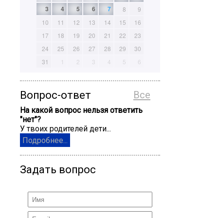
3
4
5
6
7
8
9
10
11
12
13
14
15
16
17
18
19
20
21
22
23
24
25
26
27
28
29
30
31
1
2
3
4
5
6
Вопрос-ответ
Все
На какой вопрос нельзя ответить
"нет"?
У твоих родителей дети...
Подробнее...
Задать вопрос