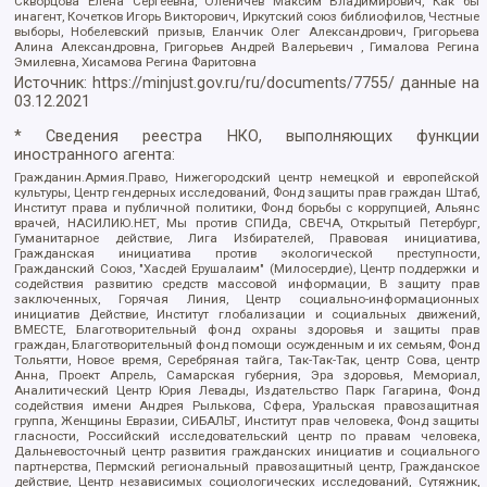
Скворцова Елена Сергеевна, Оленичев Максим Владимирович, Как бы
инагент, Кочетков Игорь Викторович, Иркутский союз библиофилов, Честные
выборы, Нобелевский призыв, Еланчик Олег Александрович, Григорьева
Алина Александровна, Григорьев Андрей Валерьевич , Гималова Регина
Эмилевна, Хисамова Регина Фаритовна
Источник:
https://minjust.gov.ru/ru/documents/7755/
данные на
03.12.2021
* Сведения реестра НКО, выполняющих функции
иностранного агента:
Гражданин.Армия.Право, Нижегородский центр немецкой и европейской
культуры, Центр гендерных исследований, Фонд защиты прав граждан Штаб,
Институт права и публичной политики, Фонд борьбы с коррупцией, Альянс
врачей, НАСИЛИЮ.НЕТ, Мы против СПИДа, СВЕЧА, Открытый Петербург,
Гуманитарное действие, Лига Избирателей, Правовая инициатива,
Гражданская инициатива против экологической преступности,
Гражданский Союз, "Хасдей Ерушалаим" (Милосердие), Центр поддержки и
содействия развитию средств массовой информации, В защиту прав
заключенных, Горячая Линия, Центр социально-информационных
инициатив Действие, Институт глобализации и социальных движений,
ВМЕСТЕ, Благотворительный фонд охраны здоровья и защиты прав
граждан, Благотворительный фонд помощи осужденным и их семьям, Фонд
Тольятти, Новое время, Серебряная тайга, Так-Так-Так, центр Сова, центр
Анна, Проект Апрель, Самарская губерния, Эра здоровья, Мемориал,
Аналитический Центр Юрия Левады, Издательство Парк Гагарина, Фонд
содействия имени Андрея Рылькова, Сфера, Уральская правозащитная
группа, Женщины Евразии, СИБАЛЬТ, Институт прав человека, Фонд защиты
гласности, Российский исследовательский центр по правам человека,
Дальневосточный центр развития гражданских инициатив и социального
партнерства, Пермский региональный правозащитный центр, Гражданское
действие, Центр независимых социологических исследований, Сутяжник,