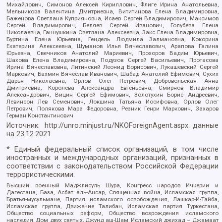
Михайлович, Симонов Алексей Кириллович, Флиге Ирина Анатольевна,
Мельникова Валентина Дмитриевна, Вититинова Елена Владимировна,
Баженова Светлана Куприяновна, Исаев Сергей Владимирович, Максимов
Сергей Владимирович, Беляев Сергей Иванович, Голубева Елена
Николаевна, Ганнушкина Светлана Алексеевна, Закс Елена Владимировна,
Буртина Елена Юрьевна, Гендель Людмила Залмановна, Кокорина
Екатерина Алексеевна, Шуманов Илья Вячеславович, Арапова Галина
Юрьевна, Свечников Анатолий Мариевич, Прохоров Вадим Юрьевич,
Шахова Елена Владимировна, Подузов Сергей Васильевич, Протасова
Ирина Вячеславовна, Литинский Леонид Борисович, Лукашевский Сергей
Маркович, Бахмин Вячеслав Иванович, Шабад Анатолий Ефимович, Сухих
Дарья Николаевна, Орлов Олег Петрович, Добровольская Анна
Дмитриевна, Королева Александра Евгеньевна, Смирнов Владимир
Александрович, Вицин Сергей Ефимович, Золотухин Борис Андреевич,
Левинсон Лев Семенович, Локшина Татьяна Иосифовна, Орлов Олег
Петрович, Полякова Мара Федоровна, Резник Генри Маркович, Захаров
Герман Константинович
Источник:
http://unro.minjust.ru/NKOForeignAgent.aspx
данные
на
23.12.2021
* Единый федеральный список организаций, в том числе
иностранных и международных организаций, признанных в
соответствии с законодательством Российской Федерации
террористическими:
Высший военный Маджлисуль Шура, Конгресс народов Ичкерии и
Дагестана, База, Асбат аль-Ансар, Священная война, Исламская группа,
Братья-мусульмане, Партия исламского освобождения, Лашкар-И-Тайба,
Исламская группа, Движение Талибан, Исламская партия Туркестана,
Общество социальных реформ, Общество возрождения исламского
наследия, Дом двух святых, Джунд аш-Шам, Исламский джихад – Джамаат