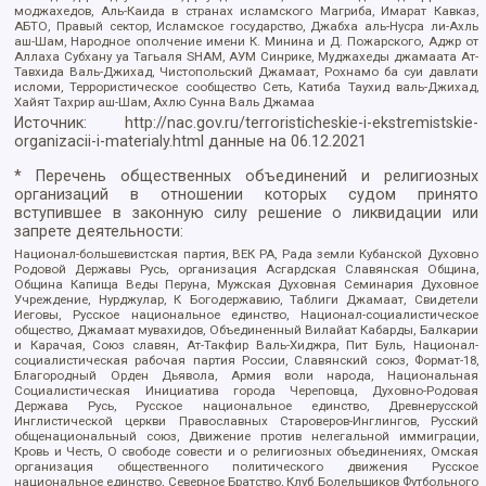
моджахедов, Аль-Каида в странах исламского Магриба, Имарат Кавказ,
АБТО, Правый сектор, Исламское государство, Джабха аль-Нусра ли-Ахль
аш-Шам, Народное ополчение имени К. Минина и Д. Пожарского, Аджр от
Аллаха Субхану уа Тагьаля SHAM, АУМ Синрике, Муджахеды джамаата Ат-
Тавхида Валь-Джихад, Чистопольский Джамаат, Рохнамо ба суи давлати
исломи, Террористическое сообщество Сеть, Катиба Таухид валь-Джихад,
Хайят Тахрир аш-Шам, Ахлю Сунна Валь Джамаа
Источник:
http://nac.gov.ru/terroristicheskie-i-ekstremistskie-
organizacii-i-materialy.html
данные на
06.12.2021
* Перечень общественных объединений и религиозных
организаций в отношении которых судом принято
вступившее в законную силу решение о ликвидации или
запрете деятельности:
Национал-большевистская партия, ВЕК РА, Рада земли Кубанской Духовно
Родовой Державы Русь, организация Асгардская Славянская Община,
Община Капища Веды Перуна, Мужская Духовная Семинария Духовное
Учреждение, Нурджулар, К Богодержавию, Таблиги Джамаат, Свидетели
Иеговы, Русское национальное единство, Национал-социалистическое
общество, Джамаат мувахидов, Объединенный Вилайат Кабарды, Балкарии
и Карачая, Союз славян, Ат-Такфир Валь-Хиджра, Пит Буль, Национал-
социалистическая рабочая партия России, Славянский союз, Формат-18,
Благородный Орден Дьявола, Армия воли народа, Национальная
Социалистическая Инициатива города Череповца, Духовно-Родовая
Держава Русь, Русское национальное единство, Древнерусской
Инглистической церкви Православных Староверов-Инглингов, Русский
общенациональный союз, Движение против нелегальной иммиграции,
Кровь и Честь, О свободе совести и о религиозных объединениях, Омская
организация общественного политического движения Русское
национальное единство, Северное Братство, Клуб Болельщиков Футбольного