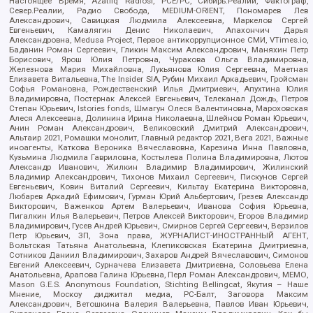
Настоящее Время, Azatliq Radiosi, PCE/PC, Сибирь.Реалии, Фактограф,
Север.Реалии, Радио Свобода, MEDIUM-ORIENT, Пономарев Лев
Александрович, Савицкая Людмила Алексеевна, Маркелов Сергей
Евгеньевич, Камалягин Денис Николаевич, Апахончич Дарья
Александровна, Medusa Project, Первое антикоррупционное СМИ, VTimes.io,
Баданин Роман Сергеевич, Гликин Максим Александрович, Маняхин Петр
Борисович, Ярош Юлия Петровна, Чуракова Ольга Владимировна,
Железнова Мария Михайловна, Лукьянова Юлия Сергеевна, Маетная
Елизавета Витальевна, The Insider SIA, Рубин Михаил Аркадьевич, Гройсман
Софья Романовна, Рождественский Илья Дмитриевич, Апухтина Юлия
Владимировна, Постернак Алексей Евгеньевич, Телеканал Дождь, Петров
Степан Юрьевич, Istories fonds, Шмагун Олеся Валентиновна, Мароховская
Алеся Алексеевна, Долинина Ирина Николаевна, Шлейнов Роман Юрьевич,
Анин Роман Александрович, Великовский Дмитрий Александрович,
Альтаир 2021, Ромашки монолит, Главный редактор 2021, Вега 2021, Важные
иноагенты, Каткова Вероника Вячеславовна, Карезина Инна Павловна,
Кузьмина Людмила Гавриловна, Костылева Полина Владимировна, Лютов
Александр Иванович, Жилкин Владимир Владимирович, Жилинский
Владимир Александрович, Тихонов Михаил Сергеевич, Пискунов Сергей
Евгеньевич, Ковин Виталий Сергеевич, Кильтау Екатерина Викторовна,
Любарев Аркадий Ефимович, Гурман Юрий Альбертович, Грезев Александр
Викторович, Важенков Артем Валерьевич, Иванова София Юрьевна,
Пигалкин Илья Валерьевич, Петров Алексей Викторович, Егоров Владимир
Владимирович, Гусев Андрей Юрьевич, Смирнов Сергей Сергеевич, Верзилов
Петр Юрьевич, ЗП, Зона права, ЖУРНАЛИСТ-ИНОСТРАННЫЙ АГЕНТ,
Вольтская Татьяна Анатольевна, Клепиковская Екатерина Дмитриевна,
Сотников Даниил Владимирович, Захаров Андрей Вячеславович, Симонов
Евгений Алексеевич, Сурначева Елизавета Дмитриевна, Соловьева Елена
Анатольевна, Арапова Галина Юрьевна, Перл Роман Александрович, МЕМО,
Mason G.E.S. Anonymous Foundation, Stichting Bellingcat, Якутия – Наше
Мнение, Москоу диджитал медиа, РС-Балт, Заговора Максим
Александрович, Ветошкина Валерия Валерьевна, Павлов Иван Юрьевич,