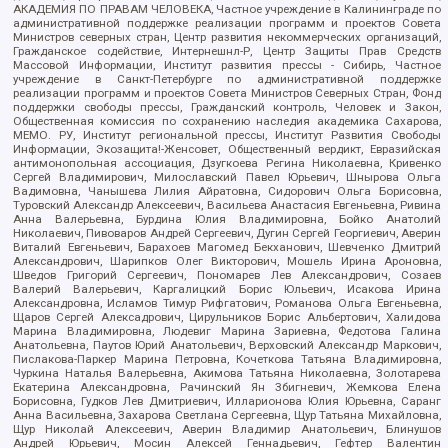
АКАДЕМИЯ ПО ПРАВАМ ЧЕЛОВЕКА, Частное учреждение в Калининграде по
административной поддержке реализации программ и проектов Совета
Министров северных стран, Центр развития некоммерческих организаций,
Гражданское содействие, Интернешнл-Р, Центр Защиты Прав Средств
Массовой Информации, Институт развития прессы - Сибирь, Частное
учреждение в Санкт-Петербурге по административной поддержке
реализации программ и проектов Совета Министров Северных Стран, Фонд
поддержки свободы прессы, Гражданский контроль, Человек и Закон,
Общественная комиссия по сохранению наследия академика Сахарова,
МЕМО. РУ, Институт региональной прессы, Институт Развития Свободы
Информации, Экозащита!-Женсовет, Общественный вердикт, Евразийская
антимонопольная ассоциация, Дзугкоева Регина Николаевна, Кривенко
Сергей Владимирович, Милославский Павел Юрьевич, Шнырова Ольга
Вадимовна, Чанышева Лилия Айратовна, Сидорович Ольга Борисовна,
Туровский Александр Алексеевич, Васильева Анастасия Евгеньевна, Ривина
Анна Валерьевна, Бурдина Юлия Владимировна, Бойко Анатолий
Николаевич, Пивоваров Андрей Сергеевич, Дугин Сергей Георгиевич, Аверин
Виталий Евгеньевич, Барахоев Магомед Бекханович, Шевченко Дмитрий
Александрович, Шарипков Олег Викторович, Мошель Ирина Ароновна,
Шведов Григорий Сергеевич, Пономарев Лев Александрович, Созаев
Валерий Валерьевич, Каргалицкий Борис Юльевич, Исакова Ирина
Александровна, Исламов Тимур Рифгатович, Романова Ольга Евгеньевна,
Щаров Сергей Алексадрович, Цирульников Борис Альбертович, Халидова
Марина Владимировна, Людевиг Марина Зариевна, Федотова Галина
Анатольевна, Паутов Юрий Анатольевич, Верховский Александр Маркович,
Пислакова-Паркер Марина Петровна, Кочеткова Татьяна Владимировна,
Чуркина Наталья Валерьевна, Акимова Татьяна Николаевна, Золотарева
Екатерина Александровна, Рачинский Ян Збигневич, Жемкова Елена
Борисовна, Гудков Лев Дмитриевич, Илларионова Юлия Юрьевна, Саранг
Анна Васильевна, Захарова Светлана Сергеевна, Щур Татьяна Михайловна,
Щур Николай Алексеевич, Аверин Владимир Анатольевич, Блинушов
Андрей Юрьевич, Мосин Алексей Геннадьевич, Гефтер Валентин