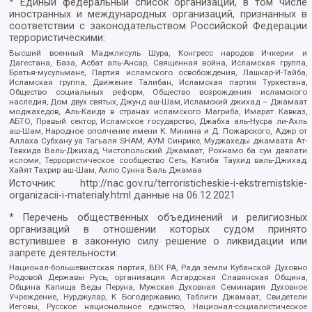
* Единый федеральный список организаций, в том числе
иностранных и международных организаций, признанных в
соответствии с законодательством Российской Федерации
террористическими:
Высший военный Маджлисуль Шура, Конгресс народов Ичкерии и
Дагестана, База, Асбат аль-Ансар, Священная война, Исламская группа,
Братья-мусульмане, Партия исламского освобождения, Лашкар-И-Тайба,
Исламская группа, Движение Талибан, Исламская партия Туркестана,
Общество социальных реформ, Общество возрождения исламского
наследия, Дом двух святых, Джунд аш-Шам, Исламский джихад – Джамаат
моджахедов, Аль-Каида в странах исламского Магриба, Имарат Кавказ,
АБТО, Правый сектор, Исламское государство, Джабха аль-Нусра ли-Ахль
аш-Шам, Народное ополчение имени К. Минина и Д. Пожарского, Аджр от
Аллаха Субхану уа Тагьаля SHAM, АУМ Синрике, Муджахеды джамаата Ат-
Тавхида Валь-Джихад, Чистопольский Джамаат, Рохнамо ба суи давлати
исломи, Террористическое сообщество Сеть, Катиба Таухид валь-Джихад,
Хайят Тахрир аш-Шам, Ахлю Сунна Валь Джамаа
Источник:
http://nac.gov.ru/terroristicheskie-i-ekstremistskie-
organizacii-i-materialy.html
данные на
06.12.2021
* Перечень общественных объединений и религиозных
организаций в отношении которых судом принято
вступившее в законную силу решение о ликвидации или
запрете деятельности:
Национал-большевистская партия, ВЕК РА, Рада земли Кубанской Духовно
Родовой Державы Русь, организация Асгардская Славянская Община,
Община Капища Веды Перуна, Мужская Духовная Семинария Духовное
Учреждение, Нурджулар, К Богодержавию, Таблиги Джамаат, Свидетели
Иеговы, Русское национальное единство, Национал-социалистическое