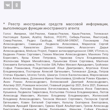
* Реестр иностранных средств массовой информации,
выполняющих функции иностранного агента:
Голос Америки, Idel.Реалии, Кавказ.Реалии, Крым.Реалии, Телеканал
Настоящее Время, Azatliq Radiosi, PCE/PC, Сибирь.Реалии, Фактограф,
Север.Реалии, Радио Свобода, MEDIUM-ORIENT, Пономарев Лев
Александрович, Савицкая Людмила Алексеевна, Маркелов Сергей
Евгеньевич, Камалягин Денис Николаевич, Апахончич Дарья
Александровна, Medusa Project, Первое антикоррупционное СМИ, VTimes.io,
Баданин Роман Сергеевич, Гликин Максим Александрович, Маняхин Петр
Борисович, Ярош Юлия Петровна, Чуракова Ольга Владимировна,
Железнова Мария Михайловна, Лукьянова Юлия Сергеевна, Маетная
Елизавета Витальевна, The Insider SIA, Рубин Михаил Аркадьевич, Гройсман
Софья Романовна, Рождественский Илья Дмитриевич, Апухтина Юлия
Владимировна, Постернак Алексей Евгеньевич, Телеканал Дождь, Петров
Степан Юрьевич, Istories fonds, Шмагун Олеся Валентиновна, Мароховская
Алеся Алексеевна, Долинина Ирина Николаевна, Шлейнов Роман Юрьевич,
Анин Роман Александрович, Великовский Дмитрий Александрович,
Альтаир 2021, Ромашки монолит, Главный редактор 2021, Вега 2021, Важные
иноагенты, Каткова Вероника Вячеславовна, Карезина Инна Павловна,
Кузьмина Людмила Гавриловна, Костылева Полина Владимировна, Лютов
Александр Иванович, Жилкин Владимир Владимирович, Жилинский
Владимир Александрович, Тихонов Михаил Сергеевич, Пискунов Сергей
Евгеньевич, Ковин Виталий Сергеевич, Кильтау Екатерина Викторовна,
Любарев Аркадий Ефимович, Гурман Юрий Альбертович, Грезев Александр
Викторович, Важенков Артем Валерьевич, Иванова София Юрьевна,