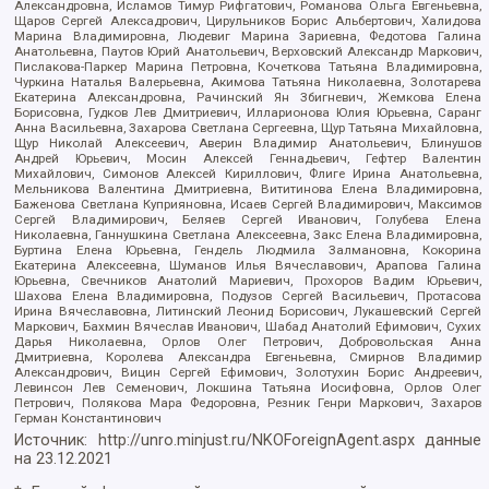
Александровна, Исламов Тимур Рифгатович, Романова Ольга Евгеньевна,
Щаров Сергей Алексадрович, Цирульников Борис Альбертович, Халидова
Марина Владимировна, Людевиг Марина Зариевна, Федотова Галина
Анатольевна, Паутов Юрий Анатольевич, Верховский Александр Маркович,
Пислакова-Паркер Марина Петровна, Кочеткова Татьяна Владимировна,
Чуркина Наталья Валерьевна, Акимова Татьяна Николаевна, Золотарева
Екатерина Александровна, Рачинский Ян Збигневич, Жемкова Елена
Борисовна, Гудков Лев Дмитриевич, Илларионова Юлия Юрьевна, Саранг
Анна Васильевна, Захарова Светлана Сергеевна, Щур Татьяна Михайловна,
Щур Николай Алексеевич, Аверин Владимир Анатольевич, Блинушов
Андрей Юрьевич, Мосин Алексей Геннадьевич, Гефтер Валентин
Михайлович, Симонов Алексей Кириллович, Флиге Ирина Анатольевна,
Мельникова Валентина Дмитриевна, Вититинова Елена Владимировна,
Баженова Светлана Куприяновна, Исаев Сергей Владимирович, Максимов
Сергей Владимирович, Беляев Сергей Иванович, Голубева Елена
Николаевна, Ганнушкина Светлана Алексеевна, Закс Елена Владимировна,
Буртина Елена Юрьевна, Гендель Людмила Залмановна, Кокорина
Екатерина Алексеевна, Шуманов Илья Вячеславович, Арапова Галина
Юрьевна, Свечников Анатолий Мариевич, Прохоров Вадим Юрьевич,
Шахова Елена Владимировна, Подузов Сергей Васильевич, Протасова
Ирина Вячеславовна, Литинский Леонид Борисович, Лукашевский Сергей
Маркович, Бахмин Вячеслав Иванович, Шабад Анатолий Ефимович, Сухих
Дарья Николаевна, Орлов Олег Петрович, Добровольская Анна
Дмитриевна, Королева Александра Евгеньевна, Смирнов Владимир
Александрович, Вицин Сергей Ефимович, Золотухин Борис Андреевич,
Левинсон Лев Семенович, Локшина Татьяна Иосифовна, Орлов Олег
Петрович, Полякова Мара Федоровна, Резник Генри Маркович, Захаров
Герман Константинович
Источник:
http://unro.minjust.ru/NKOForeignAgent.aspx
данные
на
23.12.2021