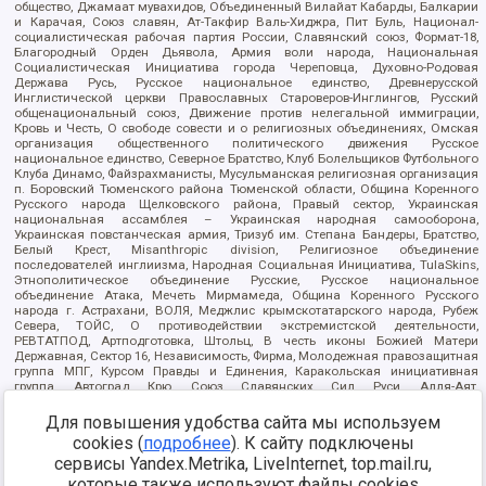
общество, Джамаат мувахидов, Объединенный Вилайат Кабарды, Балкарии
и Карачая, Союз славян, Ат-Такфир Валь-Хиджра, Пит Буль, Национал-
социалистическая рабочая партия России, Славянский союз, Формат-18,
Благородный Орден Дьявола, Армия воли народа, Национальная
Социалистическая Инициатива города Череповца, Духовно-Родовая
Держава Русь, Русское национальное единство, Древнерусской
Инглистической церкви Православных Староверов-Инглингов, Русский
общенациональный союз, Движение против нелегальной иммиграции,
Кровь и Честь, О свободе совести и о религиозных объединениях, Омская
организация общественного политического движения Русское
национальное единство, Северное Братство, Клуб Болельщиков Футбольного
Клуба Динамо, Файзрахманисты, Мусульманская религиозная организация
п. Боровский Тюменского района Тюменской области, Община Коренного
Русского народа Щелковского района, Правый сектор, Украинская
национальная ассамблея – Украинская народная самооборона,
Украинская повстанческая армия, Тризуб им. Степана Бандеры, Братство,
Белый Крест, Misanthropic division, Религиозное объединение
последователей инглиизма, Народная Социальная Инициатива, TulaSkins,
Этнополитическое объединение Русские, Русское национальное
объединение Атака, Мечеть Мирмамеда, Община Коренного Русского
народа г. Астрахани, ВОЛЯ, Меджлис крымскотатарского народа, Рубеж
Севера, ТОЙС, О противодействии экстремистской деятельности,
РЕВТАТПОД, Артподготовка, Штольц, В честь иконы Божией Матери
Державная, Сектор 16, Независимость, Фирма, Молодежная правозащитная
группа МПГ, Курсом Правды и Единения, Каракольская инициативная
группа, Автоград Крю, Союз Славянских Сил Руси, Алля-Аят,
Благотворительный пансионат Ак Умут, Русская республика Русь,
Арестантское уголовное единство, Башкорт, Нация и свобода, W.H.С., Фалунь
Для повышения удобства сайта мы используем
Дафа, Иртыш Ultras, Русский Патриотический клуб-Новокузнецк/РПК,
cookies (
подробнее
). К сайту подключены
Сибирский державный союз, Фонд борьбы с коррупцией, Фонд защиты прав
сервисы Yandex.Metrika, LiveInternet, top.mail.ru,
граждан, Штабы Навального, Совет граждан СССР Прикубанского округа г.
Краснодара
которые также используют файлы cookies