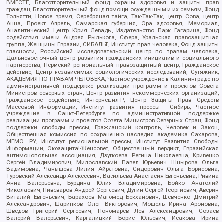
ВМЕСТЕ, Благотворительный фонд охраны здоровья и защиты прав
граждан, Благотворительный фонд помощи осужденным и их семьям, Фонд
Тольятти, Новое время, Серебряная тайга, Так-Так-Так, центр Сова, центр
Анна, Проект Апрель, Самарская губерния, Эра здоровья, Мемориал,
Аналитический Центр Юрия Левады, Издательство Парк Гагарина, Фонд
содействия имени Андрея Рылькова, Сфера, Уральская правозащитная
группа, Женщины Евразии, СИБАЛЬТ, Институт прав человека, Фонд защиты
гласности, Российский исследовательский центр по правам человека,
Дальневосточный центр развития гражданских инициатив и социального
партнерства, Пермский региональный правозащитный центр, Гражданское
действие, Центр независимых социологических исследований, Сутяжник,
АКАДЕМИЯ ПО ПРАВАМ ЧЕЛОВЕКА, Частное учреждение в Калининграде по
административной поддержке реализации программ и проектов Совета
Министров северных стран, Центр развития некоммерческих организаций,
Гражданское содействие, Интернешнл-Р, Центр Защиты Прав Средств
Массовой Информации, Институт развития прессы - Сибирь, Частное
учреждение в Санкт-Петербурге по административной поддержке
реализации программ и проектов Совета Министров Северных Стран, Фонд
поддержки свободы прессы, Гражданский контроль, Человек и Закон,
Общественная комиссия по сохранению наследия академика Сахарова,
МЕМО. РУ, Институт региональной прессы, Институт Развития Свободы
Информации, Экозащита!-Женсовет, Общественный вердикт, Евразийская
антимонопольная ассоциация, Дзугкоева Регина Николаевна, Кривенко
Сергей Владимирович, Милославский Павел Юрьевич, Шнырова Ольга
Вадимовна, Чанышева Лилия Айратовна, Сидорович Ольга Борисовна,
Туровский Александр Алексеевич, Васильева Анастасия Евгеньевна, Ривина
Анна Валерьевна, Бурдина Юлия Владимировна, Бойко Анатолий
Николаевич, Пивоваров Андрей Сергеевич, Дугин Сергей Георгиевич, Аверин
Виталий Евгеньевич, Барахоев Магомед Бекханович, Шевченко Дмитрий
Александрович, Шарипков Олег Викторович, Мошель Ирина Ароновна,
Шведов Григорий Сергеевич, Пономарев Лев Александрович, Созаев
Валерий Валерьевич, Каргалицкий Борис Юльевич, Исакова Ирина