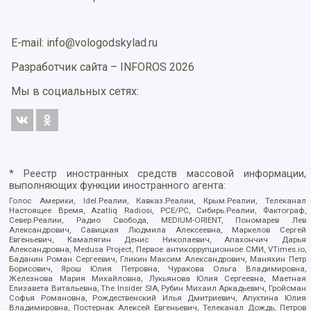
E-mail: info@vologodskylad.ru
Разработчик сайта –
INFOROS
2026
Мы в социальных сетях:
* Реестр иностранных средств массовой информации,
выполняющих функции иностранного агента:
Голос Америки, Idel.Реалии, Кавказ.Реалии, Крым.Реалии, Телеканал
Настоящее Время, Azatliq Radiosi, PCE/PC, Сибирь.Реалии, Фактограф,
Север.Реалии, Радио Свобода, MEDIUM-ORIENT, Пономарев Лев
Александрович, Савицкая Людмила Алексеевна, Маркелов Сергей
Евгеньевич, Камалягин Денис Николаевич, Апахончич Дарья
Александровна, Medusa Project, Первое антикоррупционное СМИ, VTimes.io,
Баданин Роман Сергеевич, Гликин Максим Александрович, Маняхин Петр
Борисович, Ярош Юлия Петровна, Чуракова Ольга Владимировна,
Железнова Мария Михайловна, Лукьянова Юлия Сергеевна, Маетная
Елизавета Витальевна, The Insider SIA, Рубин Михаил Аркадьевич, Гройсман
Софья Романовна, Рождественский Илья Дмитриевич, Апухтина Юлия
Владимировна, Постернак Алексей Евгеньевич, Телеканал Дождь, Петров