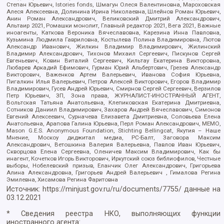
Степан Юрьевич, Istories fonds, Шмагун Олеся Валентиновна, Мароховская
Алеся Алексеевна, Долинина Ирина Николаевна, Шлейнов Роман Юрьевич,
Анин Роман Александрович, Великовский Дмитрий Александрович,
Альтаир 2021, Ромашки монолит, Главный редактор 2021, Вега 2021, Важные
иноагенты, Каткова Вероника Вячеславовна, Карезина Инна Павловна,
Кузьмина Людмила Гавриловна, Костылева Полина Владимировна, Лютов
Александр Иванович, Жилкин Владимир Владимирович, Жилинский
Владимир Александрович, Тихонов Михаил Сергеевич, Пискунов Сергей
Евгеньевич, Ковин Виталий Сергеевич, Кильтау Екатерина Викторовна,
Любарев Аркадий Ефимович, Гурман Юрий Альбертович, Грезев Александр
Викторович, Важенков Артем Валерьевич, Иванова София Юрьевна,
Пигалкин Илья Валерьевич, Петров Алексей Викторович, Егоров Владимир
Владимирович, Гусев Андрей Юрьевич, Смирнов Сергей Сергеевич, Верзилов
Петр Юрьевич, ЗП, Зона права, ЖУРНАЛИСТ-ИНОСТРАННЫЙ АГЕНТ,
Вольтская Татьяна Анатольевна, Клепиковская Екатерина Дмитриевна,
Сотников Даниил Владимирович, Захаров Андрей Вячеславович, Симонов
Евгений Алексеевич, Сурначева Елизавета Дмитриевна, Соловьева Елена
Анатольевна, Арапова Галина Юрьевна, Перл Роман Александрович, МЕМО,
Mason G.E.S. Anonymous Foundation, Stichting Bellingcat, Якутия – Наше
Мнение, Москоу диджитал медиа, РС-Балт, Заговора Максим
Александрович, Ветошкина Валерия Валерьевна, Павлов Иван Юрьевич,
Скворцова Елена Сергеевна, Оленичев Максим Владимирович, Как бы
инагент, Кочетков Игорь Викторович, Иркутский союз библиофилов, Честные
выборы, Нобелевский призыв, Еланчик Олег Александрович, Григорьева
Алина Александровна, Григорьев Андрей Валерьевич , Гималова Регина
Эмилевна, Хисамова Регина Фаритовна
Источник:
https://minjust.gov.ru/ru/documents/7755/
данные на
03.12.2021
* Сведения реестра НКО, выполняющих функции
иностранного агента: