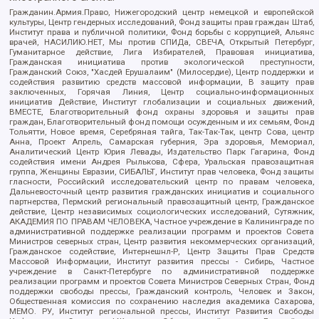
Гражданин.Армия.Право, Нижегородский центр немецкой и европейской
культуры, Центр гендерных исследований, Фонд защиты прав граждан Штаб,
Институт права и публичной политики, Фонд борьбы с коррупцией, Альянс
врачей, НАСИЛИЮ.НЕТ, Мы против СПИДа, СВЕЧА, Открытый Петербург,
Гуманитарное действие, Лига Избирателей, Правовая инициатива,
Гражданская инициатива против экологической преступности,
Гражданский Союз, "Хасдей Ерушалаим" (Милосердие), Центр поддержки и
содействия развитию средств массовой информации, В защиту прав
заключенных, Горячая Линия, Центр социально-информационных
инициатив Действие, Институт глобализации и социальных движений,
ВМЕСТЕ, Благотворительный фонд охраны здоровья и защиты прав
граждан, Благотворительный фонд помощи осужденным и их семьям, Фонд
Тольятти, Новое время, Серебряная тайга, Так-Так-Так, центр Сова, центр
Анна, Проект Апрель, Самарская губерния, Эра здоровья, Мемориал,
Аналитический Центр Юрия Левады, Издательство Парк Гагарина, Фонд
содействия имени Андрея Рылькова, Сфера, Уральская правозащитная
группа, Женщины Евразии, СИБАЛЬТ, Институт прав человека, Фонд защиты
гласности, Российский исследовательский центр по правам человека,
Дальневосточный центр развития гражданских инициатив и социального
партнерства, Пермский региональный правозащитный центр, Гражданское
действие, Центр независимых социологических исследований, Сутяжник,
АКАДЕМИЯ ПО ПРАВАМ ЧЕЛОВЕКА, Частное учреждение в Калининграде по
административной поддержке реализации программ и проектов Совета
Министров северных стран, Центр развития некоммерческих организаций,
Гражданское содействие, Интернешнл-Р, Центр Защиты Прав Средств
Массовой Информации, Институт развития прессы - Сибирь, Частное
учреждение в Санкт-Петербурге по административной поддержке
реализации программ и проектов Совета Министров Северных Стран, Фонд
поддержки свободы прессы, Гражданский контроль, Человек и Закон,
Общественная комиссия по сохранению наследия академика Сахарова,
МЕМО. РУ, Институт региональной прессы, Институт Развития Свободы