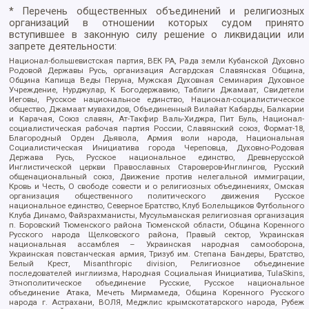
* Перечень общественных объединений и религиозных
организаций в отношении которых судом принято
вступившее в законную силу решение о ликвидации или
запрете деятельности:
Национал-большевистская партия, ВЕК РА, Рада земли Кубанской Духовно
Родовой Державы Русь, организация Асгардская Славянская Община,
Община Капища Веды Перуна, Мужская Духовная Семинария Духовное
Учреждение, Нурджулар, К Богодержавию, Таблиги Джамаат, Свидетели
Иеговы, Русское национальное единство, Национал-социалистическое
общество, Джамаат мувахидов, Объединенный Вилайат Кабарды, Балкарии
и Карачая, Союз славян, Ат-Такфир Валь-Хиджра, Пит Буль, Национал-
социалистическая рабочая партия России, Славянский союз, Формат-18,
Благородный Орден Дьявола, Армия воли народа, Национальная
Социалистическая Инициатива города Череповца, Духовно-Родовая
Держава Русь, Русское национальное единство, Древнерусской
Инглистической церкви Православных Староверов-Инглингов, Русский
общенациональный союз, Движение против нелегальной иммиграции,
Кровь и Честь, О свободе совести и о религиозных объединениях, Омская
организация общественного политического движения Русское
национальное единство, Северное Братство, Клуб Болельщиков Футбольного
Клуба Динамо, Файзрахманисты, Мусульманская религиозная организация
п. Боровский Тюменского района Тюменской области, Община Коренного
Русского народа Щелковского района, Правый сектор, Украинская
национальная ассамблея – Украинская народная самооборона,
Украинская повстанческая армия, Тризуб им. Степана Бандеры, Братство,
Белый Крест, Misanthropic division, Религиозное объединение
последователей инглиизма, Народная Социальная Инициатива, TulaSkins,
Этнополитическое объединение Русские, Русское национальное
объединение Атака, Мечеть Мирмамеда, Община Коренного Русского
народа г. Астрахани, ВОЛЯ, Меджлис крымскотатарского народа, Рубеж