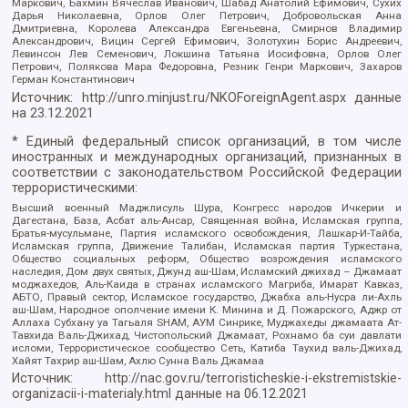
Маркович, Бахмин Вячеслав Иванович, Шабад Анатолий Ефимович, Сухих
Дарья Николаевна, Орлов Олег Петрович, Добровольская Анна
Дмитриевна, Королева Александра Евгеньевна, Смирнов Владимир
Александрович, Вицин Сергей Ефимович, Золотухин Борис Андреевич,
Левинсон Лев Семенович, Локшина Татьяна Иосифовна, Орлов Олег
Петрович, Полякова Мара Федоровна, Резник Генри Маркович, Захаров
Герман Константинович
Источник:
http://unro.minjust.ru/NKOForeignAgent.aspx
данные
на
23.12.2021
* Единый федеральный список организаций, в том числе
иностранных и международных организаций, признанных в
соответствии с законодательством Российской Федерации
террористическими:
Высший военный Маджлисуль Шура, Конгресс народов Ичкерии и
Дагестана, База, Асбат аль-Ансар, Священная война, Исламская группа,
Братья-мусульмане, Партия исламского освобождения, Лашкар-И-Тайба,
Исламская группа, Движение Талибан, Исламская партия Туркестана,
Общество социальных реформ, Общество возрождения исламского
наследия, Дом двух святых, Джунд аш-Шам, Исламский джихад – Джамаат
моджахедов, Аль-Каида в странах исламского Магриба, Имарат Кавказ,
АБТО, Правый сектор, Исламское государство, Джабха аль-Нусра ли-Ахль
аш-Шам, Народное ополчение имени К. Минина и Д. Пожарского, Аджр от
Аллаха Субхану уа Тагьаля SHAM, АУМ Синрике, Муджахеды джамаата Ат-
Тавхида Валь-Джихад, Чистопольский Джамаат, Рохнамо ба суи давлати
исломи, Террористическое сообщество Сеть, Катиба Таухид валь-Джихад,
Хайят Тахрир аш-Шам, Ахлю Сунна Валь Джамаа
Источник:
http://nac.gov.ru/terroristicheskie-i-ekstremistskie-
organizacii-i-materialy.html
данные на
06.12.2021