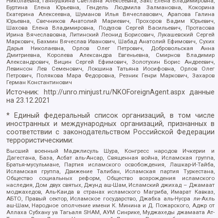
Николаевна, Ганнушкина Светлана Алексеевна, Закс Елена Владимировна,
Буртина Елена Юрьевна, Гендель Людмила Залмановна, Кокорина
Екатерина Алексеевна, Шуманов Илья Вячеславович, Арапова Галина
Юрьевна, Свечников Анатолий Мариевич, Прохоров Вадим Юрьевич,
Шахова Елена Владимировна, Подузов Сергей Васильевич, Протасова
Ирина Вячеславовна, Литинский Леонид Борисович, Лукашевский Сергей
Маркович, Бахмин Вячеслав Иванович, Шабад Анатолий Ефимович, Сухих
Дарья Николаевна, Орлов Олег Петрович, Добровольская Анна
Дмитриевна, Королева Александра Евгеньевна, Смирнов Владимир
Александрович, Вицин Сергей Ефимович, Золотухин Борис Андреевич,
Левинсон Лев Семенович, Локшина Татьяна Иосифовна, Орлов Олег
Петрович, Полякова Мара Федоровна, Резник Генри Маркович, Захаров
Герман Константинович
Источник:
http://unro.minjust.ru/NKOForeignAgent.aspx
данные
на
23.12.2021
* Единый федеральный список организаций, в том числе
иностранных и международных организаций, признанных в
соответствии с законодательством Российской Федерации
террористическими:
Высший военный Маджлисуль Шура, Конгресс народов Ичкерии и
Дагестана, База, Асбат аль-Ансар, Священная война, Исламская группа,
Братья-мусульмане, Партия исламского освобождения, Лашкар-И-Тайба,
Исламская группа, Движение Талибан, Исламская партия Туркестана,
Общество социальных реформ, Общество возрождения исламского
наследия, Дом двух святых, Джунд аш-Шам, Исламский джихад – Джамаат
моджахедов, Аль-Каида в странах исламского Магриба, Имарат Кавказ,
АБТО, Правый сектор, Исламское государство, Джабха аль-Нусра ли-Ахль
аш-Шам, Народное ополчение имени К. Минина и Д. Пожарского, Аджр от
Аллаха Субхану уа Тагьаля SHAM, АУМ Синрике, Муджахеды джамаата Ат-