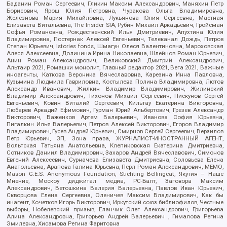
Баданин Роман Сергеевич, Гликин Максим Александрович, Маняхин Петр
Борисович, Ярош Юлия Петровна, Чуракова Ольга Владимировна,
Железнова Мария Михайловна, Лукьянова Юлия Сергеевна, Маетная
Елизавета Витальевна, The Insider SIA, Рубин Михаил Аркадьевич, Гройсман
Софья Романовна, Рождественский Илья Дмитриевич, Апухтина Юлия
Владимировна, Постернак Алексей Евгеньевич, Телеканал Дождь, Петров
Степан Юрьевич, Istories fonds, Шмагун Олеся Валентиновна, Мароховская
Алеся Алексеевна, Долинина Ирина Николаевна, Шлейнов Роман Юрьевич,
Анин Роман Александрович, Великовский Дмитрий Александрович,
Альтаир 2021, Ромашки монолит, Главный редактор 2021, Вега 2021, Важные
иноагенты, Каткова Вероника Вячеславовна, Карезина Инна Павловна,
Кузьмина Людмила Гавриловна, Костылева Полина Владимировна, Лютов
Александр Иванович, Жилкин Владимир Владимирович, Жилинский
Владимир Александрович, Тихонов Михаил Сергеевич, Пискунов Сергей
Евгеньевич, Ковин Виталий Сергеевич, Кильтау Екатерина Викторовна,
Любарев Аркадий Ефимович, Гурман Юрий Альбертович, Грезев Александр
Викторович, Важенков Артем Валерьевич, Иванова София Юрьевна,
Пигалкин Илья Валерьевич, Петров Алексей Викторович, Егоров Владимир
Владимирович, Гусев Андрей Юрьевич, Смирнов Сергей Сергеевич, Верзилов
Петр Юрьевич, ЗП, Зона права, ЖУРНАЛИСТ-ИНОСТРАННЫЙ АГЕНТ,
Вольтская Татьяна Анатольевна, Клепиковская Екатерина Дмитриевна,
Сотников Даниил Владимирович, Захаров Андрей Вячеславович, Симонов
Евгений Алексеевич, Сурначева Елизавета Дмитриевна, Соловьева Елена
Анатольевна, Арапова Галина Юрьевна, Перл Роман Александрович, МЕМО,
Mason G.E.S. Anonymous Foundation, Stichting Bellingcat, Якутия – Наше
Мнение, Москоу диджитал медиа, РС-Балт, Заговора Максим
Александрович, Ветошкина Валерия Валерьевна, Павлов Иван Юрьевич,
Скворцова Елена Сергеевна, Оленичев Максим Владимирович, Как бы
инагент, Кочетков Игорь Викторович, Иркутский союз библиофилов, Честные
выборы, Нобелевский призыв, Еланчик Олег Александрович, Григорьева
Алина Александровна, Григорьев Андрей Валерьевич , Гималова Регина
Эмилевна, Хисамова Регина Фаритовна