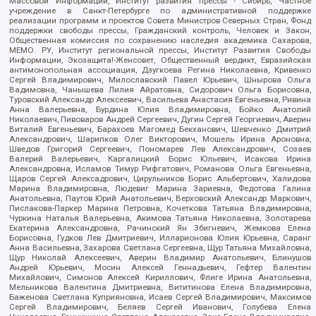
Массовой Информации, Институт развития прессы - Сибирь, Частное
учреждение в Санкт-Петербурге по административной поддержке
реализации программ и проектов Совета Министров Северных Стран, Фонд
поддержки свободы прессы, Гражданский контроль, Человек и Закон,
Общественная комиссия по сохранению наследия академика Сахарова,
МЕМО. РУ, Институт региональной прессы, Институт Развития Свободы
Информации, Экозащита!-Женсовет, Общественный вердикт, Евразийская
антимонопольная ассоциация, Дзугкоева Регина Николаевна, Кривенко
Сергей Владимирович, Милославский Павел Юрьевич, Шнырова Ольга
Вадимовна, Чанышева Лилия Айратовна, Сидорович Ольга Борисовна,
Туровский Александр Алексеевич, Васильева Анастасия Евгеньевна, Ривина
Анна Валерьевна, Бурдина Юлия Владимировна, Бойко Анатолий
Николаевич, Пивоваров Андрей Сергеевич, Дугин Сергей Георгиевич, Аверин
Виталий Евгеньевич, Барахоев Магомед Бекханович, Шевченко Дмитрий
Александрович, Шарипков Олег Викторович, Мошель Ирина Ароновна,
Шведов Григорий Сергеевич, Пономарев Лев Александрович, Созаев
Валерий Валерьевич, Каргалицкий Борис Юльевич, Исакова Ирина
Александровна, Исламов Тимур Рифгатович, Романова Ольга Евгеньевна,
Щаров Сергей Алексадрович, Цирульников Борис Альбертович, Халидова
Марина Владимировна, Людевиг Марина Зариевна, Федотова Галина
Анатольевна, Паутов Юрий Анатольевич, Верховский Александр Маркович,
Пислакова-Паркер Марина Петровна, Кочеткова Татьяна Владимировна,
Чуркина Наталья Валерьевна, Акимова Татьяна Николаевна, Золотарева
Екатерина Александровна, Рачинский Ян Збигневич, Жемкова Елена
Борисовна, Гудков Лев Дмитриевич, Илларионова Юлия Юрьевна, Саранг
Анна Васильевна, Захарова Светлана Сергеевна, Щур Татьяна Михайловна,
Щур Николай Алексеевич, Аверин Владимир Анатольевич, Блинушов
Андрей Юрьевич, Мосин Алексей Геннадьевич, Гефтер Валентин
Михайлович, Симонов Алексей Кириллович, Флиге Ирина Анатольевна,
Мельникова Валентина Дмитриевна, Вититинова Елена Владимировна,
Баженова Светлана Куприяновна, Исаев Сергей Владимирович, Максимов
Сергей Владимирович, Беляев Сергей Иванович, Голубева Елена