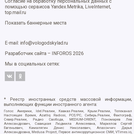
Согласие на обработку персональных данных с
помощью сервисов Yandex.Metrika, LiveInternet,
top.mail.ru
Показать баннерные места
E-mail: info@vologodskylad.ru
Разработчик сайта –
INFOROS
2026
Мы в социальных сетях:
* Реестр иностранных средств массовой информации,
выполняющих функции иностранного агента:
Голос Америки, Idel.Реалии, Кавказ.Реалии, Крым.Реалии, Телеканал
Настоящее Время, Azatliq Radiosi, PCE/PC, Сибирь.Реалии, Фактограф,
Север.Реалии, Радио Свобода, MEDIUM-ORIENT, Пономарев Лев
Александрович, Савицкая Людмила Алексеевна, Маркелов Сергей
Евгеньевич, Камалягин Денис Николаевич, Апахончич Дарья
Александровна, Medusa Project, Первое антикоррупционное СМИ, VTimes.io,