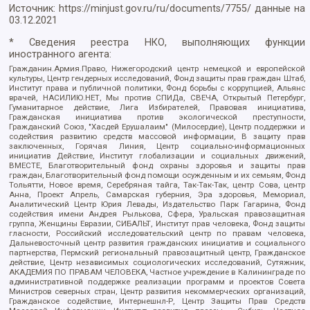
Источник:
https://minjust.gov.ru/ru/documents/7755/
данные на
03.12.2021
* Сведения реестра НКО, выполняющих функции
иностранного агента:
Гражданин.Армия.Право, Нижегородский центр немецкой и европейской
культуры, Центр гендерных исследований, Фонд защиты прав граждан Штаб,
Институт права и публичной политики, Фонд борьбы с коррупцией, Альянс
врачей, НАСИЛИЮ.НЕТ, Мы против СПИДа, СВЕЧА, Открытый Петербург,
Гуманитарное действие, Лига Избирателей, Правовая инициатива,
Гражданская инициатива против экологической преступности,
Гражданский Союз, "Хасдей Ерушалаим" (Милосердие), Центр поддержки и
содействия развитию средств массовой информации, В защиту прав
заключенных, Горячая Линия, Центр социально-информационных
инициатив Действие, Институт глобализации и социальных движений,
ВМЕСТЕ, Благотворительный фонд охраны здоровья и защиты прав
граждан, Благотворительный фонд помощи осужденным и их семьям, Фонд
Тольятти, Новое время, Серебряная тайга, Так-Так-Так, центр Сова, центр
Анна, Проект Апрель, Самарская губерния, Эра здоровья, Мемориал,
Аналитический Центр Юрия Левады, Издательство Парк Гагарина, Фонд
содействия имени Андрея Рылькова, Сфера, Уральская правозащитная
группа, Женщины Евразии, СИБАЛЬТ, Институт прав человека, Фонд защиты
гласности, Российский исследовательский центр по правам человека,
Дальневосточный центр развития гражданских инициатив и социального
партнерства, Пермский региональный правозащитный центр, Гражданское
действие, Центр независимых социологических исследований, Сутяжник,
АКАДЕМИЯ ПО ПРАВАМ ЧЕЛОВЕКА, Частное учреждение в Калининграде по
административной поддержке реализации программ и проектов Совета
Министров северных стран, Центр развития некоммерческих организаций,
Гражданское содействие, Интернешнл-Р, Центр Защиты Прав Средств