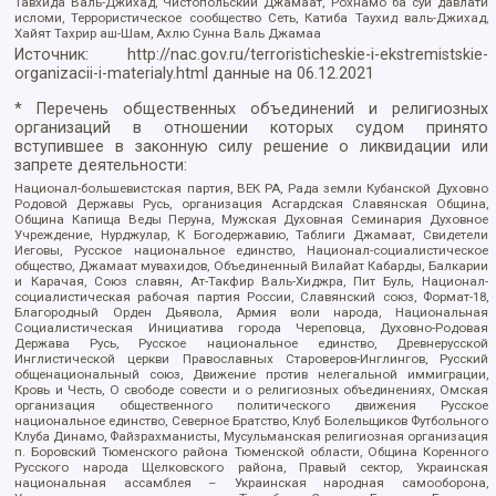
Тавхида Валь-Джихад, Чистопольский Джамаат, Рохнамо ба суи давлати
исломи, Террористическое сообщество Сеть, Катиба Таухид валь-Джихад,
Хайят Тахрир аш-Шам, Ахлю Сунна Валь Джамаа
Источник:
http://nac.gov.ru/terroristicheskie-i-ekstremistskie-
organizacii-i-materialy.html
данные на
06.12.2021
* Перечень общественных объединений и религиозных
организаций в отношении которых судом принято
вступившее в законную силу решение о ликвидации или
запрете деятельности:
Национал-большевистская партия, ВЕК РА, Рада земли Кубанской Духовно
Родовой Державы Русь, организация Асгардская Славянская Община,
Община Капища Веды Перуна, Мужская Духовная Семинария Духовное
Учреждение, Нурджулар, К Богодержавию, Таблиги Джамаат, Свидетели
Иеговы, Русское национальное единство, Национал-социалистическое
общество, Джамаат мувахидов, Объединенный Вилайат Кабарды, Балкарии
и Карачая, Союз славян, Ат-Такфир Валь-Хиджра, Пит Буль, Национал-
социалистическая рабочая партия России, Славянский союз, Формат-18,
Благородный Орден Дьявола, Армия воли народа, Национальная
Социалистическая Инициатива города Череповца, Духовно-Родовая
Держава Русь, Русское национальное единство, Древнерусской
Инглистической церкви Православных Староверов-Инглингов, Русский
общенациональный союз, Движение против нелегальной иммиграции,
Кровь и Честь, О свободе совести и о религиозных объединениях, Омская
организация общественного политического движения Русское
национальное единство, Северное Братство, Клуб Болельщиков Футбольного
Клуба Динамо, Файзрахманисты, Мусульманская религиозная организация
п. Боровский Тюменского района Тюменской области, Община Коренного
Русского народа Щелковского района, Правый сектор, Украинская
национальная ассамблея – Украинская народная самооборона,