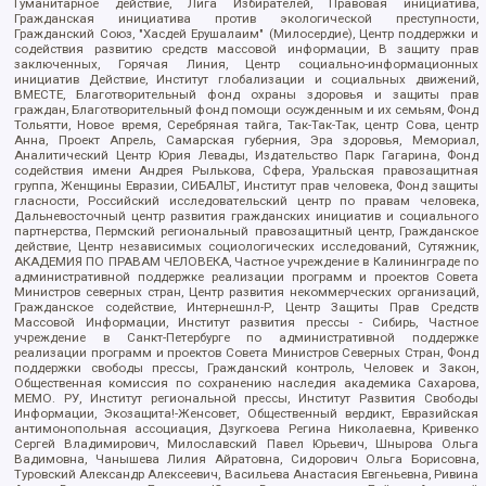
Гуманитарное действие, Лига Избирателей, Правовая инициатива,
Гражданская инициатива против экологической преступности,
Гражданский Союз, "Хасдей Ерушалаим" (Милосердие), Центр поддержки и
содействия развитию средств массовой информации, В защиту прав
заключенных, Горячая Линия, Центр социально-информационных
инициатив Действие, Институт глобализации и социальных движений,
ВМЕСТЕ, Благотворительный фонд охраны здоровья и защиты прав
граждан, Благотворительный фонд помощи осужденным и их семьям, Фонд
Тольятти, Новое время, Серебряная тайга, Так-Так-Так, центр Сова, центр
Анна, Проект Апрель, Самарская губерния, Эра здоровья, Мемориал,
Аналитический Центр Юрия Левады, Издательство Парк Гагарина, Фонд
содействия имени Андрея Рылькова, Сфера, Уральская правозащитная
группа, Женщины Евразии, СИБАЛЬТ, Институт прав человека, Фонд защиты
гласности, Российский исследовательский центр по правам человека,
Дальневосточный центр развития гражданских инициатив и социального
партнерства, Пермский региональный правозащитный центр, Гражданское
действие, Центр независимых социологических исследований, Сутяжник,
АКАДЕМИЯ ПО ПРАВАМ ЧЕЛОВЕКА, Частное учреждение в Калининграде по
административной поддержке реализации программ и проектов Совета
Министров северных стран, Центр развития некоммерческих организаций,
Гражданское содействие, Интернешнл-Р, Центр Защиты Прав Средств
Массовой Информации, Институт развития прессы - Сибирь, Частное
учреждение в Санкт-Петербурге по административной поддержке
реализации программ и проектов Совета Министров Северных Стран, Фонд
поддержки свободы прессы, Гражданский контроль, Человек и Закон,
Общественная комиссия по сохранению наследия академика Сахарова,
МЕМО. РУ, Институт региональной прессы, Институт Развития Свободы
Информации, Экозащита!-Женсовет, Общественный вердикт, Евразийская
антимонопольная ассоциация, Дзугкоева Регина Николаевна, Кривенко
Сергей Владимирович, Милославский Павел Юрьевич, Шнырова Ольга
Вадимовна, Чанышева Лилия Айратовна, Сидорович Ольга Борисовна,
Туровский Александр Алексеевич, Васильева Анастасия Евгеньевна, Ривина