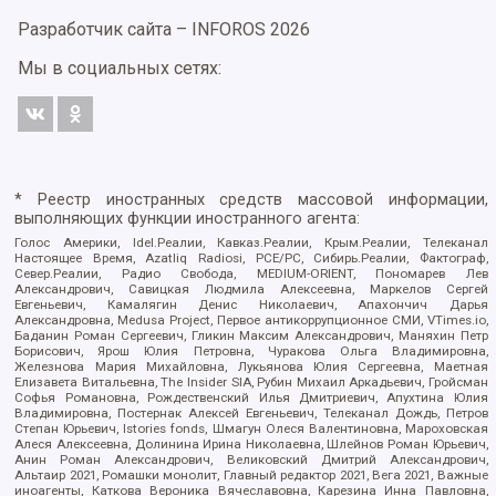
Разработчик сайта –
INFOROS
2026
Мы в социальных сетях:
* Реестр иностранных средств массовой информации,
выполняющих функции иностранного агента:
Голос Америки, Idel.Реалии, Кавказ.Реалии, Крым.Реалии, Телеканал
Настоящее Время, Azatliq Radiosi, PCE/PC, Сибирь.Реалии, Фактограф,
Север.Реалии, Радио Свобода, MEDIUM-ORIENT, Пономарев Лев
Александрович, Савицкая Людмила Алексеевна, Маркелов Сергей
Евгеньевич, Камалягин Денис Николаевич, Апахончич Дарья
Александровна, Medusa Project, Первое антикоррупционное СМИ, VTimes.io,
Баданин Роман Сергеевич, Гликин Максим Александрович, Маняхин Петр
Борисович, Ярош Юлия Петровна, Чуракова Ольга Владимировна,
Железнова Мария Михайловна, Лукьянова Юлия Сергеевна, Маетная
Елизавета Витальевна, The Insider SIA, Рубин Михаил Аркадьевич, Гройсман
Софья Романовна, Рождественский Илья Дмитриевич, Апухтина Юлия
Владимировна, Постернак Алексей Евгеньевич, Телеканал Дождь, Петров
Степан Юрьевич, Istories fonds, Шмагун Олеся Валентиновна, Мароховская
Алеся Алексеевна, Долинина Ирина Николаевна, Шлейнов Роман Юрьевич,
Анин Роман Александрович, Великовский Дмитрий Александрович,
Альтаир 2021, Ромашки монолит, Главный редактор 2021, Вега 2021, Важные
иноагенты, Каткова Вероника Вячеславовна, Карезина Инна Павловна,