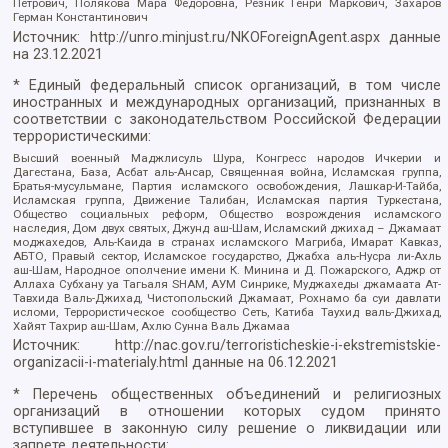
Петрович, Полякова Мара Федоровна, Резник Генри Маркович, Захаров
Герман Константинович
Источник:
http://unro.minjust.ru/NKOForeignAgent.aspx
данные
на
23.12.2021
* Единый федеральный список организаций, в том числе
иностранных и международных организаций, признанных в
соответствии с законодательством Российской Федерации
террористическими:
Высший военный Маджлисуль Шура, Конгресс народов Ичкерии и
Дагестана, База, Асбат аль-Ансар, Священная война, Исламская группа,
Братья-мусульмане, Партия исламского освобождения, Лашкар-И-Тайба,
Исламская группа, Движение Талибан, Исламская партия Туркестана,
Общество социальных реформ, Общество возрождения исламского
наследия, Дом двух святых, Джунд аш-Шам, Исламский джихад – Джамаат
моджахедов, Аль-Каида в странах исламского Магриба, Имарат Кавказ,
АБТО, Правый сектор, Исламское государство, Джабха аль-Нусра ли-Ахль
аш-Шам, Народное ополчение имени К. Минина и Д. Пожарского, Аджр от
Аллаха Субхану уа Тагьаля SHAM, АУМ Синрике, Муджахеды джамаата Ат-
Тавхида Валь-Джихад, Чистопольский Джамаат, Рохнамо ба суи давлати
исломи, Террористическое сообщество Сеть, Катиба Таухид валь-Джихад,
Хайят Тахрир аш-Шам, Ахлю Сунна Валь Джамаа
Источник:
http://nac.gov.ru/terroristicheskie-i-ekstremistskie-
organizacii-i-materialy.html
данные на
06.12.2021
* Перечень общественных объединений и религиозных
организаций в отношении которых судом принято
вступившее в законную силу решение о ликвидации или
запрете деятельности: