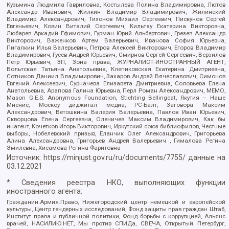
Кузьмина Людмила Гавриловна, Костылева Полина Владимировна, Лютов
Александр Иванович, Жилкин Владимир Владимирович, Жилинский
Владимир Александрович, Тихонов Михаил Сергеевич, Пискунов Сергей
Евгеньевич, Ковин Виталий Сергеевич, Кильтау Екатерина Викторовна,
Любарев Аркадий Ефимович, Гурман Юрий Альбертович, Грезев Александр
Викторович, Важенков Артем Валерьевич, Иванова София Юрьевна,
Пигалкин Илья Валерьевич, Петров Алексей Викторович, Егоров Владимир
Владимирович, Гусев Андрей Юрьевич, Смирнов Сергей Сергеевич, Верзилов
Петр Юрьевич, ЗП, Зона права, ЖУРНАЛИСТ-ИНОСТРАННЫЙ АГЕНТ,
Вольтская Татьяна Анатольевна, Клепиковская Екатерина Дмитриевна,
Сотников Даниил Владимирович, Захаров Андрей Вячеславович, Симонов
Евгений Алексеевич, Сурначева Елизавета Дмитриевна, Соловьева Елена
Анатольевна, Арапова Галина Юрьевна, Перл Роман Александрович, МЕМО,
Mason G.E.S. Anonymous Foundation, Stichting Bellingcat, Якутия – Наше
Мнение, Москоу диджитал медиа, РС-Балт, Заговора Максим
Александрович, Ветошкина Валерия Валерьевна, Павлов Иван Юрьевич,
Скворцова Елена Сергеевна, Оленичев Максим Владимирович, Как бы
инагент, Кочетков Игорь Викторович, Иркутский союз библиофилов, Честные
выборы, Нобелевский призыв, Еланчик Олег Александрович, Григорьева
Алина Александровна, Григорьев Андрей Валерьевич , Гималова Регина
Эмилевна, Хисамова Регина Фаритовна
Источник:
https://minjust.gov.ru/ru/documents/7755/
данные на
03.12.2021
* Сведения реестра НКО, выполняющих функции
иностранного агента:
Гражданин.Армия.Право, Нижегородский центр немецкой и европейской
культуры, Центр гендерных исследований, Фонд защиты прав граждан Штаб,
Институт права и публичной политики, Фонд борьбы с коррупцией, Альянс
врачей, НАСИЛИЮ.НЕТ, Мы против СПИДа, СВЕЧА, Открытый Петербург,