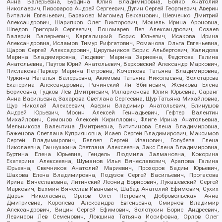
Анна Валерьевна, Бурдина Юлия Владимировна, Бойко Анатолий
Николаевич, Пивоваров Андрей Сергеевич, Дугин Сергей Георгиевич, Аверин
Виталий Евгеньевич, Барахоев Магомед Бекханович, Шевченко Дмитрий
Александрович, Шарипков Олег Викторович, Мошель Ирина Ароновна,
Шведов Григорий Сергеевич, Пономарев Лев Александрович, Созаев
Валерий Валерьевич, Каргалицкий Борис Юльевич, Исакова Ирина
Александровна, Исламов Тимур Рифгатович, Романова Ольга Евгеньевна,
Щаров Сергей Алексадрович, Цирульников Борис Альбертович, Халидова
Марина Владимировна, Людевиг Марина Зариевна, Федотова Галина
Анатольевна, Паутов Юрий Анатольевич, Верховский Александр Маркович,
Пислакова-Паркер Марина Петровна, Кочеткова Татьяна Владимировна,
Чуркина Наталья Валерьевна, Акимова Татьяна Николаевна, Золотарева
Екатерина Александровна, Рачинский Ян Збигневич, Жемкова Елена
Борисовна, Гудков Лев Дмитриевич, Илларионова Юлия Юрьевна, Саранг
Анна Васильевна, Захарова Светлана Сергеевна, Щур Татьяна Михайловна,
Щур Николай Алексеевич, Аверин Владимир Анатольевич, Блинушов
Андрей Юрьевич, Мосин Алексей Геннадьевич, Гефтер Валентин
Михайлович, Симонов Алексей Кириллович, Флиге Ирина Анатольевна,
Мельникова Валентина Дмитриевна, Вититинова Елена Владимировна,
Баженова Светлана Куприяновна, Исаев Сергей Владимирович, Максимов
Сергей Владимирович, Беляев Сергей Иванович, Голубева Елена
Николаевна, Ганнушкина Светлана Алексеевна, Закс Елена Владимировна,
Буртина Елена Юрьевна, Гендель Людмила Залмановна, Кокорина
Екатерина Алексеевна, Шуманов Илья Вячеславович, Арапова Галина
Юрьевна, Свечников Анатолий Мариевич, Прохоров Вадим Юрьевич,
Шахова Елена Владимировна, Подузов Сергей Васильевич, Протасова
Ирина Вячеславовна, Литинский Леонид Борисович, Лукашевский Сергей
Маркович, Бахмин Вячеслав Иванович, Шабад Анатолий Ефимович, Сухих
Дарья Николаевна, Орлов Олег Петрович, Добровольская Анна
Дмитриевна, Королева Александра Евгеньевна, Смирнов Владимир
Александрович, Вицин Сергей Ефимович, Золотухин Борис Андреевич,
Левинсон Лев Семенович, Локшина Татьяна Иосифовна, Орлов Олег