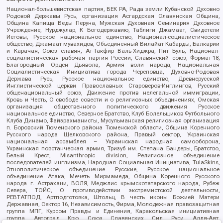
Национал-большевистская партия, ВЕК РА, Рада земли Кубанской Духовно
Родовой Державы Русь, организация Асгардская Славянская Община,
Община Капища Веды Перуна, Мужская Духовная Семинария Духовное
Учреждение, Нурджулар, К Богодержавию, Таблиги Джамаат, Свидетели
Иеговы, Русское национальное единство, Национал-социалистическое
общество, Джамаат мувахидов, Объединенный Вилайат Кабарды, Балкарии
и Карачая, Союз славян, Ат-Такфир Валь-Хиджра, Пит Буль, Национал-
социалистическая рабочая партия России, Славянский союз, Формат-18,
Благородный Орден Дьявола, Армия воли народа, Национальная
Социалистическая Инициатива города Череповца, Духовно-Родовая
Держава Русь, Русское национальное единство, Древнерусской
Инглистической церкви Православных Староверов-Инглингов, Русский
общенациональный союз, Движение против нелегальной иммиграции,
Кровь и Честь, О свободе совести и о религиозных объединениях, Омская
организация общественного политического движения Русское
национальное единство, Северное Братство, Клуб Болельщиков Футбольного
Клуба Динамо, Файзрахманисты, Мусульманская религиозная организация
п. Боровский Тюменского района Тюменской области, Община Коренного
Русского народа Щелковского района, Правый сектор, Украинская
национальная ассамблея – Украинская народная самооборона,
Украинская повстанческая армия, Тризуб им. Степана Бандеры, Братство,
Белый Крест, Misanthropic division, Религиозное объединение
последователей инглиизма, Народная Социальная Инициатива, TulaSkins,
Этнополитическое объединение Русские, Русское национальное
объединение Атака, Мечеть Мирмамеда, Община Коренного Русского
народа г. Астрахани, ВОЛЯ, Меджлис крымскотатарского народа, Рубеж
Севера, ТОЙС, О противодействии экстремистской деятельности,
РЕВТАТПОД, Артподготовка, Штольц, В честь иконы Божией Матери
Державная, Сектор 16, Независимость, Фирма, Молодежная правозащитная
группа МПГ, Курсом Правды и Единения, Каракольская инициативная
группа, Автоград Крю, Союз Славянских Сил Руси, Алля-Аят,