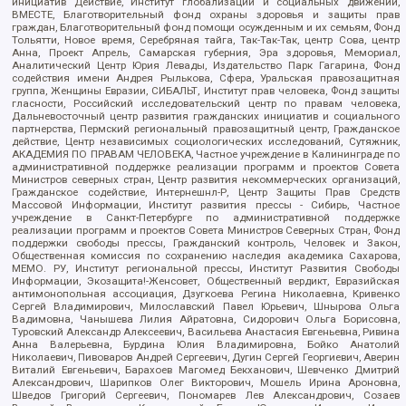
инициатив Действие, Институт глобализации и социальных движений,
ВМЕСТЕ, Благотворительный фонд охраны здоровья и защиты прав
граждан, Благотворительный фонд помощи осужденным и их семьям, Фонд
Тольятти, Новое время, Серебряная тайга, Так-Так-Так, центр Сова, центр
Анна, Проект Апрель, Самарская губерния, Эра здоровья, Мемориал,
Аналитический Центр Юрия Левады, Издательство Парк Гагарина, Фонд
содействия имени Андрея Рылькова, Сфера, Уральская правозащитная
группа, Женщины Евразии, СИБАЛЬТ, Институт прав человека, Фонд защиты
гласности, Российский исследовательский центр по правам человека,
Дальневосточный центр развития гражданских инициатив и социального
партнерства, Пермский региональный правозащитный центр, Гражданское
действие, Центр независимых социологических исследований, Сутяжник,
АКАДЕМИЯ ПО ПРАВАМ ЧЕЛОВЕКА, Частное учреждение в Калининграде по
административной поддержке реализации программ и проектов Совета
Министров северных стран, Центр развития некоммерческих организаций,
Гражданское содействие, Интернешнл-Р, Центр Защиты Прав Средств
Массовой Информации, Институт развития прессы - Сибирь, Частное
учреждение в Санкт-Петербурге по административной поддержке
реализации программ и проектов Совета Министров Северных Стран, Фонд
поддержки свободы прессы, Гражданский контроль, Человек и Закон,
Общественная комиссия по сохранению наследия академика Сахарова,
МЕМО. РУ, Институт региональной прессы, Институт Развития Свободы
Информации, Экозащита!-Женсовет, Общественный вердикт, Евразийская
антимонопольная ассоциация, Дзугкоева Регина Николаевна, Кривенко
Сергей Владимирович, Милославский Павел Юрьевич, Шнырова Ольга
Вадимовна, Чанышева Лилия Айратовна, Сидорович Ольга Борисовна,
Туровский Александр Алексеевич, Васильева Анастасия Евгеньевна, Ривина
Анна Валерьевна, Бурдина Юлия Владимировна, Бойко Анатолий
Николаевич, Пивоваров Андрей Сергеевич, Дугин Сергей Георгиевич, Аверин
Виталий Евгеньевич, Барахоев Магомед Бекханович, Шевченко Дмитрий
Александрович, Шарипков Олег Викторович, Мошель Ирина Ароновна,
Шведов Григорий Сергеевич, Пономарев Лев Александрович, Созаев