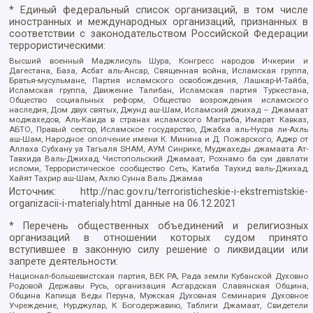
* Единый федеральный список организаций, в том числе
иностранных и международных организаций, признанных в
соответствии с законодательством Российской Федерации
террористическими:
Высший военный Маджлисуль Шура, Конгресс народов Ичкерии и
Дагестана, База, Асбат аль-Ансар, Священная война, Исламская группа,
Братья-мусульмане, Партия исламского освобождения, Лашкар-И-Тайба,
Исламская группа, Движение Талибан, Исламская партия Туркестана,
Общество социальных реформ, Общество возрождения исламского
наследия, Дом двух святых, Джунд аш-Шам, Исламский джихад – Джамаат
моджахедов, Аль-Каида в странах исламского Магриба, Имарат Кавказ,
АБТО, Правый сектор, Исламское государство, Джабха аль-Нусра ли-Ахль
аш-Шам, Народное ополчение имени К. Минина и Д. Пожарского, Аджр от
Аллаха Субхану уа Тагьаля SHAM, АУМ Синрике, Муджахеды джамаата Ат-
Тавхида Валь-Джихад, Чистопольский Джамаат, Рохнамо ба суи давлати
исломи, Террористическое сообщество Сеть, Катиба Таухид валь-Джихад,
Хайят Тахрир аш-Шам, Ахлю Сунна Валь Джамаа
Источник:
http://nac.gov.ru/terroristicheskie-i-ekstremistskie-
organizacii-i-materialy.html
данные на
06.12.2021
* Перечень общественных объединений и религиозных
организаций в отношении которых судом принято
вступившее в законную силу решение о ликвидации или
запрете деятельности:
Национал-большевистская партия, ВЕК РА, Рада земли Кубанской Духовно
Родовой Державы Русь, организация Асгардская Славянская Община,
Община Капища Веды Перуна, Мужская Духовная Семинария Духовное
Учреждение, Нурджулар, К Богодержавию, Таблиги Джамаат, Свидетели