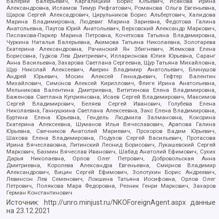
Валерий Валерьевич, Каргалицкий Борис Юльевич, Исакова Ирина
Александровна, Исламов Тимур Рифгатович, Романова Ольга Евгеньевна,
Щаров Сергей Алексадрович, Цирульников Борис Альбертович, Халидова
Марина Владимировна, Людевиг Марина Зариевна, Федотова Галина
Анатольевна, Паутов Юрий Анатольевич, Верховский Александр Маркович,
Пислакова-Паркер Марина Петровна, Кочеткова Татьяна Владимировна,
Чуркина Наталья Валерьевна, Акимова Татьяна Николаевна, Золотарева
Екатерина Александровна, Рачинский Ян Збигневич, Жемкова Елена
Борисовна, Гудков Лев Дмитриевич, Илларионова Юлия Юрьевна, Саранг
Анна Васильевна, Захарова Светлана Сергеевна, Щур Татьяна Михайловна,
Щур Николай Алексеевич, Аверин Владимир Анатольевич, Блинушов
Андрей Юрьевич, Мосин Алексей Геннадьевич, Гефтер Валентин
Михайлович, Симонов Алексей Кириллович, Флиге Ирина Анатольевна,
Мельникова Валентина Дмитриевна, Вититинова Елена Владимировна,
Баженова Светлана Куприяновна, Исаев Сергей Владимирович, Максимов
Сергей Владимирович, Беляев Сергей Иванович, Голубева Елена
Николаевна, Ганнушкина Светлана Алексеевна, Закс Елена Владимировна,
Буртина Елена Юрьевна, Гендель Людмила Залмановна, Кокорина
Екатерина Алексеевна, Шуманов Илья Вячеславович, Арапова Галина
Юрьевна, Свечников Анатолий Мариевич, Прохоров Вадим Юрьевич,
Шахова Елена Владимировна, Подузов Сергей Васильевич, Протасова
Ирина Вячеславовна, Литинский Леонид Борисович, Лукашевский Сергей
Маркович, Бахмин Вячеслав Иванович, Шабад Анатолий Ефимович, Сухих
Дарья Николаевна, Орлов Олег Петрович, Добровольская Анна
Дмитриевна, Королева Александра Евгеньевна, Смирнов Владимир
Александрович, Вицин Сергей Ефимович, Золотухин Борис Андреевич,
Левинсон Лев Семенович, Локшина Татьяна Иосифовна, Орлов Олег
Петрович, Полякова Мара Федоровна, Резник Генри Маркович, Захаров
Герман Константинович
Источник:
http://unro.minjust.ru/NKOForeignAgent.aspx
данные
на
23.12.2021