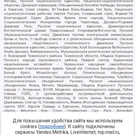
Иеговы, Русское национальное единство, Национал-социалистическое
общество, Джамаат мувахидов, Объединенный Вилайат Кабарды, Балкарии
и Карачая, Союз славян, Ат-Такфир Валь-Хиджра, Пит Буль, Национал-
социалистическая рабочая партия России, Славянский союз, Формат-18,
Благородный Орден Дьявола, Армия воли народа, Национальная
Социалистическая Инициатива города Череповца, Духовно-Родовая
Держава Русь, Русское национальное единство, Древнерусской
Инглистической церкви Православных Староверов-Инглингов, Русский
общенациональный союз, Движение против нелегальной иммиграции,
Кровь и Честь, О свободе совести и о религиозных объединениях, Омская
организация общественного политического движения Русское
национальное единство, Северное Братство, Клуб Болельщиков Футбольного
Клуба Динамо, Файзрахманисты, Мусульманская религиозная организация
п. Боровский Тюменского района Тюменской области, Община Коренного
Русского народа Щелковского района, Правый сектор, Украинская
национальная ассамблея – Украинская народная самооборона,
Украинская повстанческая армия, Тризуб им. Степана Бандеры, Братство,
Белый Крест, Misanthropic division, Религиозное объединение
последователей инглиизма, Народная Социальная Инициатива, TulaSkins,
Этнополитическое объединение Русские, Русское национальное
объединение Атака, Мечеть Мирмамеда, Община Коренного Русского
народа г. Астрахани, ВОЛЯ, Меджлис крымскотатарского народа, Рубеж
Севера, ТОЙС, О противодействии экстремистской деятельности,
РЕВТАТПОД, Артподготовка, Штольц, В честь иконы Божией Матери
Державная, Сектор 16, Независимость, Фирма, Молодежная правозащитная
группа МПГ, Курсом Правды и Единения, Каракольская инициативная
группа, Автоград Крю, Союз Славянских Сил Руси, Алля-Аят,
Благотворительный пансионат Ак Умут, Русская республика Русь,
Арестантское уголовное единство, Башкорт, Нация и свобода, W.H.С., Фалунь
Для повышения удобства сайта мы используем
Дафа, Иртыш Ultras, Русский Патриотический клуб-Новокузнецк/РПК,
cookies (
подробнее
). К сайту подключены
Сибирский державный союз, Фонд борьбы с коррупцией, Фонд защиты прав
сервисы Yandex.Metrika, LiveInternet, top.mail.ru,
граждан, Штабы Навального, Совет граждан СССР Прикубанского округа г.