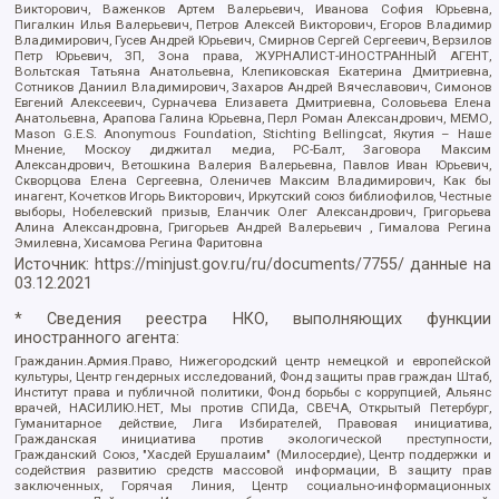
Викторович, Важенков Артем Валерьевич, Иванова София Юрьевна,
Пигалкин Илья Валерьевич, Петров Алексей Викторович, Егоров Владимир
Владимирович, Гусев Андрей Юрьевич, Смирнов Сергей Сергеевич, Верзилов
Петр Юрьевич, ЗП, Зона права, ЖУРНАЛИСТ-ИНОСТРАННЫЙ АГЕНТ,
Вольтская Татьяна Анатольевна, Клепиковская Екатерина Дмитриевна,
Сотников Даниил Владимирович, Захаров Андрей Вячеславович, Симонов
Евгений Алексеевич, Сурначева Елизавета Дмитриевна, Соловьева Елена
Анатольевна, Арапова Галина Юрьевна, Перл Роман Александрович, МЕМО,
Mason G.E.S. Anonymous Foundation, Stichting Bellingcat, Якутия – Наше
Мнение, Москоу диджитал медиа, РС-Балт, Заговора Максим
Александрович, Ветошкина Валерия Валерьевна, Павлов Иван Юрьевич,
Скворцова Елена Сергеевна, Оленичев Максим Владимирович, Как бы
инагент, Кочетков Игорь Викторович, Иркутский союз библиофилов, Честные
выборы, Нобелевский призыв, Еланчик Олег Александрович, Григорьева
Алина Александровна, Григорьев Андрей Валерьевич , Гималова Регина
Эмилевна, Хисамова Регина Фаритовна
Источник:
https://minjust.gov.ru/ru/documents/7755/
данные на
03.12.2021
* Сведения реестра НКО, выполняющих функции
иностранного агента:
Гражданин.Армия.Право, Нижегородский центр немецкой и европейской
культуры, Центр гендерных исследований, Фонд защиты прав граждан Штаб,
Институт права и публичной политики, Фонд борьбы с коррупцией, Альянс
врачей, НАСИЛИЮ.НЕТ, Мы против СПИДа, СВЕЧА, Открытый Петербург,
Гуманитарное действие, Лига Избирателей, Правовая инициатива,
Гражданская инициатива против экологической преступности,
Гражданский Союз, "Хасдей Ерушалаим" (Милосердие), Центр поддержки и
содействия развитию средств массовой информации, В защиту прав
заключенных, Горячая Линия, Центр социально-информационных