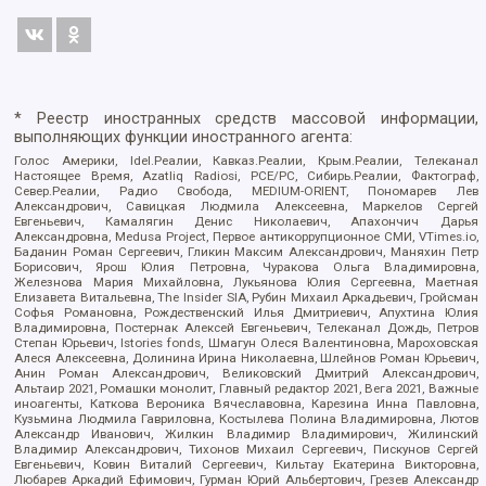
* Реестр иностранных средств массовой информации,
выполняющих функции иностранного агента:
Голос Америки, Idel.Реалии, Кавказ.Реалии, Крым.Реалии, Телеканал
Настоящее Время, Azatliq Radiosi, PCE/PC, Сибирь.Реалии, Фактограф,
Север.Реалии, Радио Свобода, MEDIUM-ORIENT, Пономарев Лев
Александрович, Савицкая Людмила Алексеевна, Маркелов Сергей
Евгеньевич, Камалягин Денис Николаевич, Апахончич Дарья
Александровна, Medusa Project, Первое антикоррупционное СМИ, VTimes.io,
Баданин Роман Сергеевич, Гликин Максим Александрович, Маняхин Петр
Борисович, Ярош Юлия Петровна, Чуракова Ольга Владимировна,
Железнова Мария Михайловна, Лукьянова Юлия Сергеевна, Маетная
Елизавета Витальевна, The Insider SIA, Рубин Михаил Аркадьевич, Гройсман
Софья Романовна, Рождественский Илья Дмитриевич, Апухтина Юлия
Владимировна, Постернак Алексей Евгеньевич, Телеканал Дождь, Петров
Степан Юрьевич, Istories fonds, Шмагун Олеся Валентиновна, Мароховская
Алеся Алексеевна, Долинина Ирина Николаевна, Шлейнов Роман Юрьевич,
Анин Роман Александрович, Великовский Дмитрий Александрович,
Альтаир 2021, Ромашки монолит, Главный редактор 2021, Вега 2021, Важные
иноагенты, Каткова Вероника Вячеславовна, Карезина Инна Павловна,
Кузьмина Людмила Гавриловна, Костылева Полина Владимировна, Лютов
Александр Иванович, Жилкин Владимир Владимирович, Жилинский
Владимир Александрович, Тихонов Михаил Сергеевич, Пискунов Сергей
Евгеньевич, Ковин Виталий Сергеевич, Кильтау Екатерина Викторовна,
Любарев Аркадий Ефимович, Гурман Юрий Альбертович, Грезев Александр