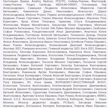
Настоящее Время, Azatliq Radiosi, PCE/PC, Сибирь.Реалии, Фактограф,
Север.Реалии, Радио Свобода, MEDIUM-ORIENT, Пономарев Лев
Александрович, Савицкая Людмила Алексеевна, Маркелов Сергей
Евгеньевич, Камалягин Денис Николаевич, Апахончич Дарья
Александровна, Medusa Project, Первое антикоррупционное СМИ, VTimes.io,
Баданин Роман Сергеевич, Гликин Максим Александрович, Маняхин Петр
Борисович, Ярош Юлия Петровна, Чуракова Ольга Владимировна,
Железнова Мария Михайловна, Лукьянова Юлия Сергеевна, Маетная
Елизавета Витальевна, The Insider SIA, Рубин Михаил Аркадьевич, Гройсман
Софья Романовна, Рождественский Илья Дмитриевич, Апухтина Юлия
Владимировна, Постернак Алексей Евгеньевич, Телеканал Дождь, Петров
Степан Юрьевич, Istories fonds, Шмагун Олеся Валентиновна, Мароховская
Алеся Алексеевна, Долинина Ирина Николаевна, Шлейнов Роман Юрьевич,
Анин Роман Александрович, Великовский Дмитрий Александрович,
Альтаир 2021, Ромашки монолит, Главный редактор 2021, Вега 2021, Важные
иноагенты, Каткова Вероника Вячеславовна, Карезина Инна Павловна,
Кузьмина Людмила Гавриловна, Костылева Полина Владимировна, Лютов
Александр Иванович, Жилкин Владимир Владимирович, Жилинский
Владимир Александрович, Тихонов Михаил Сергеевич, Пискунов Сергей
Евгеньевич, Ковин Виталий Сергеевич, Кильтау Екатерина Викторовна,
Любарев Аркадий Ефимович, Гурман Юрий Альбертович, Грезев Александр
Викторович, Важенков Артем Валерьевич, Иванова София Юрьевна,
Пигалкин Илья Валерьевич, Петров Алексей Викторович, Егоров Владимир
Владимирович, Гусев Андрей Юрьевич, Смирнов Сергей Сергеевич, Верзилов
Петр Юрьевич, ЗП, Зона права, ЖУРНАЛИСТ-ИНОСТРАННЫЙ АГЕНТ,
Вольтская Татьяна Анатольевна, Клепиковская Екатерина Дмитриевна,
Сотников Даниил Владимирович, Захаров Андрей Вячеславович, Симонов
Евгений Алексеевич, Сурначева Елизавета Дмитриевна, Соловьева Елена
Анатольевна, Арапова Галина Юрьевна, Перл Роман Александрович, МЕМО,
Mason G.E.S. Anonymous Foundation, Stichting Bellingcat, Якутия – Наше
Мнение, Москоу диджитал медиа, РС-Балт, Заговора Максим
Александрович, Ветошкина Валерия Валерьевна, Павлов Иван Юрьевич,