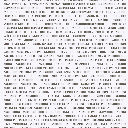
АКАДЕМИЯ ПО ПРАВАМ ЧЕЛОВЕКА, Частное учреждение в Калининграде по
административной поддержке реализации программ и проектов Совета
Министров северных стран, Центр развития некоммерческих организаций,
Гражданское содействие, Интернешнл-Р, Центр Защиты Прав Средств
Массовой Информации, Институт развития прессы - Сибирь, Частное
учреждение в Санкт-Петербурге по административной поддержке
реализации программ и проектов Совета Министров Северных Стран, Фонд
поддержки свободы прессы, Гражданский контроль, Человек и Закон,
Общественная комиссия по сохранению наследия академика Сахарова,
МЕМО. РУ, Институт региональной прессы, Институт Развития Свободы
Информации, Экозащита!-Женсовет, Общественный вердикт, Евразийская
антимонопольная ассоциация, Дзугкоева Регина Николаевна, Кривенко
Сергей Владимирович, Милославский Павел Юрьевич, Шнырова Ольга
Вадимовна, Чанышева Лилия Айратовна, Сидорович Ольга Борисовна,
Туровский Александр Алексеевич, Васильева Анастасия Евгеньевна, Ривина
Анна Валерьевна, Бурдина Юлия Владимировна, Бойко Анатолий
Николаевич, Пивоваров Андрей Сергеевич, Дугин Сергей Георгиевич, Аверин
Виталий Евгеньевич, Барахоев Магомед Бекханович, Шевченко Дмитрий
Александрович, Шарипков Олег Викторович, Мошель Ирина Ароновна,
Шведов Григорий Сергеевич, Пономарев Лев Александрович, Созаев
Валерий Валерьевич, Каргалицкий Борис Юльевич, Исакова Ирина
Александровна, Исламов Тимур Рифгатович, Романова Ольга Евгеньевна,
Щаров Сергей Алексадрович, Цирульников Борис Альбертович, Халидова
Марина Владимировна, Людевиг Марина Зариевна, Федотова Галина
Анатольевна, Паутов Юрий Анатольевич, Верховский Александр Маркович,
Пислакова-Паркер Марина Петровна, Кочеткова Татьяна Владимировна,
Чуркина Наталья Валерьевна, Акимова Татьяна Николаевна, Золотарева
Екатерина Александровна, Рачинский Ян Збигневич, Жемкова Елена
Борисовна, Гудков Лев Дмитриевич, Илларионова Юлия Юрьевна, Саранг
Анна Васильевна, Захарова Светлана Сергеевна, Щур Татьяна Михайловна,
Щур Николай Алексеевич, Аверин Владимир Анатольевич, Блинушов
Андрей Юрьевич, Мосин Алексей Геннадьевич, Гефтер Валентин