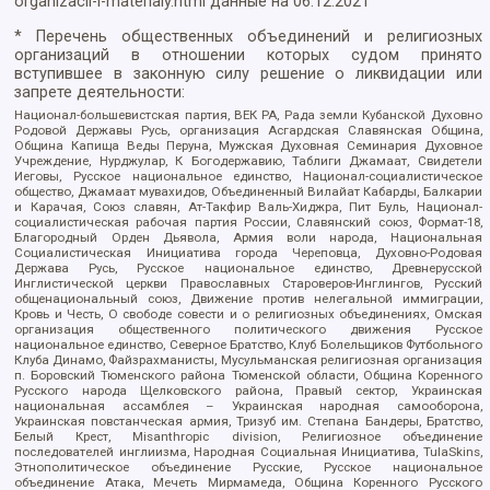
organizacii-i-materialy.html
данные на
06.12.2021
* Перечень общественных объединений и религиозных
организаций в отношении которых судом принято
вступившее в законную силу решение о ликвидации или
запрете деятельности:
Национал-большевистская партия, ВЕК РА, Рада земли Кубанской Духовно
Родовой Державы Русь, организация Асгардская Славянская Община,
Община Капища Веды Перуна, Мужская Духовная Семинария Духовное
Учреждение, Нурджулар, К Богодержавию, Таблиги Джамаат, Свидетели
Иеговы, Русское национальное единство, Национал-социалистическое
общество, Джамаат мувахидов, Объединенный Вилайат Кабарды, Балкарии
и Карачая, Союз славян, Ат-Такфир Валь-Хиджра, Пит Буль, Национал-
социалистическая рабочая партия России, Славянский союз, Формат-18,
Благородный Орден Дьявола, Армия воли народа, Национальная
Социалистическая Инициатива города Череповца, Духовно-Родовая
Держава Русь, Русское национальное единство, Древнерусской
Инглистической церкви Православных Староверов-Инглингов, Русский
общенациональный союз, Движение против нелегальной иммиграции,
Кровь и Честь, О свободе совести и о религиозных объединениях, Омская
организация общественного политического движения Русское
национальное единство, Северное Братство, Клуб Болельщиков Футбольного
Клуба Динамо, Файзрахманисты, Мусульманская религиозная организация
п. Боровский Тюменского района Тюменской области, Община Коренного
Русского народа Щелковского района, Правый сектор, Украинская
национальная ассамблея – Украинская народная самооборона,
Украинская повстанческая армия, Тризуб им. Степана Бандеры, Братство,
Белый Крест, Misanthropic division, Религиозное объединение
последователей инглиизма, Народная Социальная Инициатива, TulaSkins,
Этнополитическое объединение Русские, Русское национальное
объединение Атака, Мечеть Мирмамеда, Община Коренного Русского