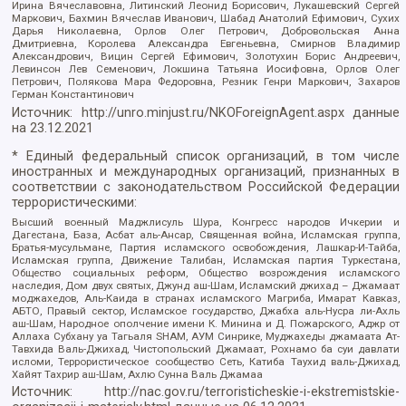
Ирина Вячеславовна, Литинский Леонид Борисович, Лукашевский Сергей
Маркович, Бахмин Вячеслав Иванович, Шабад Анатолий Ефимович, Сухих
Дарья Николаевна, Орлов Олег Петрович, Добровольская Анна
Дмитриевна, Королева Александра Евгеньевна, Смирнов Владимир
Александрович, Вицин Сергей Ефимович, Золотухин Борис Андреевич,
Левинсон Лев Семенович, Локшина Татьяна Иосифовна, Орлов Олег
Петрович, Полякова Мара Федоровна, Резник Генри Маркович, Захаров
Герман Константинович
Источник:
http://unro.minjust.ru/NKOForeignAgent.aspx
данные
на
23.12.2021
* Единый федеральный список организаций, в том числе
иностранных и международных организаций, признанных в
соответствии с законодательством Российской Федерации
террористическими:
Высший военный Маджлисуль Шура, Конгресс народов Ичкерии и
Дагестана, База, Асбат аль-Ансар, Священная война, Исламская группа,
Братья-мусульмане, Партия исламского освобождения, Лашкар-И-Тайба,
Исламская группа, Движение Талибан, Исламская партия Туркестана,
Общество социальных реформ, Общество возрождения исламского
наследия, Дом двух святых, Джунд аш-Шам, Исламский джихад – Джамаат
моджахедов, Аль-Каида в странах исламского Магриба, Имарат Кавказ,
АБТО, Правый сектор, Исламское государство, Джабха аль-Нусра ли-Ахль
аш-Шам, Народное ополчение имени К. Минина и Д. Пожарского, Аджр от
Аллаха Субхану уа Тагьаля SHAM, АУМ Синрике, Муджахеды джамаата Ат-
Тавхида Валь-Джихад, Чистопольский Джамаат, Рохнамо ба суи давлати
исломи, Террористическое сообщество Сеть, Катиба Таухид валь-Джихад,
Хайят Тахрир аш-Шам, Ахлю Сунна Валь Джамаа
Источник:
http://nac.gov.ru/terroristicheskie-i-ekstremistskie-