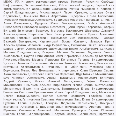
МЕМО. РУ, Институт региональной прессы, Институт Развития Свободы
Информации, Экозащита!-Женсовет, Общественный вердикт, Евразийская
антимонопольная ассоциация, Дзугкоева Регина Николаевна, Кривенко
Сергей Владимирович, Милославский Павел Юрьевич, Шнырова Ольга
Вадимовна, Чанышева Лилия Айратовна, Сидорович Ольга Борисовна,
Туровский Александр Алексеевич, Васильева Анастасия Евгеньевна, Ривина
Анна Валерьевна, Бурдина Юлия Владимировна, Бойко Анатолий
Николаевич, Пивоваров Андрей Сергеевич, Дугин Сергей Георгиевич, Аверин
Виталий Евгеньевич, Барахоев Магомед Бекханович, Шевченко Дмитрий
Александрович, Шарипков Олег Викторович, Мошель Ирина Ароновна,
Шведов Григорий Сергеевич, Пономарев Лев Александрович, Созаев
Валерий Валерьевич, Каргалицкий Борис Юльевич, Исакова Ирина
Александровна, Исламов Тимур Рифгатович, Романова Ольга Евгеньевна,
Щаров Сергей Алексадрович, Цирульников Борис Альбертович, Халидова
Марина Владимировна, Людевиг Марина Зариевна, Федотова Галина
Анатольевна, Паутов Юрий Анатольевич, Верховский Александр Маркович,
Пислакова-Паркер Марина Петровна, Кочеткова Татьяна Владимировна,
Чуркина Наталья Валерьевна, Акимова Татьяна Николаевна, Золотарева
Екатерина Александровна, Рачинский Ян Збигневич, Жемкова Елена
Борисовна, Гудков Лев Дмитриевич, Илларионова Юлия Юрьевна, Саранг
Анна Васильевна, Захарова Светлана Сергеевна, Щур Татьяна Михайловна,
Щур Николай Алексеевич, Аверин Владимир Анатольевич, Блинушов
Андрей Юрьевич, Мосин Алексей Геннадьевич, Гефтер Валентин
Михайлович, Симонов Алексей Кириллович, Флиге Ирина Анатольевна,
Мельникова Валентина Дмитриевна, Вититинова Елена Владимировна,
Баженова Светлана Куприяновна, Исаев Сергей Владимирович, Максимов
Сергей Владимирович, Беляев Сергей Иванович, Голубева Елена
Николаевна, Ганнушкина Светлана Алексеевна, Закс Елена Владимировна,
Буртина Елена Юрьевна, Гендель Людмила Залмановна, Кокорина
Екатерина Алексеевна, Шуманов Илья Вячеславович, Арапова Галина
Юрьевна, Свечников Анатолий Мариевич, Прохоров Вадим Юрьевич,
Шахова Елена Владимировна, Подузов Сергей Васильевич, Протасова