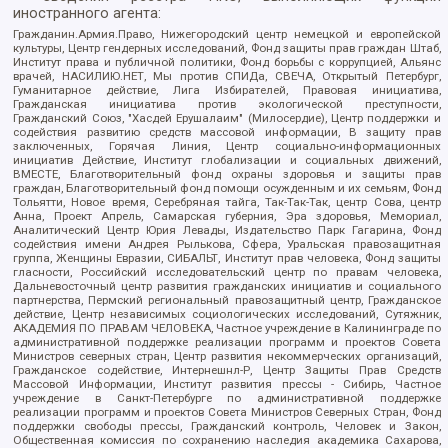
иностранного агента:
Гражданин.Армия.Право, Нижегородский центр немецкой и европейской
культуры, Центр гендерных исследований, Фонд защиты прав граждан Штаб,
Институт права и публичной политики, Фонд борьбы с коррупцией, Альянс
врачей, НАСИЛИЮ.НЕТ, Мы против СПИДа, СВЕЧА, Открытый Петербург,
Гуманитарное действие, Лига Избирателей, Правовая инициатива,
Гражданская инициатива против экологической преступности,
Гражданский Союз, "Хасдей Ерушалаим" (Милосердие), Центр поддержки и
содействия развитию средств массовой информации, В защиту прав
заключенных, Горячая Линия, Центр социально-информационных
инициатив Действие, Институт глобализации и социальных движений,
ВМЕСТЕ, Благотворительный фонд охраны здоровья и защиты прав
граждан, Благотворительный фонд помощи осужденным и их семьям, Фонд
Тольятти, Новое время, Серебряная тайга, Так-Так-Так, центр Сова, центр
Анна, Проект Апрель, Самарская губерния, Эра здоровья, Мемориал,
Аналитический Центр Юрия Левады, Издательство Парк Гагарина, Фонд
содействия имени Андрея Рылькова, Сфера, Уральская правозащитная
группа, Женщины Евразии, СИБАЛЬТ, Институт прав человека, Фонд защиты
гласности, Российский исследовательский центр по правам человека,
Дальневосточный центр развития гражданских инициатив и социального
партнерства, Пермский региональный правозащитный центр, Гражданское
действие, Центр независимых социологических исследований, Сутяжник,
АКАДЕМИЯ ПО ПРАВАМ ЧЕЛОВЕКА, Частное учреждение в Калининграде по
административной поддержке реализации программ и проектов Совета
Министров северных стран, Центр развития некоммерческих организаций,
Гражданское содействие, Интернешнл-Р, Центр Защиты Прав Средств
Массовой Информации, Институт развития прессы - Сибирь, Частное
учреждение в Санкт-Петербурге по административной поддержке
реализации программ и проектов Совета Министров Северных Стран, Фонд
поддержки свободы прессы, Гражданский контроль, Человек и Закон,
Общественная комиссия по сохранению наследия академика Сахарова,