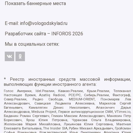
Показать баннерные места
E-mail: info@vologodskylad.ru
Разработчик сайта –
INFOROS
2026
Мы в социальных сетях:
* Реестр иностранных средств массовой информации,
выполняющих функции иностранного агента:
Голос Америки, Idel.Реалии, Кавказ.Реалии, Крым.Реалии, Телеканал
Настоящее Время, Azatliq Radiosi, PCE/PC, Сибирь.Реалии, Фактограф,
Север.Реалии, Радио Свобода, MEDIUM-ORIENT, Пономарев Лев
Александрович, Савицкая Людмила Алексеевна, Маркелов Сергей
Евгеньевич, Камалягин Денис Николаевич, Апахончич Дарья
Александровна, Medusa Project, Первое антикоррупционное СМИ, VTimes.io,
Баданин Роман Сергеевич, Гликин Максим Александрович, Маняхин Петр
Борисович, Ярош Юлия Петровна, Чуракова Ольга Владимировна,
Железнова Мария Михайловна, Лукьянова Юлия Сергеевна, Маетная
Елизавета Витальевна, The Insider SIA, Рубин Михаил Аркадьевич, Гройсман
Софья Романовна, Рождественский Илья Дмитриевич, Апухтина Юлия