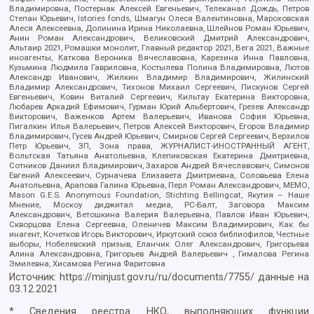
Владимировна, Постернак Алексей Евгеньевич, Телеканал Дождь, Петров
Степан Юрьевич, Istories fonds, Шмагун Олеся Валентиновна, Мароховская
Алеся Алексеевна, Долинина Ирина Николаевна, Шлейнов Роман Юрьевич,
Анин Роман Александрович, Великовский Дмитрий Александрович,
Альтаир 2021, Ромашки монолит, Главный редактор 2021, Вега 2021, Важные
иноагенты, Каткова Вероника Вячеславовна, Карезина Инна Павловна,
Кузьмина Людмила Гавриловна, Костылева Полина Владимировна, Лютов
Александр Иванович, Жилкин Владимир Владимирович, Жилинский
Владимир Александрович, Тихонов Михаил Сергеевич, Пискунов Сергей
Евгеньевич, Ковин Виталий Сергеевич, Кильтау Екатерина Викторовна,
Любарев Аркадий Ефимович, Гурман Юрий Альбертович, Грезев Александр
Викторович, Важенков Артем Валерьевич, Иванова София Юрьевна,
Пигалкин Илья Валерьевич, Петров Алексей Викторович, Егоров Владимир
Владимирович, Гусев Андрей Юрьевич, Смирнов Сергей Сергеевич, Верзилов
Петр Юрьевич, ЗП, Зона права, ЖУРНАЛИСТ-ИНОСТРАННЫЙ АГЕНТ,
Вольтская Татьяна Анатольевна, Клепиковская Екатерина Дмитриевна,
Сотников Даниил Владимирович, Захаров Андрей Вячеславович, Симонов
Евгений Алексеевич, Сурначева Елизавета Дмитриевна, Соловьева Елена
Анатольевна, Арапова Галина Юрьевна, Перл Роман Александрович, МЕМО,
Mason G.E.S. Anonymous Foundation, Stichting Bellingcat, Якутия – Наше
Мнение, Москоу диджитал медиа, РС-Балт, Заговора Максим
Александрович, Ветошкина Валерия Валерьевна, Павлов Иван Юрьевич,
Скворцова Елена Сергеевна, Оленичев Максим Владимирович, Как бы
инагент, Кочетков Игорь Викторович, Иркутский союз библиофилов, Честные
выборы, Нобелевский призыв, Еланчик Олег Александрович, Григорьева
Алина Александровна, Григорьев Андрей Валерьевич , Гималова Регина
Эмилевна, Хисамова Регина Фаритовна
Источник:
https://minjust.gov.ru/ru/documents/7755/
данные на
03.12.2021
* Сведения реестра НКО, выполняющих функции