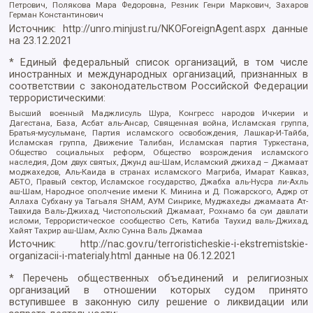
Петрович, Полякова Мара Федоровна, Резник Генри Маркович, Захаров
Герман Константинович
Источник:
http://unro.minjust.ru/NKOForeignAgent.aspx
данные
на
23.12.2021
* Единый федеральный список организаций, в том числе
иностранных и международных организаций, признанных в
соответствии с законодательством Российской Федерации
террористическими:
Высший военный Маджлисуль Шура, Конгресс народов Ичкерии и
Дагестана, База, Асбат аль-Ансар, Священная война, Исламская группа,
Братья-мусульмане, Партия исламского освобождения, Лашкар-И-Тайба,
Исламская группа, Движение Талибан, Исламская партия Туркестана,
Общество социальных реформ, Общество возрождения исламского
наследия, Дом двух святых, Джунд аш-Шам, Исламский джихад – Джамаат
моджахедов, Аль-Каида в странах исламского Магриба, Имарат Кавказ,
АБТО, Правый сектор, Исламское государство, Джабха аль-Нусра ли-Ахль
аш-Шам, Народное ополчение имени К. Минина и Д. Пожарского, Аджр от
Аллаха Субхану уа Тагьаля SHAM, АУМ Синрике, Муджахеды джамаата Ат-
Тавхида Валь-Джихад, Чистопольский Джамаат, Рохнамо ба суи давлати
исломи, Террористическое сообщество Сеть, Катиба Таухид валь-Джихад,
Хайят Тахрир аш-Шам, Ахлю Сунна Валь Джамаа
Источник:
http://nac.gov.ru/terroristicheskie-i-ekstremistskie-
organizacii-i-materialy.html
данные на
06.12.2021
* Перечень общественных объединений и религиозных
организаций в отношении которых судом принято
вступившее в законную силу решение о ликвидации или