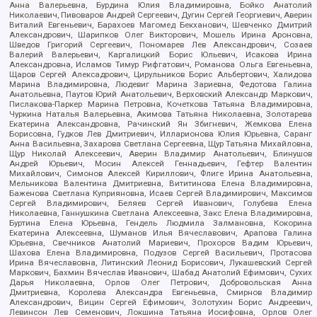
Анна Валерьевна, Бурдина Юлия Владимировна, Бойко Анатолий
Николаевич, Пивоваров Андрей Сергеевич, Дугин Сергей Георгиевич, Аверин
Виталий Евгеньевич, Барахоев Магомед Бекханович, Шевченко Дмитрий
Александрович, Шарипков Олег Викторович, Мошель Ирина Ароновна,
Шведов Григорий Сергеевич, Пономарев Лев Александрович, Созаев
Валерий Валерьевич, Каргалицкий Борис Юльевич, Исакова Ирина
Александровна, Исламов Тимур Рифгатович, Романова Ольга Евгеньевна,
Щаров Сергей Алексадрович, Цирульников Борис Альбертович, Халидова
Марина Владимировна, Людевиг Марина Зариевна, Федотова Галина
Анатольевна, Паутов Юрий Анатольевич, Верховский Александр Маркович,
Пислакова-Паркер Марина Петровна, Кочеткова Татьяна Владимировна,
Чуркина Наталья Валерьевна, Акимова Татьяна Николаевна, Золотарева
Екатерина Александровна, Рачинский Ян Збигневич, Жемкова Елена
Борисовна, Гудков Лев Дмитриевич, Илларионова Юлия Юрьевна, Саранг
Анна Васильевна, Захарова Светлана Сергеевна, Щур Татьяна Михайловна,
Щур Николай Алексеевич, Аверин Владимир Анатольевич, Блинушов
Андрей Юрьевич, Мосин Алексей Геннадьевич, Гефтер Валентин
Михайлович, Симонов Алексей Кириллович, Флиге Ирина Анатольевна,
Мельникова Валентина Дмитриевна, Вититинова Елена Владимировна,
Баженова Светлана Куприяновна, Исаев Сергей Владимирович, Максимов
Сергей Владимирович, Беляев Сергей Иванович, Голубева Елена
Николаевна, Ганнушкина Светлана Алексеевна, Закс Елена Владимировна,
Буртина Елена Юрьевна, Гендель Людмила Залмановна, Кокорина
Екатерина Алексеевна, Шуманов Илья Вячеславович, Арапова Галина
Юрьевна, Свечников Анатолий Мариевич, Прохоров Вадим Юрьевич,
Шахова Елена Владимировна, Подузов Сергей Васильевич, Протасова
Ирина Вячеславовна, Литинский Леонид Борисович, Лукашевский Сергей
Маркович, Бахмин Вячеслав Иванович, Шабад Анатолий Ефимович, Сухих
Дарья Николаевна, Орлов Олег Петрович, Добровольская Анна
Дмитриевна, Королева Александра Евгеньевна, Смирнов Владимир
Александрович, Вицин Сергей Ефимович, Золотухин Борис Андреевич,
Левинсон Лев Семенович, Локшина Татьяна Иосифовна, Орлов Олег