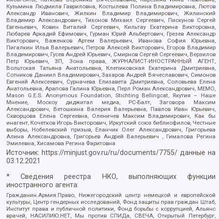
Кузьмина Людмила Гавриловна, Костылева Полина Владимировна, Лютов
Александр Иванович, Жилкин Владимир Владимирович, Жилинский
Владимир Александрович, Тихонов Михаил Сергеевич, Пискунов Сергей
Евгеньевич, Ковин Виталий Сергеевич, Кильтау Екатерина Викторовна,
Любарев Аркадий Ефимович, Гурман Юрий Альбертович, Грезев Александр
Викторович, Важенков Артем Валерьевич, Иванова София Юрьевна,
Пигалкин Илья Валерьевич, Петров Алексей Викторович, Егоров Владимир
Владимирович, Гусев Андрей Юрьевич, Смирнов Сергей Сергеевич, Верзилов
Петр Юрьевич, ЗП, Зона права, ЖУРНАЛИСТ-ИНОСТРАННЫЙ АГЕНТ,
Вольтская Татьяна Анатольевна, Клепиковская Екатерина Дмитриевна,
Сотников Даниил Владимирович, Захаров Андрей Вячеславович, Симонов
Евгений Алексеевич, Сурначева Елизавета Дмитриевна, Соловьева Елена
Анатольевна, Арапова Галина Юрьевна, Перл Роман Александрович, МЕМО,
Mason G.E.S. Anonymous Foundation, Stichting Bellingcat, Якутия – Наше
Мнение, Москоу диджитал медиа, РС-Балт, Заговора Максим
Александрович, Ветошкина Валерия Валерьевна, Павлов Иван Юрьевич,
Скворцова Елена Сергеевна, Оленичев Максим Владимирович, Как бы
инагент, Кочетков Игорь Викторович, Иркутский союз библиофилов, Честные
выборы, Нобелевский призыв, Еланчик Олег Александрович, Григорьева
Алина Александровна, Григорьев Андрей Валерьевич , Гималова Регина
Эмилевна, Хисамова Регина Фаритовна
Источник:
https://minjust.gov.ru/ru/documents/7755/
данные на
03.12.2021
* Сведения реестра НКО, выполняющих функции
иностранного агента:
Гражданин.Армия.Право, Нижегородский центр немецкой и европейской
культуры, Центр гендерных исследований, Фонд защиты прав граждан Штаб,
Институт права и публичной политики, Фонд борьбы с коррупцией, Альянс
врачей, НАСИЛИЮ.НЕТ, Мы против СПИДа, СВЕЧА, Открытый Петербург,