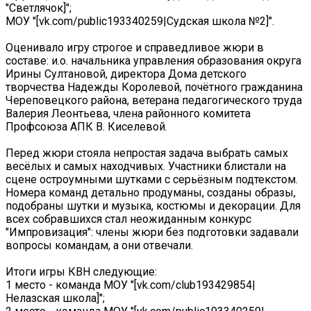
"Светлячок]";
МОУ "[vk.com/public193340259|Судская школа №2]".
Оценивало игру строгое и справедливое жюри в
составе: и.о. начальника управления образования округа
Ирины Султановой, директора Дома детского
творчества Надежды Королевой, почётного гражданина
Череповецкого района, ветерана педагогического труда
Валерия Леонтьева, члена районного комитета
Профсоюза АПК В. Киселевой.
Перед жюри стояла непростая задача выбрать самых
весёлых и самых находчивых. Участники блистали на
сцене остроумными шутками с серьёзным подтекстом.
Номера команд детально продуманы, созданы образы,
подобраны шутки и музыка, костюмы и декорации. Для
всех собравшихся стал неожиданным конкурс
"Импровизация": члены жюри без подготовки задавали
вопросы командам, а они отвечали.
Итоги игры КВН следующие:
1 место - команда МОУ "[vk.com/club193429854|
Нелазская школа]";