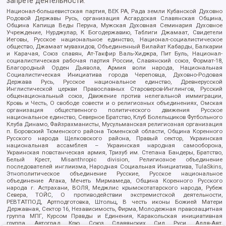
запрете деятельности:
Национал-большевистская партия, ВЕК РА, Рада земли Кубанской Духовно
Родовой Державы Русь, организация Асгардская Славянская Община,
Община Капища Веды Перуна, Мужская Духовная Семинария Духовное
Учреждение, Нурджулар, К Богодержавию, Таблиги Джамаат, Свидетели
Иеговы, Русское национальное единство, Национал-социалистическое
общество, Джамаат мувахидов, Объединенный Вилайат Кабарды, Балкарии
и Карачая, Союз славян, Ат-Такфир Валь-Хиджра, Пит Буль, Национал-
социалистическая рабочая партия России, Славянский союз, Формат-18,
Благородный Орден Дьявола, Армия воли народа, Национальная
Социалистическая Инициатива города Череповца, Духовно-Родовая
Держава Русь, Русское национальное единство, Древнерусской
Инглистической церкви Православных Староверов-Инглингов, Русский
общенациональный союз, Движение против нелегальной иммиграции,
Кровь и Честь, О свободе совести и о религиозных объединениях, Омская
организация общественного политического движения Русское
национальное единство, Северное Братство, Клуб Болельщиков Футбольного
Клуба Динамо, Файзрахманисты, Мусульманская религиозная организация
п. Боровский Тюменского района Тюменской области, Община Коренного
Русского народа Щелковского района, Правый сектор, Украинская
национальная ассамблея – Украинская народная самооборона,
Украинская повстанческая армия, Тризуб им. Степана Бандеры, Братство,
Белый Крест, Misanthropic division, Религиозное объединение
последователей инглиизма, Народная Социальная Инициатива, TulaSkins,
Этнополитическое объединение Русские, Русское национальное
объединение Атака, Мечеть Мирмамеда, Община Коренного Русского
народа г. Астрахани, ВОЛЯ, Меджлис крымскотатарского народа, Рубеж
Севера, ТОЙС, О противодействии экстремистской деятельности,
РЕВТАТПОД, Артподготовка, Штольц, В честь иконы Божией Матери
Державная, Сектор 16, Независимость, Фирма, Молодежная правозащитная
группа МПГ, Курсом Правды и Единения, Каракольская инициативная
группа, Автоград Крю, Союз Славянских Сил Руси, Алля-Аят,