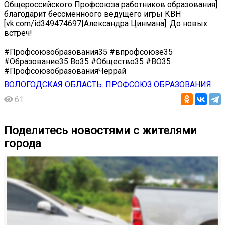
Общероссийского Профсоюза работников образования]
благодарит бессменноого ведущего игры КВН
[vk.com/id349474697|Александра Цинмана]. До новых
встреч!
#Профсоюзобразования35 #впрофсоюзе35
#Образование35 Во35 #Общество35 #ВО35
#ПрофсоюзобразованияЧеррай
ВОЛОГОДСКАЯ ОБЛАСТЬ. ПРОФСОЮЗ ОБРАЗОВАНИЯ
61
Поделитесь новостями с жителями
города