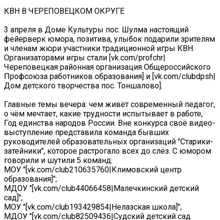
КВН В ЧЕРЕПОВЕЦКОМ ОКРУГЕ
3 апреля в Доме Культуры пос. Шулма настоящий
фейерверк юмора, позитива, улыбок подарили зрителям
и членам жюри участники традиционной игры КВН.
Организаторами игры стали [vk.com/profchr|
Череповецкая районная организация Общероссийского
Профсоюза работников образования] и [vk.com/clubdpsh|
Дом детского творчества пос. Тоншалово].
Главные темы вечера: чем живёт современный педагог,
о чём мечтает, какие трудности испытывает в работе,
Год единства народов России. Вне конкурса своё видео-
выступление представила команда бывших
руководителей образовательных организаций "Старики-
затейники", которое растрогало всех до слёз. С юмором
говорили и шутили 5 команд:
МОУ "[vk.com/club210635760|Климовский центр
образования]";
МДОУ "[vk.com/club44066458|Малечкинский детский
сад]";
МОУ "[vk.com/club193429854|Нелазская школа]";
МДОУ "[vk.com/club82509436|Судский детский сад