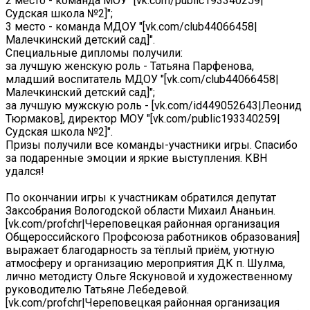
2 место - команда МОУ "[vk.com/public193340259|
Судская школа №2]";
3 место - команда МДОУ "[vk.com/club44066458|
Малечкинский детский сад]".
Специальные дипломы получили:
за лучшую женскую роль - Татьяна Парфенова,
младший воспитатель МДОУ "[vk.com/club44066458|
Малечкинский детский сад]";
за лучшую мужскую роль - [vk.com/id449052643|Леонид
Тюрмаков], директор МОУ "[vk.com/public193340259|
Судская школа №2]".
Призы получили все команды-участники игры. Спасибо
за подаренные эмоции и яркие выступления. КВН
удался!
По окончании игры к участникам обратился депутат
Заксобрания Вологодской области Михаил Ананьин.
[vk.com/profchr|Череповецкая районная организация
Общероссийского Профсоюза работников образования]
выражает благодарность за тёплый приём, уютную
атмосферу и организацию мероприятия ДК п. Шулма,
лично методисту Ольге Яскуновой и художественному
руководителю Татьяне Лебедевой.
[vk.com/profchr|Череповецкая районная организация