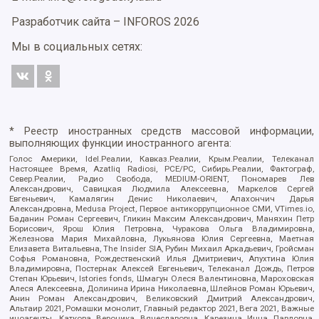
Разработчик сайта –
INFOROS
2026
Мы в социальных сетях:
* Реестр иностранных средств массовой информации,
выполняющих функции иностранного агента:
Голос Америки, Idel.Реалии, Кавказ.Реалии, Крым.Реалии, Телеканал
Настоящее Время, Azatliq Radiosi, PCE/PC, Сибирь.Реалии, Фактограф,
Север.Реалии, Радио Свобода, MEDIUM-ORIENT, Пономарев Лев
Александрович, Савицкая Людмила Алексеевна, Маркелов Сергей
Евгеньевич, Камалягин Денис Николаевич, Апахончич Дарья
Александровна, Medusa Project, Первое антикоррупционное СМИ, VTimes.io,
Баданин Роман Сергеевич, Гликин Максим Александрович, Маняхин Петр
Борисович, Ярош Юлия Петровна, Чуракова Ольга Владимировна,
Железнова Мария Михайловна, Лукьянова Юлия Сергеевна, Маетная
Елизавета Витальевна, The Insider SIA, Рубин Михаил Аркадьевич, Гройсман
Софья Романовна, Рождественский Илья Дмитриевич, Апухтина Юлия
Владимировна, Постернак Алексей Евгеньевич, Телеканал Дождь, Петров
Степан Юрьевич, Istories fonds, Шмагун Олеся Валентиновна, Мароховская
Алеся Алексеевна, Долинина Ирина Николаевна, Шлейнов Роман Юрьевич,
Анин Роман Александрович, Великовский Дмитрий Александрович,
Альтаир 2021, Ромашки монолит, Главный редактор 2021, Вега 2021, Важные
иноагенты, Каткова Вероника Вячеславовна, Карезина Инна Павловна,