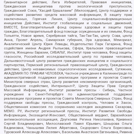
Гуманитарное действие, Лига Избирателей, Правовая инициатива,
Гражданская инициатива против экологической преступности,
Гражданский Союз, "Хасдей Ерушалаим" (Милосердие), Центр поддержки и
содействия развитию средств массовой информации, В защиту прав
заключенных, Горячая Линия, Центр социально-информационных
инициатив Действие, Институт глобализации и социальных движений,
ВМЕСТЕ, Благотворительный фонд охраны здоровья и защиты прав
граждан, Благотворительный фонд помощи осужденным и их семьям, Фонд
Тольятти, Новое время, Серебряная тайга, Так-Так-Так, центр Сова, центр
Анна, Проект Апрель, Самарская губерния, Эра здоровья, Мемориал,
Аналитический Центр Юрия Левады, Издательство Парк Гагарина, Фонд
содействия имени Андрея Рылькова, Сфера, Уральская правозащитная
группа, Женщины Евразии, СИБАЛЬТ, Институт прав человека, Фонд защиты
гласности, Российский исследовательский центр по правам человека,
Дальневосточный центр развития гражданских инициатив и социального
партнерства, Пермский региональный правозащитный центр, Гражданское
действие, Центр независимых социологических исследований, Сутяжник,
АКАДЕМИЯ ПО ПРАВАМ ЧЕЛОВЕКА, Частное учреждение в Калининграде по
административной поддержке реализации программ и проектов Совета
Министров северных стран, Центр развития некоммерческих организаций,
Гражданское содействие, Интернешнл-Р, Центр Защиты Прав Средств
Массовой Информации, Институт развития прессы - Сибирь, Частное
учреждение в Санкт-Петербурге по административной поддержке
реализации программ и проектов Совета Министров Северных Стран, Фонд
поддержки свободы прессы, Гражданский контроль, Человек и Закон,
Общественная комиссия по сохранению наследия академика Сахарова,
МЕМО. РУ, Институт региональной прессы, Институт Развития Свободы
Информации, Экозащита!-Женсовет, Общественный вердикт, Евразийская
антимонопольная ассоциация, Дзугкоева Регина Николаевна, Кривенко
Сергей Владимирович, Милославский Павел Юрьевич, Шнырова Ольга
Вадимовна, Чанышева Лилия Айратовна, Сидорович Ольга Борисовна,
Туровский Александр Алексеевич, Васильева Анастасия Евгеньевна, Ривина