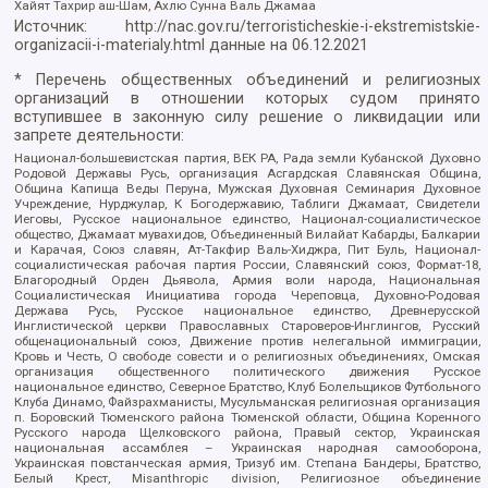
Хайят Тахрир аш-Шам, Ахлю Сунна Валь Джамаа
Источник:
http://nac.gov.ru/terroristicheskie-i-ekstremistskie-
organizacii-i-materialy.html
данные на
06.12.2021
* Перечень общественных объединений и религиозных
организаций в отношении которых судом принято
вступившее в законную силу решение о ликвидации или
запрете деятельности:
Национал-большевистская партия, ВЕК РА, Рада земли Кубанской Духовно
Родовой Державы Русь, организация Асгардская Славянская Община,
Община Капища Веды Перуна, Мужская Духовная Семинария Духовное
Учреждение, Нурджулар, К Богодержавию, Таблиги Джамаат, Свидетели
Иеговы, Русское национальное единство, Национал-социалистическое
общество, Джамаат мувахидов, Объединенный Вилайат Кабарды, Балкарии
и Карачая, Союз славян, Ат-Такфир Валь-Хиджра, Пит Буль, Национал-
социалистическая рабочая партия России, Славянский союз, Формат-18,
Благородный Орден Дьявола, Армия воли народа, Национальная
Социалистическая Инициатива города Череповца, Духовно-Родовая
Держава Русь, Русское национальное единство, Древнерусской
Инглистической церкви Православных Староверов-Инглингов, Русский
общенациональный союз, Движение против нелегальной иммиграции,
Кровь и Честь, О свободе совести и о религиозных объединениях, Омская
организация общественного политического движения Русское
национальное единство, Северное Братство, Клуб Болельщиков Футбольного
Клуба Динамо, Файзрахманисты, Мусульманская религиозная организация
п. Боровский Тюменского района Тюменской области, Община Коренного
Русского народа Щелковского района, Правый сектор, Украинская
национальная ассамблея – Украинская народная самооборона,
Украинская повстанческая армия, Тризуб им. Степана Бандеры, Братство,
Белый Крест, Misanthropic division, Религиозное объединение