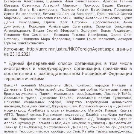
Екатерина Алексеевна, Шуманов Илья Вячеславович, Арапова Галина
Юрьевна, Свечников Анатолий Мариевич, Прохоров Вадим Юрьевич,
Шахова Елена Владимировна, Подузов Сергей Васильевич, Протасова
Ирина Вячеславовна, Литинский Леонид Борисович, Лукашевский Сергей
Маркович, Бахмин Вячеслав Иванович, Шабад Анатолий Ефимович, Сухих
Дарья Николаевна, Орлов Олег Петрович, Добровольская Анна
Дмитриевна, Королева Александра Евгеньевна, Смирнов Владимир
Александрович, Вицин Сергей Ефимович, Золотухин Борис Андреевич,
Левинсон Лев Семенович, Локшина Татьяна Иосифовна, Орлов Олег
Петрович, Полякова Мара Федоровна, Резник Генри Маркович, Захаров
Герман Константинович
Источник:
http://unro.minjust.ru/NKOForeignAgent.aspx
данные
на
23.12.2021
* Единый федеральный список организаций, в том числе
иностранных и международных организаций, признанных в
соответствии с законодательством Российской Федерации
террористическими:
Высший военный Маджлисуль Шура, Конгресс народов Ичкерии и
Дагестана, База, Асбат аль-Ансар, Священная война, Исламская группа,
Братья-мусульмане, Партия исламского освобождения, Лашкар-И-Тайба,
Исламская группа, Движение Талибан, Исламская партия Туркестана,
Общество социальных реформ, Общество возрождения исламского
наследия, Дом двух святых, Джунд аш-Шам, Исламский джихад – Джамаат
моджахедов, Аль-Каида в странах исламского Магриба, Имарат Кавказ,
АБТО, Правый сектор, Исламское государство, Джабха аль-Нусра ли-Ахль
аш-Шам, Народное ополчение имени К. Минина и Д. Пожарского, Аджр от
Аллаха Субхану уа Тагьаля SHAM, АУМ Синрике, Муджахеды джамаата Ат-
Тавхида Валь-Джихад, Чистопольский Джамаат, Рохнамо ба суи давлати
исломи, Террористическое сообщество Сеть, Катиба Таухид валь-Джихад,