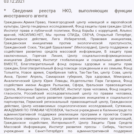
03.12.2021
* Сведения реестра НКО, выполняющих функции
иностранного агента:
Гражданин.Армия.Право, Нижегородский центр немецкой и европейской
культуры, Центр гендерных исследований, Фонд защиты прав граждан Штаб,
Институт права и публичной политики, Фонд борьбы с коррупцией, Альянс
врачей, НАСИЛИЮ.НЕТ, Мы против СПИДа, СВЕЧА, Открытый Петербург,
Гуманитарное действие, Лига Избирателей, Правовая инициатива,
Гражданская инициатива против экологической преступности,
Гражданский Союз, "Хасдей Ерушалаим" (Милосердие), Центр поддержки и
содействия развитию средств массовой информации, В защиту прав
заключенных, Горячая Линия, Центр социально-информационных
инициатив Действие, Институт глобализации и социальных движений,
ВМЕСТЕ, Благотворительный фонд охраны здоровья и защиты прав
граждан, Благотворительный фонд помощи осужденным и их семьям, Фонд
Тольятти, Новое время, Серебряная тайга, Так-Так-Так, центр Сова, центр
Анна, Проект Апрель, Самарская губерния, Эра здоровья, Мемориал,
Аналитический Центр Юрия Левады, Издательство Парк Гагарина, Фонд
содействия имени Андрея Рылькова, Сфера, Уральская правозащитная
группа, Женщины Евразии, СИБАЛЬТ, Институт прав человека, Фонд защиты
гласности, Российский исследовательский центр по правам человека,
Дальневосточный центр развития гражданских инициатив и социального
партнерства, Пермский региональный правозащитный центр, Гражданское
действие, Центр независимых социологических исследований, Сутяжник,
АКАДЕМИЯ ПО ПРАВАМ ЧЕЛОВЕКА, Частное учреждение в Калининграде по
административной поддержке реализации программ и проектов Совета
Министров северных стран, Центр развития некоммерческих организаций,
Гражданское содействие, Интернешнл-Р, Центр Защиты Прав Средств
Массовой Информации, Институт развития прессы - Сибирь, Частное
учреждение в Санкт-Петербурге по административной поддержке