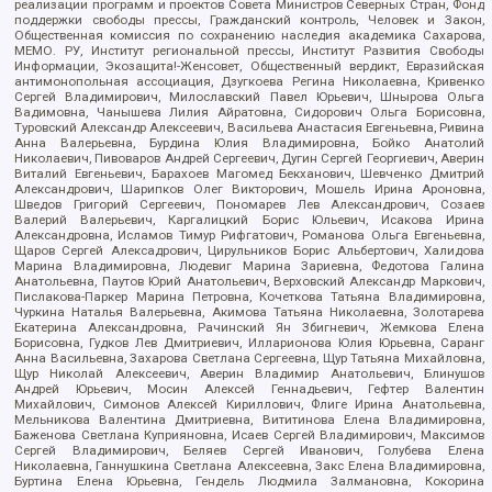
реализации программ и проектов Совета Министров Северных Стран, Фонд
поддержки свободы прессы, Гражданский контроль, Человек и Закон,
Общественная комиссия по сохранению наследия академика Сахарова,
МЕМО. РУ, Институт региональной прессы, Институт Развития Свободы
Информации, Экозащита!-Женсовет, Общественный вердикт, Евразийская
антимонопольная ассоциация, Дзугкоева Регина Николаевна, Кривенко
Сергей Владимирович, Милославский Павел Юрьевич, Шнырова Ольга
Вадимовна, Чанышева Лилия Айратовна, Сидорович Ольга Борисовна,
Туровский Александр Алексеевич, Васильева Анастасия Евгеньевна, Ривина
Анна Валерьевна, Бурдина Юлия Владимировна, Бойко Анатолий
Николаевич, Пивоваров Андрей Сергеевич, Дугин Сергей Георгиевич, Аверин
Виталий Евгеньевич, Барахоев Магомед Бекханович, Шевченко Дмитрий
Александрович, Шарипков Олег Викторович, Мошель Ирина Ароновна,
Шведов Григорий Сергеевич, Пономарев Лев Александрович, Созаев
Валерий Валерьевич, Каргалицкий Борис Юльевич, Исакова Ирина
Александровна, Исламов Тимур Рифгатович, Романова Ольга Евгеньевна,
Щаров Сергей Алексадрович, Цирульников Борис Альбертович, Халидова
Марина Владимировна, Людевиг Марина Зариевна, Федотова Галина
Анатольевна, Паутов Юрий Анатольевич, Верховский Александр Маркович,
Пислакова-Паркер Марина Петровна, Кочеткова Татьяна Владимировна,
Чуркина Наталья Валерьевна, Акимова Татьяна Николаевна, Золотарева
Екатерина Александровна, Рачинский Ян Збигневич, Жемкова Елена
Борисовна, Гудков Лев Дмитриевич, Илларионова Юлия Юрьевна, Саранг
Анна Васильевна, Захарова Светлана Сергеевна, Щур Татьяна Михайловна,
Щур Николай Алексеевич, Аверин Владимир Анатольевич, Блинушов
Андрей Юрьевич, Мосин Алексей Геннадьевич, Гефтер Валентин
Михайлович, Симонов Алексей Кириллович, Флиге Ирина Анатольевна,
Мельникова Валентина Дмитриевна, Вититинова Елена Владимировна,
Баженова Светлана Куприяновна, Исаев Сергей Владимирович, Максимов
Сергей Владимирович, Беляев Сергей Иванович, Голубева Елена
Николаевна, Ганнушкина Светлана Алексеевна, Закс Елена Владимировна,
Буртина Елена Юрьевна, Гендель Людмила Залмановна, Кокорина