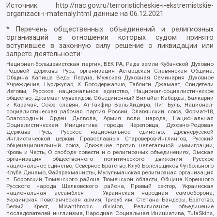
Источник:
http://nac.gov.ru/terroristicheskie-i-ekstremistskie-
organizacii-i-materialy.html
данные на
06.12.2021
* Перечень общественных объединений и религиозных
организаций в отношении которых судом принято
вступившее в законную силу решение о ликвидации или
запрете деятельности:
Национал-большевистская партия, ВЕК РА, Рада земли Кубанской Духовно
Родовой Державы Русь, организация Асгардская Славянская Община,
Община Капища Веды Перуна, Мужская Духовная Семинария Духовное
Учреждение, Нурджулар, К Богодержавию, Таблиги Джамаат, Свидетели
Иеговы, Русское национальное единство, Национал-социалистическое
общество, Джамаат мувахидов, Объединенный Вилайат Кабарды, Балкарии
и Карачая, Союз славян, Ат-Такфир Валь-Хиджра, Пит Буль, Национал-
социалистическая рабочая партия России, Славянский союз, Формат-18,
Благородный Орден Дьявола, Армия воли народа, Национальная
Социалистическая Инициатива города Череповца, Духовно-Родовая
Держава Русь, Русское национальное единство, Древнерусской
Инглистической церкви Православных Староверов-Инглингов, Русский
общенациональный союз, Движение против нелегальной иммиграции,
Кровь и Честь, О свободе совести и о религиозных объединениях, Омская
организация общественного политического движения Русское
национальное единство, Северное Братство, Клуб Болельщиков Футбольного
Клуба Динамо, Файзрахманисты, Мусульманская религиозная организация
п. Боровский Тюменского района Тюменской области, Община Коренного
Русского народа Щелковского района, Правый сектор, Украинская
национальная ассамблея – Украинская народная самооборона,
Украинская повстанческая армия, Тризуб им. Степана Бандеры, Братство,
Белый Крест, Misanthropic division, Религиозное объединение
последователей инглиизма, Народная Социальная Инициатива, TulaSkins,