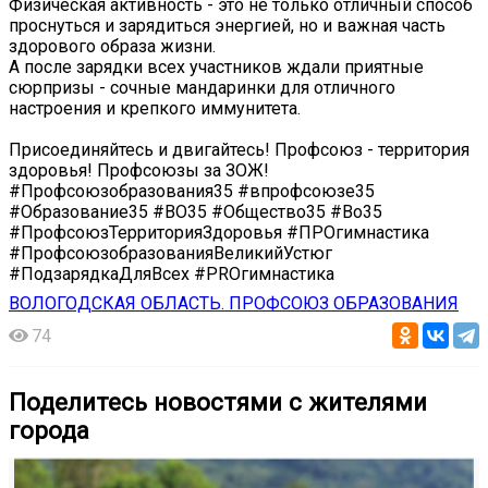
Физическая активность - это не только отличный способ
проснуться и зарядиться энергией, но и важная часть
здорового образа жизни.
А после зарядки всех участников ждали приятные
сюрпризы - сочные мандаринки для отличного
настроения и крепкого иммунитета.
Присоединяйтесь и двигайтесь! Профсоюз - территория
здоровья! Профсоюзы за ЗОЖ!
#Профсоюзобразования35 #впрофсоюзе35
#Образование35 #ВО35 #Общество35 #Во35
#ПрофсоюзТерриторияЗдоровья #ПРОгимнастика
#ПрофсоюзобразованияВеликийУстюг
#ПодзарядкаДляВсех #PROгимнастика
ВОЛОГОДСКАЯ ОБЛАСТЬ. ПРОФСОЮЗ ОБРАЗОВАНИЯ
74
Поделитесь новостями с жителями
города