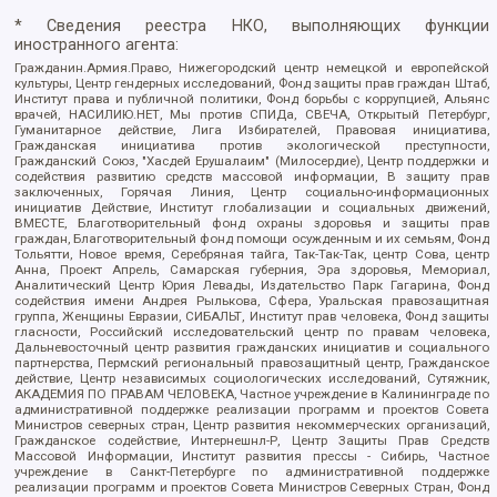
* Сведения реестра НКО, выполняющих функции
иностранного агента:
Гражданин.Армия.Право, Нижегородский центр немецкой и европейской
культуры, Центр гендерных исследований, Фонд защиты прав граждан Штаб,
Институт права и публичной политики, Фонд борьбы с коррупцией, Альянс
врачей, НАСИЛИЮ.НЕТ, Мы против СПИДа, СВЕЧА, Открытый Петербург,
Гуманитарное действие, Лига Избирателей, Правовая инициатива,
Гражданская инициатива против экологической преступности,
Гражданский Союз, "Хасдей Ерушалаим" (Милосердие), Центр поддержки и
содействия развитию средств массовой информации, В защиту прав
заключенных, Горячая Линия, Центр социально-информационных
инициатив Действие, Институт глобализации и социальных движений,
ВМЕСТЕ, Благотворительный фонд охраны здоровья и защиты прав
граждан, Благотворительный фонд помощи осужденным и их семьям, Фонд
Тольятти, Новое время, Серебряная тайга, Так-Так-Так, центр Сова, центр
Анна, Проект Апрель, Самарская губерния, Эра здоровья, Мемориал,
Аналитический Центр Юрия Левады, Издательство Парк Гагарина, Фонд
содействия имени Андрея Рылькова, Сфера, Уральская правозащитная
группа, Женщины Евразии, СИБАЛЬТ, Институт прав человека, Фонд защиты
гласности, Российский исследовательский центр по правам человека,
Дальневосточный центр развития гражданских инициатив и социального
партнерства, Пермский региональный правозащитный центр, Гражданское
действие, Центр независимых социологических исследований, Сутяжник,
АКАДЕМИЯ ПО ПРАВАМ ЧЕЛОВЕКА, Частное учреждение в Калининграде по
административной поддержке реализации программ и проектов Совета
Министров северных стран, Центр развития некоммерческих организаций,
Гражданское содействие, Интернешнл-Р, Центр Защиты Прав Средств
Массовой Информации, Институт развития прессы - Сибирь, Частное
учреждение в Санкт-Петербурге по административной поддержке
реализации программ и проектов Совета Министров Северных Стран, Фонд