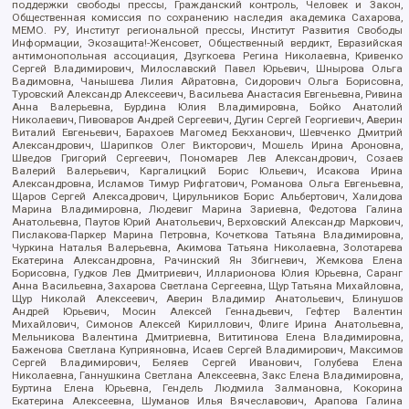
поддержки свободы прессы, Гражданский контроль, Человек и Закон,
Общественная комиссия по сохранению наследия академика Сахарова,
МЕМО. РУ, Институт региональной прессы, Институт Развития Свободы
Информации, Экозащита!-Женсовет, Общественный вердикт, Евразийская
антимонопольная ассоциация, Дзугкоева Регина Николаевна, Кривенко
Сергей Владимирович, Милославский Павел Юрьевич, Шнырова Ольга
Вадимовна, Чанышева Лилия Айратовна, Сидорович Ольга Борисовна,
Туровский Александр Алексеевич, Васильева Анастасия Евгеньевна, Ривина
Анна Валерьевна, Бурдина Юлия Владимировна, Бойко Анатолий
Николаевич, Пивоваров Андрей Сергеевич, Дугин Сергей Георгиевич, Аверин
Виталий Евгеньевич, Барахоев Магомед Бекханович, Шевченко Дмитрий
Александрович, Шарипков Олег Викторович, Мошель Ирина Ароновна,
Шведов Григорий Сергеевич, Пономарев Лев Александрович, Созаев
Валерий Валерьевич, Каргалицкий Борис Юльевич, Исакова Ирина
Александровна, Исламов Тимур Рифгатович, Романова Ольга Евгеньевна,
Щаров Сергей Алексадрович, Цирульников Борис Альбертович, Халидова
Марина Владимировна, Людевиг Марина Зариевна, Федотова Галина
Анатольевна, Паутов Юрий Анатольевич, Верховский Александр Маркович,
Пислакова-Паркер Марина Петровна, Кочеткова Татьяна Владимировна,
Чуркина Наталья Валерьевна, Акимова Татьяна Николаевна, Золотарева
Екатерина Александровна, Рачинский Ян Збигневич, Жемкова Елена
Борисовна, Гудков Лев Дмитриевич, Илларионова Юлия Юрьевна, Саранг
Анна Васильевна, Захарова Светлана Сергеевна, Щур Татьяна Михайловна,
Щур Николай Алексеевич, Аверин Владимир Анатольевич, Блинушов
Андрей Юрьевич, Мосин Алексей Геннадьевич, Гефтер Валентин
Михайлович, Симонов Алексей Кириллович, Флиге Ирина Анатольевна,
Мельникова Валентина Дмитриевна, Вититинова Елена Владимировна,
Баженова Светлана Куприяновна, Исаев Сергей Владимирович, Максимов
Сергей Владимирович, Беляев Сергей Иванович, Голубева Елена
Николаевна, Ганнушкина Светлана Алексеевна, Закс Елена Владимировна,
Буртина Елена Юрьевна, Гендель Людмила Залмановна, Кокорина
Екатерина Алексеевна, Шуманов Илья Вячеславович, Арапова Галина