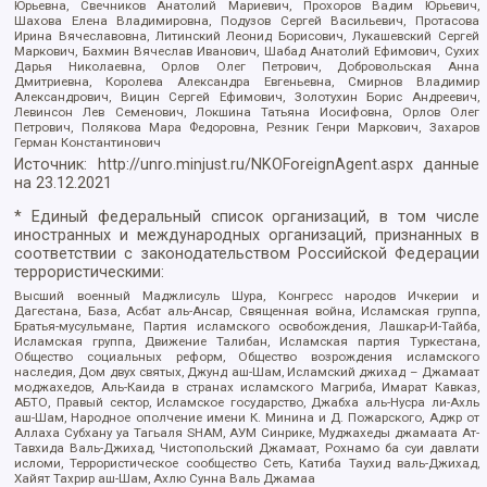
Юрьевна, Свечников Анатолий Мариевич, Прохоров Вадим Юрьевич,
Шахова Елена Владимировна, Подузов Сергей Васильевич, Протасова
Ирина Вячеславовна, Литинский Леонид Борисович, Лукашевский Сергей
Маркович, Бахмин Вячеслав Иванович, Шабад Анатолий Ефимович, Сухих
Дарья Николаевна, Орлов Олег Петрович, Добровольская Анна
Дмитриевна, Королева Александра Евгеньевна, Смирнов Владимир
Александрович, Вицин Сергей Ефимович, Золотухин Борис Андреевич,
Левинсон Лев Семенович, Локшина Татьяна Иосифовна, Орлов Олег
Петрович, Полякова Мара Федоровна, Резник Генри Маркович, Захаров
Герман Константинович
Источник:
http://unro.minjust.ru/NKOForeignAgent.aspx
данные
на
23.12.2021
* Единый федеральный список организаций, в том числе
иностранных и международных организаций, признанных в
соответствии с законодательством Российской Федерации
террористическими:
Высший военный Маджлисуль Шура, Конгресс народов Ичкерии и
Дагестана, База, Асбат аль-Ансар, Священная война, Исламская группа,
Братья-мусульмане, Партия исламского освобождения, Лашкар-И-Тайба,
Исламская группа, Движение Талибан, Исламская партия Туркестана,
Общество социальных реформ, Общество возрождения исламского
наследия, Дом двух святых, Джунд аш-Шам, Исламский джихад – Джамаат
моджахедов, Аль-Каида в странах исламского Магриба, Имарат Кавказ,
АБТО, Правый сектор, Исламское государство, Джабха аль-Нусра ли-Ахль
аш-Шам, Народное ополчение имени К. Минина и Д. Пожарского, Аджр от
Аллаха Субхану уа Тагьаля SHAM, АУМ Синрике, Муджахеды джамаата Ат-
Тавхида Валь-Джихад, Чистопольский Джамаат, Рохнамо ба суи давлати
исломи, Террористическое сообщество Сеть, Катиба Таухид валь-Джихад,
Хайят Тахрир аш-Шам, Ахлю Сунна Валь Джамаа