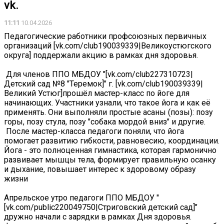
vk.
11:11
10.04.2026
Педагогические работники профсоюзных первичных
организаций [vk.com/club190039339|Великоустюгского
округа] поддержали акцию в рамках дня здоровья.
‍ Для членов ППО МБДОУ "[vk.com/club227310723|
Детский сад №8 "Теремок]" г. [vk.com/club190039339|
Великий Устюг]прошёл мастер-класс по йоге для
начинающих. Участники узнали, что такое йога и как её
применять. Они выполняли простые асаны (позы): позу
горы, позу стула, позу "собака мордой вниз" и другие.
‍ После мастер-класса педагоги поняли, что йога
помогает развитию гибкости, равновесию, координации.
Йога - это полноценная гимнастика, которая гармонично
развивает мышцы тела, формирует правильную осанку
и дыхание, повышает интерес к здоровому образу
жизни
Апрельское утро педагоги ППО МБДОУ "
[vk.com/public220049750|Стриговский детский сад]"
дружно начали с зарядки в рамках Дня здоровья.