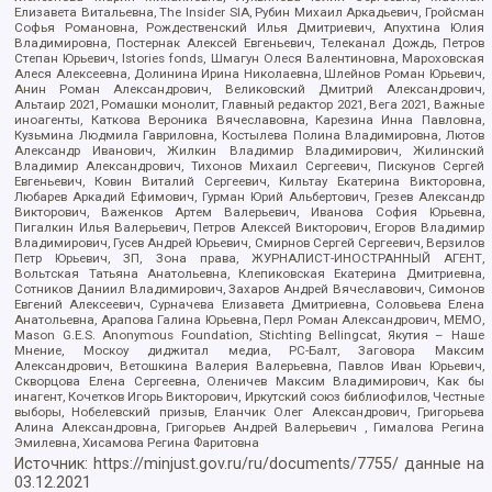
Елизавета Витальевна, The Insider SIA, Рубин Михаил Аркадьевич, Гройсман
Софья Романовна, Рождественский Илья Дмитриевич, Апухтина Юлия
Владимировна, Постернак Алексей Евгеньевич, Телеканал Дождь, Петров
Степан Юрьевич, Istories fonds, Шмагун Олеся Валентиновна, Мароховская
Алеся Алексеевна, Долинина Ирина Николаевна, Шлейнов Роман Юрьевич,
Анин Роман Александрович, Великовский Дмитрий Александрович,
Альтаир 2021, Ромашки монолит, Главный редактор 2021, Вега 2021, Важные
иноагенты, Каткова Вероника Вячеславовна, Карезина Инна Павловна,
Кузьмина Людмила Гавриловна, Костылева Полина Владимировна, Лютов
Александр Иванович, Жилкин Владимир Владимирович, Жилинский
Владимир Александрович, Тихонов Михаил Сергеевич, Пискунов Сергей
Евгеньевич, Ковин Виталий Сергеевич, Кильтау Екатерина Викторовна,
Любарев Аркадий Ефимович, Гурман Юрий Альбертович, Грезев Александр
Викторович, Важенков Артем Валерьевич, Иванова София Юрьевна,
Пигалкин Илья Валерьевич, Петров Алексей Викторович, Егоров Владимир
Владимирович, Гусев Андрей Юрьевич, Смирнов Сергей Сергеевич, Верзилов
Петр Юрьевич, ЗП, Зона права, ЖУРНАЛИСТ-ИНОСТРАННЫЙ АГЕНТ,
Вольтская Татьяна Анатольевна, Клепиковская Екатерина Дмитриевна,
Сотников Даниил Владимирович, Захаров Андрей Вячеславович, Симонов
Евгений Алексеевич, Сурначева Елизавета Дмитриевна, Соловьева Елена
Анатольевна, Арапова Галина Юрьевна, Перл Роман Александрович, МЕМО,
Mason G.E.S. Anonymous Foundation, Stichting Bellingcat, Якутия – Наше
Мнение, Москоу диджитал медиа, РС-Балт, Заговора Максим
Александрович, Ветошкина Валерия Валерьевна, Павлов Иван Юрьевич,
Скворцова Елена Сергеевна, Оленичев Максим Владимирович, Как бы
инагент, Кочетков Игорь Викторович, Иркутский союз библиофилов, Честные
выборы, Нобелевский призыв, Еланчик Олег Александрович, Григорьева
Алина Александровна, Григорьев Андрей Валерьевич , Гималова Регина
Эмилевна, Хисамова Регина Фаритовна
Источник:
https://minjust.gov.ru/ru/documents/7755/
данные на
03.12.2021