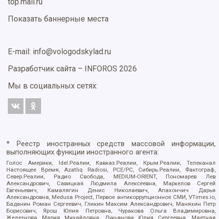
top.mail.ru
Показать баннерные места
E-mail: info@vologodskylad.ru
Разработчик сайта –
INFOROS
2026
Мы в социальных сетях:
* Реестр иностранных средств массовой информации,
выполняющих функции иностранного агента:
Голос Америки, Idel.Реалии, Кавказ.Реалии, Крым.Реалии, Телеканал
Настоящее Время, Azatliq Radiosi, PCE/PC, Сибирь.Реалии, Фактограф,
Север.Реалии, Радио Свобода, MEDIUM-ORIENT, Пономарев Лев
Александрович, Савицкая Людмила Алексеевна, Маркелов Сергей
Евгеньевич, Камалягин Денис Николаевич, Апахончич Дарья
Александровна, Medusa Project, Первое антикоррупционное СМИ, VTimes.io,
Баданин Роман Сергеевич, Гликин Максим Александрович, Маняхин Петр
Борисович, Ярош Юлия Петровна, Чуракова Ольга Владимировна,
Железнова Мария Михайловна, Лукьянова Юлия Сергеевна, Маетная